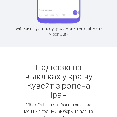
Выберыце ў загалоўку размовы пункт «Выклік
Viber Out»
Падказкі па
выкліках у краіну
Кувейт з рэгіёна
Іран
Viber Out — гэта больш хвілін за
меншыя грошы. Выберыце адзін з