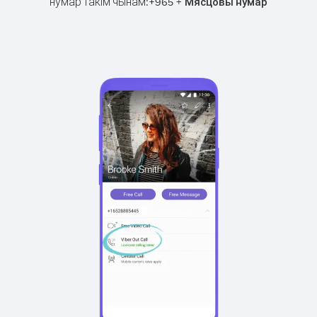
нумар такім чынам:
+
+
965
Мясцовы нумар