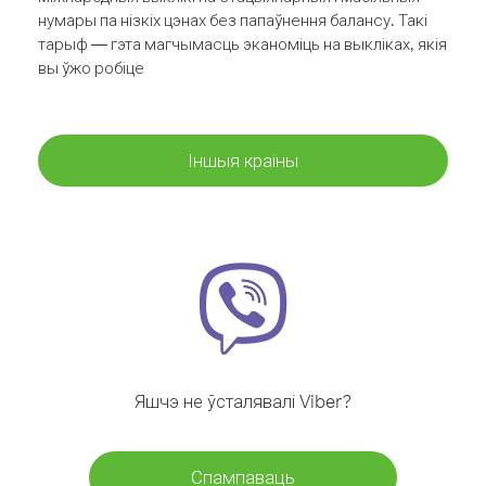
нумары па нізкіх цэнах без папаўнення балансу. Такі
тарыф — гэта магчымасць эканоміць на выкліках, якія
вы ўжо робіце
Іншыя краіны
Яшчэ не ўсталявалі Viber?
Спампаваць