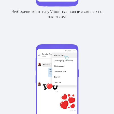
Выберыце кантакт у Viber і пазваніць з акна з яго
звесткамі