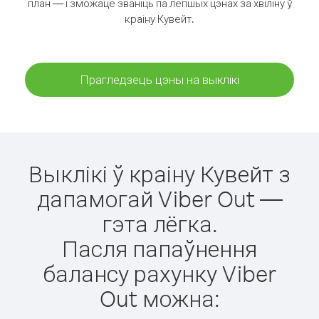
план — і зможаце званіць па лепшых цэнах за хвіліну ў
краіну Кувейт.
Прагледзець цэны на выклікі
Выклікі ў краіну Кувейт з
дапамогай Viber Out —
гэта лёгка.
Пасля папаўнення
балансу рахунку Viber
Out можна: