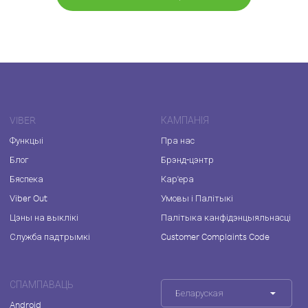
VIBER
КАМПАНІЯ
Функцыі
Пра нас
Блог
Брэнд-цэнтр
Бяспека
Кар'ера
Viber Out
Умовы і Палітыкі
Цэны на выклікі
Палітыка канфідэнцыяльнасці
Служба падтрымкі
Customer Complaints Code
СПАМПАВАЦЬ
Беларуская
Android