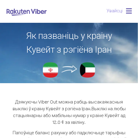
Увайсці
Togg
navig
Як пазваніць у краіну
Кувейт з рэгіёна Іран
Дзякуючы Viber Out можна рабіць высакаякасныя
выклікі ў краіну Кувейт з рэгіёна Іран.
Выклікі на любы
стацыянарны або мабільны нумар у краіне Кувейт ад
12.0 ¢ за хвіліну.
Папоўніце баланс рахунку або падключыце тарыфны