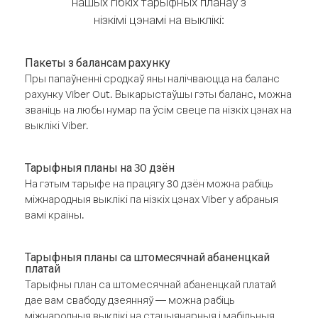
нашых гібкіх тарыфных планаў з
нізкімі цэнамі на выклікі:
Пакеты з балансам рахунку
Пры папаўненні сродкаў яны налічваюцца на баланс
рахунку Viber Out. Выкарыстаўшы гэты баланс, можна
званіць на любы нумар па ўсім свеце па нізкіх цэнах на
выклікі Viber.
Тарыфныя планы на 30 дзён
На гэтым тарыфе на працягу 30 дзён можна рабіць
міжнародныя выклікі па нізкіх цэнах Viber у абраныя
вамі краіны.
Тарыфныя планы са штомесячнай абаненцкай
платай
Тарыфны план са штомесячнай абаненцкай платай
дае вам свабоду дзеянняў — можна рабіць
міжнародныя выклікі на стацыянарныя і мабільныя