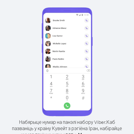
Набярыце нумар на панэлі набору Viber.
Каб
пазваніць у краіну Кувейт з рэгіёна Іран, набірайце