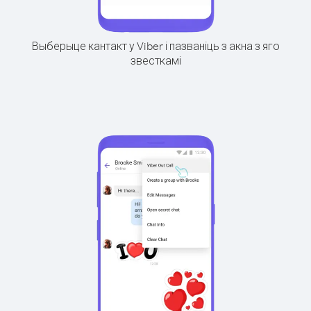
Выберыце кантакт у Viber і пазваніць з акна з яго
звесткамі