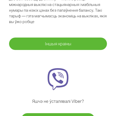
міжнародныя выклікі на стацыянарныя і мабільныя
нумары па нізкіх цэнах без папаўнення балансу. Такі
тарыф — гэта магчымасць эканоміць на выкліках, якія
вы ўжо робіце
Іншыя краіны
Яшчэ не ўсталявалі Viber?