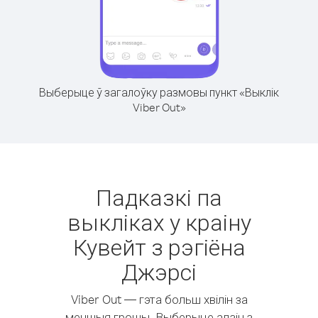
Выберыце ў загалоўку размовы пункт «Выклік
Viber Out»
Падказкі па
выкліках у краіну
Кувейт з рэгіёна
Джэрсі
Viber Out — гэта больш хвілін за
меншыя грошы. Выберыце адзін з