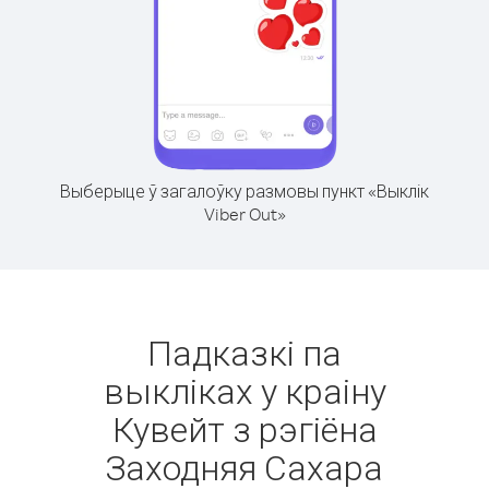
Выберыце ў загалоўку размовы пункт «Выклік
Viber Out»
Падказкі па
выкліках у краіну
Кувейт з рэгіёна
Заходняя Сахара