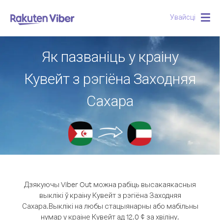
Увайсці
Togg
navig
Як пазваніць у краіну
Кувейт з рэгіёна Заходняя
Сахара
Дзякуючы Viber Out можна рабіць высакаякасныя
выклікі ў краіну Кувейт з рэгіёна Заходняя
Сахара.
Выклікі на любы стацыянарны або мабільны
нумар у краіне Кувейт ад 12.0 ¢ за хвіліну.