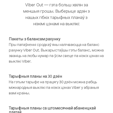
Viber Out — гэта больш хвілін за
меншыя грошы. Выберыце адзін з
нашых гібкіх тарыфных планаў з
нізкімі цэнамі на выклікі:
Пакеты з балансам рахунку
Пры папаўненні сродкаў яны налічваюцца на баланс
рахунку Viber Out. Выкарыстаўшы гэты баланс, можна
званіць на любы нумар па ўсім свеце па нізкіх цэнах на
выклікі Viber.
Тарыфныя планы на 30 дзён
На гэтым тарыфе на працягу 30 дзён можна рабіць
міжнародныя выклікі па нізкіх цэнах Viber у абраныя
вамі краіны.
Тарыфныя планы са штомесячнай абаненцкай
платай