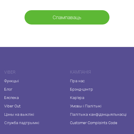
Спампаваць
VIBER
КАМПАНІЯ
Функцыі
Пра нас
Блог
Брэнд-цэнтр
Бяспека
Кар'ера
Viber Out
Умовы і Палітыкі
Цэны на выклікі
Палітыка канфідэнцыяльнасці
Служба падтрымкі
Customer Complaints Code