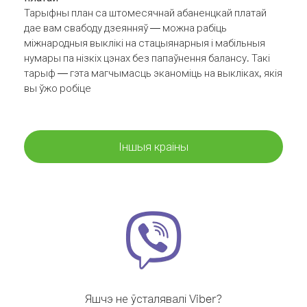
Тарыфны план са штомесячнай абаненцкай платай
дае вам свабоду дзеянняў — можна рабіць
міжнародныя выклікі на стацыянарныя і мабільныя
нумары па нізкіх цэнах без папаўнення балансу. Такі
тарыф — гэта магчымасць эканоміць на выкліках, якія
вы ўжо робіце
Іншыя краіны
Яшчэ не ўсталявалі Viber?