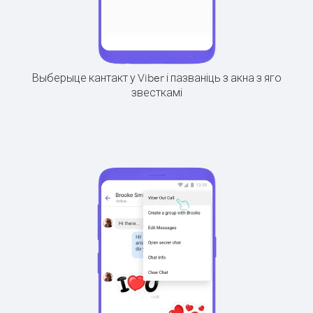
Выберыце кантакт у Viber і пазваніць з акна з яго
звесткамі