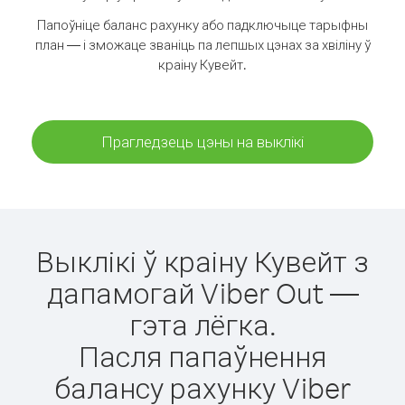
Папоўніце баланс рахунку або падключыце тарыфны
план — і зможаце званіць па лепшых цэнах за хвіліну ў
краіну Кувейт.
Прагледзець цэны на выклікі
Выклікі ў краіну Кувейт з
дапамогай Viber Out —
гэта лёгка.
Пасля папаўнення
балансу рахунку Viber