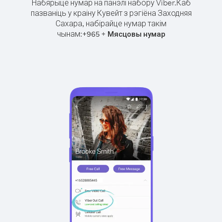
Набярыце нумар на панэлі набору Viber.
Каб
пазваніць у краіну Кувейт з рэгіёна Заходняя
Сахара, набірайце нумар такім
чынам:
+
+
965
Мясцовы нумар