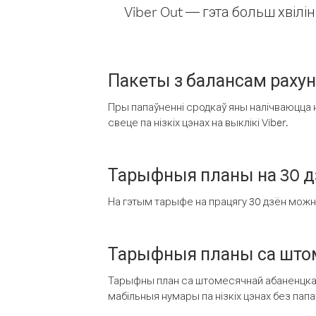
Viber Out — гэта больш хвіл
Пакеты з балансам раху
Пры папаўненні сродкаў яны налічваюцца н
свеце па нізкіх цэнах на выклікі Viber.
Тарыфныя планы на 30 д
На гэтым тарыфе на працягу 30 дзён можна 
Тарыфныя планы са штом
Тарыфны план са штомесячнай абаненцкай
мабільныя нумары па нізкіх цэнах без пап