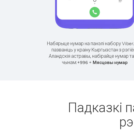
Набярыце нумар на панэлі набору Viber
пазваніць у краіну Кыргызстан з рэгіё
Аландскія астравы, набірайце нумар та
чынам:
+
+
996
Мясцовы нумар
Падказкі п
рэ