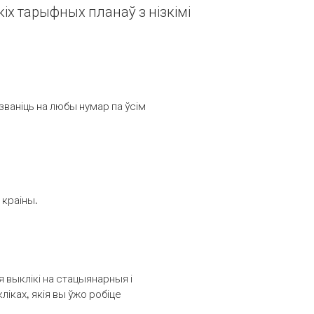
іх тарыфных планаў з нізкімі
званіць на любы нумар па ўсім
 краіны.
выклікі на стацыянарныя і
іках, якія вы ўжо робіце