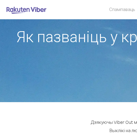
Спампаваць
Як пазваніць у к
Дзякуючы Viber Out м
Выклікі на л