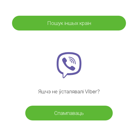
Пошук іншых краін
Яшчэ не ўсталявалі Viber?
Спампаваць