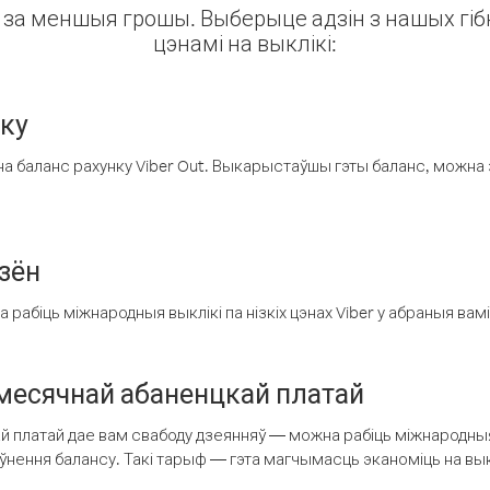
ін за меншыя грошы. Выберыце адзін з нашых гібк
цэнамі на выклікі:
нку
а баланс рахунку Viber Out. Выкарыстаўшы гэты баланс, можна 
зён
рабіць міжнародныя выклікі па нізкіх цэнах Viber у абраныя вамі
есячнай абаненцкай платай
 платай дае вам свабоду дзеянняў — можна рабіць міжнародныя 
аўнення балансу. Такі тарыф — гэта магчымасць эканоміць на выкл