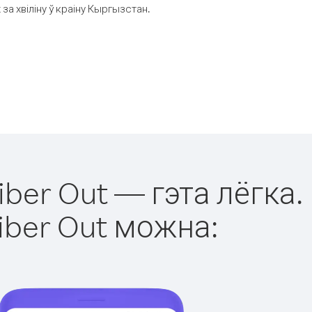
а хвіліну ў краіну Кыргызстан.
ber Out — гэта лёгка.
iber Out можна: