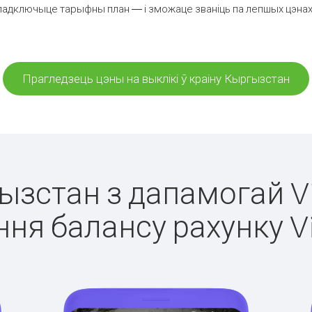
падключыце тарыфны план — і зможаце званіць па лепшых цэнах з
Прагледзець цэны на выклікі ў краіну Кыргызстан
гызстан з дапамогай Vi
ня балансу рахунку V