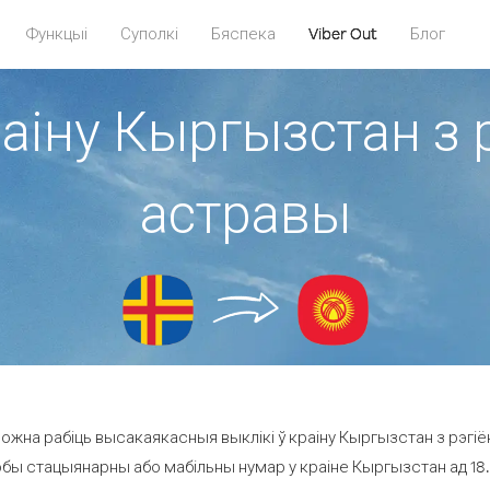
Функцыі
Суполкі
Бяспека
Viber Out
Блог
раіну Кыргызстан з 
астравы
ожна рабіць высакаякасныя выклікі ў краіну Кыргызстан з рэгіё
юбы стацыянарны або мабільны нумар у краіне Кыргызстан ад 18.0 