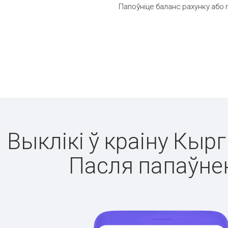
Папоўніце баланс рахунку або 
Выклікі ў краіну Кыр
Пасля папаўнен