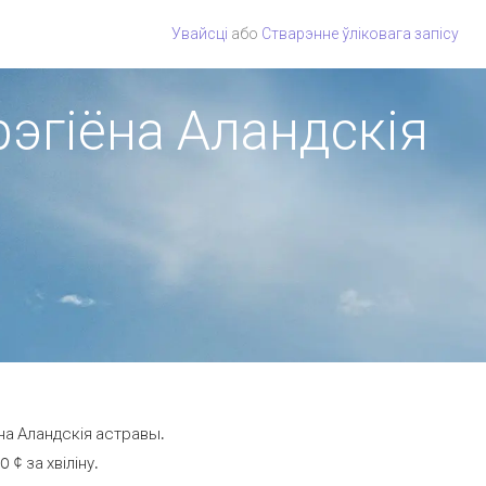
Увайсці
або
Стварэнне ўліковага запісу
рэгіёна Аландскія
на Аландскія астравы.
¢ за хвіліну.