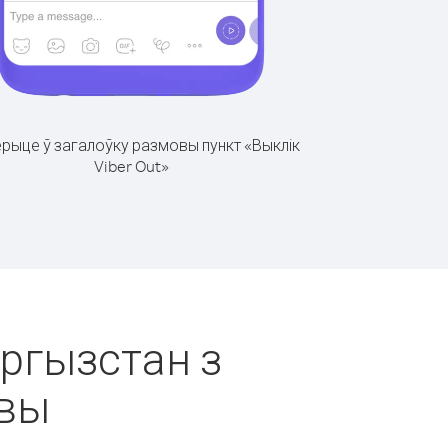
рыце ў загалоўку размовы пункт «Выклік
Viber Out»
ыргызстан з
авы