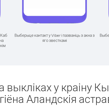
.
Каб
Выберыце кантакт у Viber і пазваніць з акна з
Выбе
на
яго звесткамі
кім
а выкліках у краіну К
гіёна Аландскія астр