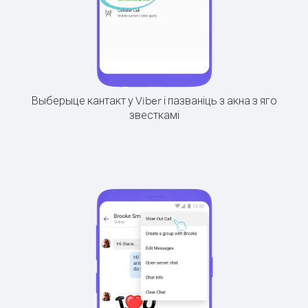
Выберыце кантакт у Viber і пазваніць з акна з яго
звесткамі