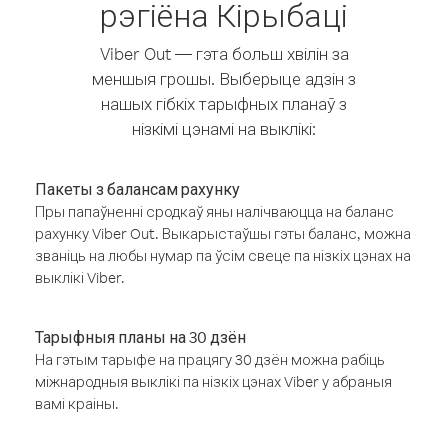
рэгіёна Кірыбаці
Viber Out — гэта больш хвілін за
меншыя грошы. Выберыце адзін з
нашых гібкіх тарыфных планаў з
нізкімі цэнамі на выклікі:
Пакеты з балансам рахунку
Пры папаўненні сродкаў яны налічваюцца на баланс
рахунку Viber Out. Выкарыстаўшы гэты баланс, можна
званіць на любы нумар па ўсім свеце па нізкіх цэнах на
выклікі Viber.
Тарыфныя планы на 30 дзён
На гэтым тарыфе на працягу 30 дзён можна рабіць
міжнародныя выклікі па нізкіх цэнах Viber у абраныя
вамі краіны.