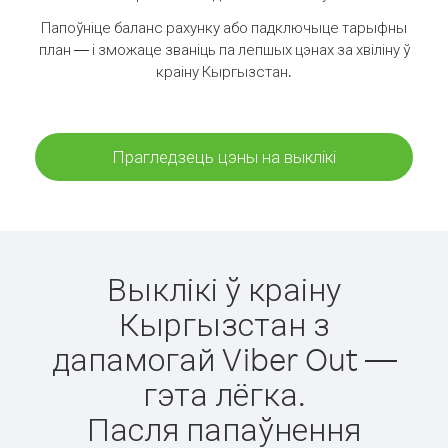
Папоўніце баланс рахунку або падключыце тарыфны
план — і зможаце званіць па лепшых цэнах за хвіліну ў
краіну Кыргызстан.
Прагледзець цэны на выклікі
Выклікі ў краіну
Кыргызстан з
дапамогай Viber Out —
гэта лёгка.
Пасля папаўнення