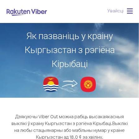
Увайсці
Togg
navig
Як пазваніць у краіну
Кыргызстан з рэгіёна
Кірыбаці
Дзякуючы Viber Out можна рабіць высакаякасныя
выклікі ў краіну Кыргызстан з рэгіёна Кірыбаці.
Выклікі
на любы стацыянарны або мабільны нумар у краіне
Кыргызстан ад 18.0 ¢ за хвіліну.