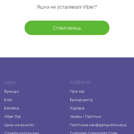
Яшчэ не ўсталявалі Viber?
Спампаваць
VIBER
КАМПАНІЯ
Функцыі
Пра нас
Блог
Брэнд-цэнтр
Бяспека
Кар'ера
Viber Out
Умовы і Палітыкі
Цэны на выклікі
Палітыка канфідэнцыяльнасці
Служба падтрымкі
Customer Complaints Code