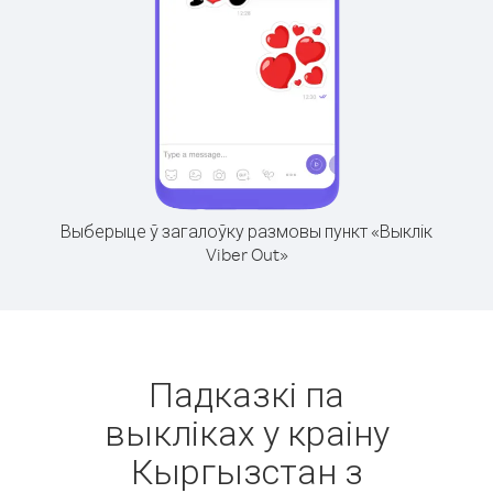
Выберыце ў загалоўку размовы пункт «Выклік
Viber Out»
Падказкі па
выкліках у краіну
Кыргызстан з