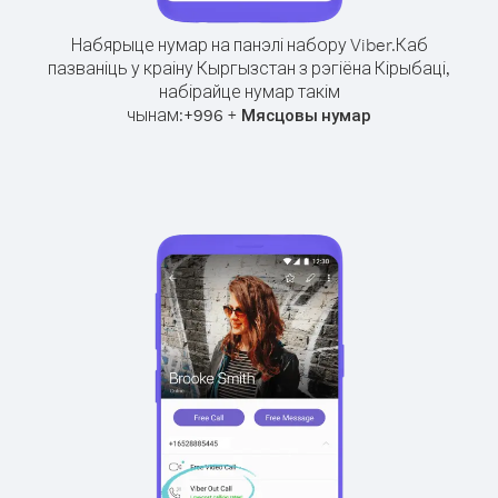
Набярыце нумар на панэлі набору Viber.
Каб
пазваніць у краіну Кыргызстан з рэгіёна Кірыбаці,
набірайце нумар такім
чынам:
+
+
996
Мясцовы нумар