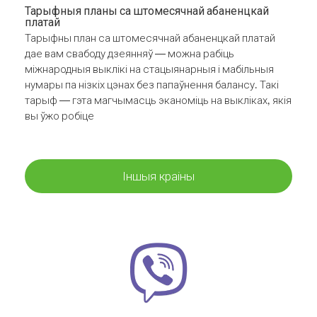
Тарыфныя планы са штомесячнай абаненцкай
платай
Тарыфны план са штомесячнай абаненцкай платай
дае вам свабоду дзеянняў — можна рабіць
міжнародныя выклікі на стацыянарныя і мабільныя
нумары па нізкіх цэнах без папаўнення балансу. Такі
тарыф — гэта магчымасць эканоміць на выкліках, якія
вы ўжо робіце
Іншыя краіны