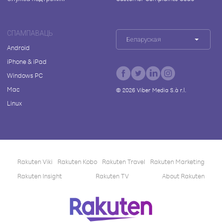
СПАМПАВАЦЬ
Беларуская
Android
iPhone & iPad
Windows PC
Mac
©
2026
Viber Media S.à r.l.
Linux
Rakuten Viki
Rakuten Kobo
Rakuten Travel
Rakuten Marketing
Rakuten Insight
Rakuten TV
About Rakuten