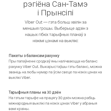
рэгіёна Сан-Тамэ
і Прынсіпі
Viber Out — гэта больш хвілін за
меншыя грошы. Выберыце адзін з
нашых гібкіх тарыфных планаў з
нізкімі цэнамі на выклікі:
Пакеты з балансам рахунку
Пры папаўненні сродкаў яны налічваюцца на баланс
рахунку Viber Out. Выкарыстаўшы гэты баланс, можна
званіць на любы нумар па ўсім свеце па нізкіх цэнах на
выклікі Viber.
Тарыфныя планы на 30 дзён
На гэтым тарыфе на працягу 30 дзён можна рабіць
міжнародныя выклікі па нізкіх цэнах Viber у абраныя
вамі краіны.