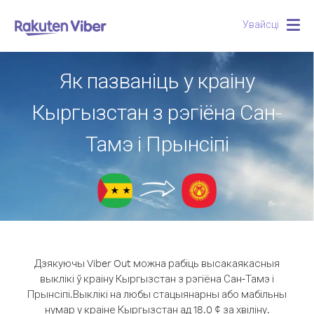
Увайсці
Togg
navig
Як пазваніць у краіну
Кыргызстан з рэгіёна Сан-
Тамэ і Прынсіпі
Дзякуючы Viber Out можна рабіць высакаякасныя
выклікі ў краіну Кыргызстан з рэгіёна Сан-Тамэ і
Прынсіпі.
Выклікі на любы стацыянарны або мабільны
нумар у краіне Кыргызстан ад 18.0 ¢ за хвіліну.