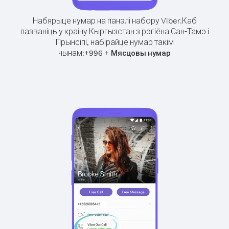
Набярыце нумар на панэлі набору Viber.
Каб
пазваніць у краіну Кыргызстан з рэгіёна Сан-Тамэ і
Прынсіпі, набірайце нумар такім
чынам:
+
+
996
Мясцовы нумар