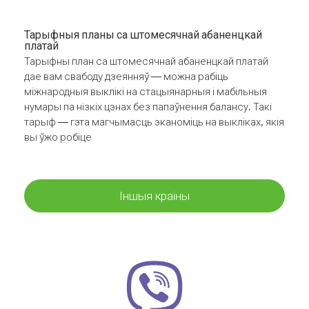
Тарыфныя планы са штомесячнай абаненцкай
платай
Тарыфны план са штомесячнай абаненцкай платай
дае вам свабоду дзеянняў — можна рабіць
міжнародныя выклікі на стацыянарныя і мабільныя
нумары па нізкіх цэнах без папаўнення балансу. Такі
тарыф — гэта магчымасць эканоміць на выкліках, якія
вы ўжо робіце
Іншыя краіны