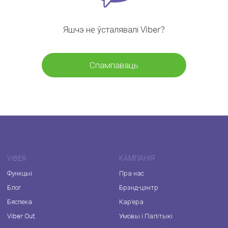
Яшчэ не ўсталявалі Viber?
Спампаваць
VIBER
КАМПАНІЯ
Функцыі
Пра нас
Блог
Брэнд-цэнтр
Бяспека
Кар'ера
Viber Out
Умовы і Палітыкі