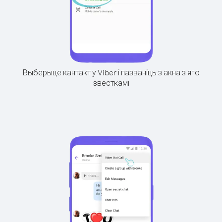
Выберыце кантакт у Viber і пазваніць з акна з яго
звесткамі