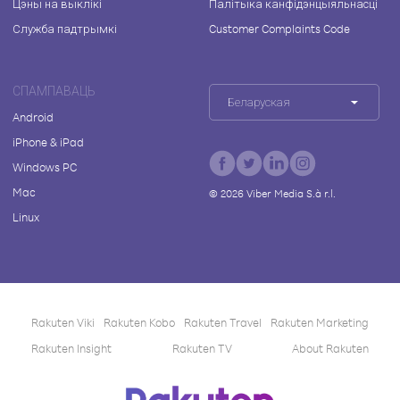
Цэны на выклікі
Палітыка канфідэнцыяльнасці
Служба падтрымкі
Customer Complaints Code
СПАМПАВАЦЬ
Беларуская
Android
iPhone & iPad
Windows PC
Mac
©
2026
Viber Media S.à r.l.
Linux
Rakuten Viki
Rakuten Kobo
Rakuten Travel
Rakuten Marketing
Rakuten Insight
Rakuten TV
About Rakuten