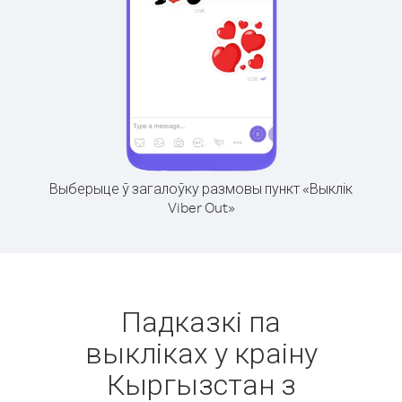
Выберыце ў загалоўку размовы пункт «Выклік
Viber Out»
Падказкі па
выкліках у краіну
Кыргызстан з