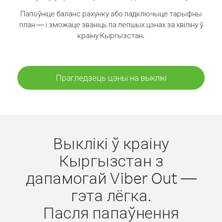
Папоўніце баланс рахунку або падключыце тарыфны
план — і зможаце званіць па лепшых цэнах за хвіліну ў
краіну Кыргызстан.
Прагледзець цэны на выклікі
Выклікі ў краіну
Кыргызстан з
дапамогай Viber Out —
гэта лёгка.
Пасля папаўнення