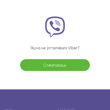
Яшчэ не ўсталявалі Viber?
Спампаваць
VIBER
КАМПАНІЯ