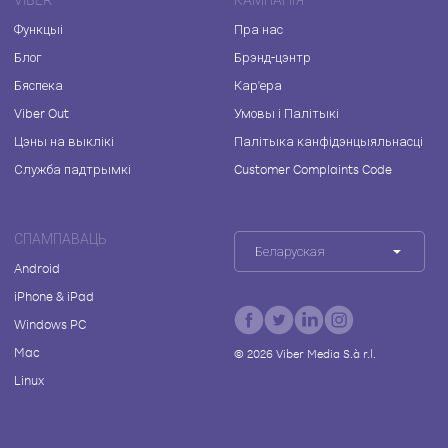
Функцыі
Пра нас
Блог
Брэнд-цэнтр
Бяспека
Кар'ера
Viber Out
Умовы і Палітыкі
Цэны на выклікі
Палітыка канфідэнцыяльнасці
Служба падтрымкі
Customer Complaints Code
СПАМПАВАЦЬ
Беларуская
Android
iPhone & iPad
Windows PC
Mac
©
2026
Viber Media S.à r.l.
Linux