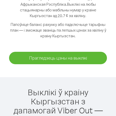
Афрыканская Рэспубліка.
Выклікі на любы
стацыянарны або мабільны нумар у краіне
Кыргызстан ад 20.7 ¢ за хвіліну.
Папоўніце баланс рахунку або падключыце тарыфны
план — і зможаце званіць па лепшых цэнах за хвіліну ў
краіну Кыргызстан.
Прагледзець цэны на выклікі
Выклікі ў краіну
Кыргызстан з
дапамогай Viber Out —