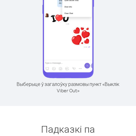
Выберыце ў загалоўку размовы пункт «Выклік
Viber Out»
Падказкі па