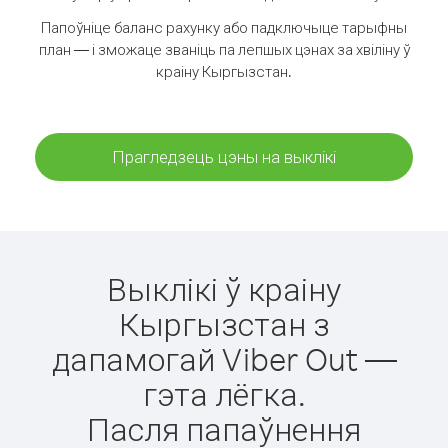
Папоўніце баланс рахунку або падключыце тарыфны
план — і зможаце званіць па лепшых цэнах за хвіліну ў
краіну Кыргызстан.
Прагледзець цэны на выклікі
Выклікі ў краіну
Кыргызстан з
дапамогай Viber Out —
гэта лёгка.
Пасля папаўнення