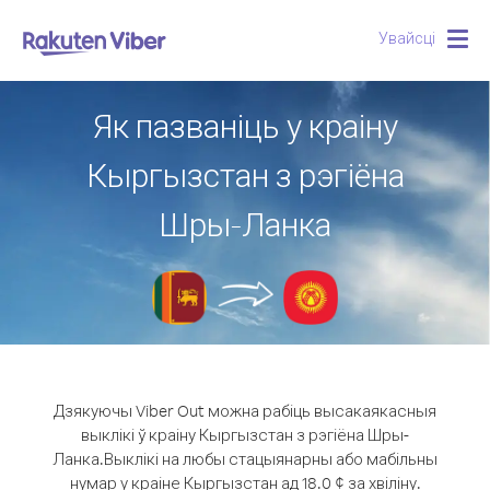
Увайсці
Togg
navig
Як пазваніць у краіну
Кыргызстан з рэгіёна
Шры-Ланка
Дзякуючы Viber Out можна рабіць высакаякасныя
выклікі ў краіну Кыргызстан з рэгіёна Шры-
Ланка.
Выклікі на любы стацыянарны або мабільны
нумар у краіне Кыргызстан ад 18.0 ¢ за хвіліну.