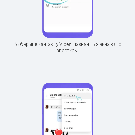
Выберыце кантакт у Viber і пазваніць з акна з яго
звесткамі