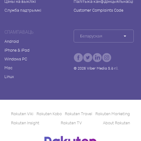
Цэны на выклікі
Палітыка канфідэнцыяльнасці
Служба падтрымкі
Customer Complaints Code
СПАМПАВАЦЬ
Беларуская
Android
iPhone & iPad
Windows PC
Mac
©
2026
Viber Media S.à r.l.
Linux
Rakuten Viki
Rakuten Kobo
Rakuten Travel
Rakuten Marketing
Rakuten Insight
Rakuten TV
About Rakuten