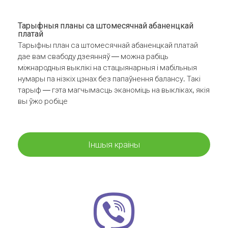
Тарыфныя планы са штомесячнай абаненцкай
платай
Тарыфны план са штомесячнай абаненцкай платай
дае вам свабоду дзеянняў — можна рабіць
міжнародныя выклікі на стацыянарныя і мабільныя
нумары па нізкіх цэнах без папаўнення балансу. Такі
тарыф — гэта магчымасць эканоміць на выкліках, якія
вы ўжо робіце
Іншыя краіны