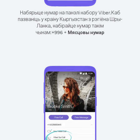
Набярыце нумар на панэлі набору Viber.
Каб
пазваніць у краіну Кыргызстан з рэгіёна Шры-
Ланка, набірайце нумар такім
чынам:
+
+
996
Мясцовы нумар