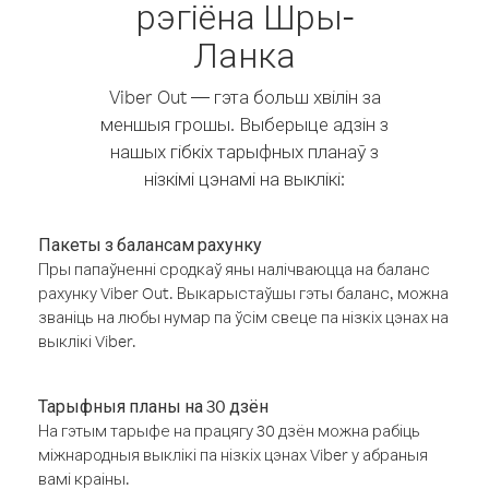
рэгіёна Шры-
Ланка
Viber Out — гэта больш хвілін за
меншыя грошы. Выберыце адзін з
нашых гібкіх тарыфных планаў з
нізкімі цэнамі на выклікі:
Пакеты з балансам рахунку
Пры папаўненні сродкаў яны налічваюцца на баланс
рахунку Viber Out. Выкарыстаўшы гэты баланс, можна
званіць на любы нумар па ўсім свеце па нізкіх цэнах на
выклікі Viber.
Тарыфныя планы на 30 дзён
На гэтым тарыфе на працягу 30 дзён можна рабіць
міжнародныя выклікі па нізкіх цэнах Viber у абраныя
вамі краіны.