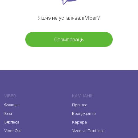
Яшчэ не ўсталявалі Viber?
Спампаваць
VIBER
КАМПАНІЯ
Функцыі
Пра нас
Блог
Брэнд-цэнтр
Бяспека
Кар'ера
Viber Out
Умовы і Палітыкі