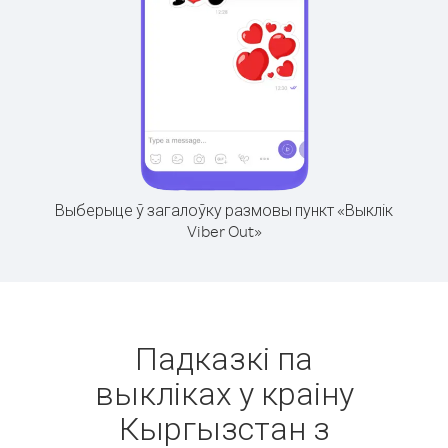
Выберыце ў загалоўку размовы пункт «Выклік
Viber Out»
Падказкі па
выкліках у краіну
Кыргызстан з