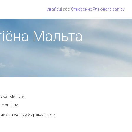
Увайсці
або
Стварэнне ўліковага запісу
гіёна Мальта
іёна Мальта.
а хвіліну.
х за хвіліну ў краіну Лаос.