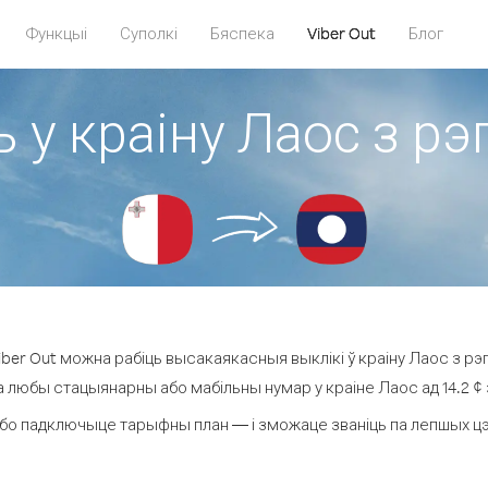
Функцыі
Суполкі
Бяспека
Viber Out
Блог
ь у краіну Лаос з рэ
ber Out можна рабіць высакаякасныя выклікі ў краіну Лаос з рэг
а любы стацыянарны або мабільны нумар у краіне Лаос ад 14.2 ¢ з
бо падключыце тарыфны план — і зможаце званіць па лепшых цэна