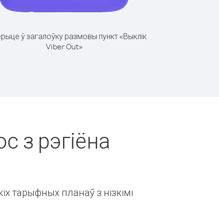
рыце ў загалоўку размовы пункт «Выклік
Viber Out»
ос з рэгіёна
іх тарыфных планаў з нізкімі