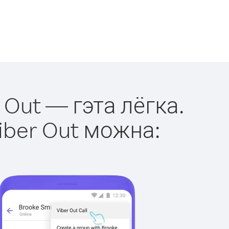
 Out — гэта лёгка.
iber Out можна: