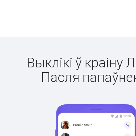
Выклікі ў краіну 
Пасля папаўнен