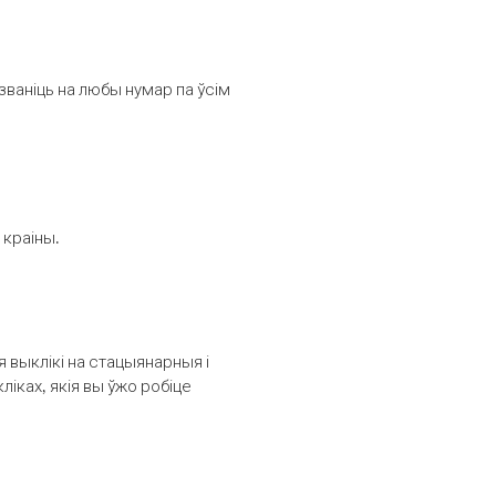
званіць на любы нумар па ўсім
 краіны.
выклікі на стацыянарныя і
іках, якія вы ўжо робіце