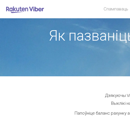
Спампаваць
Як пазваніц
Дзякуючы Vi
Выклікі н
Папоўніце баланс рахунку а