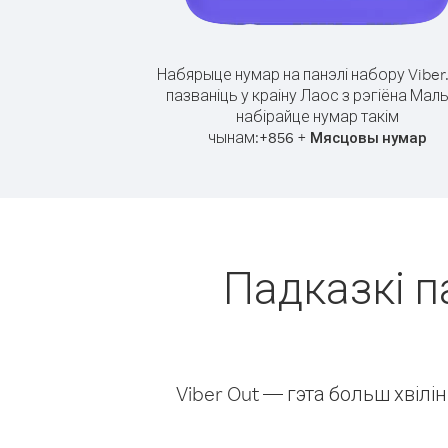
Набярыце нумар на панэлі набору Viber
пазваніць у краіну Лаос з рэгіёна Маль
набірайце нумар такім
чынам:
+
+
856
Мясцовы нумар
Падказкі па
Viber Out — гэта больш хвіл