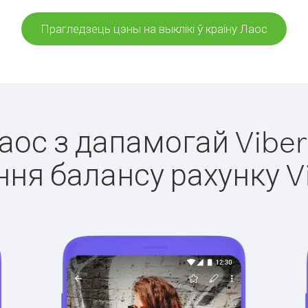
Прагледзець цэны на выклікі ў краіну Лаос
Лаос з дапамогай Viber
ня балансу рахунку V