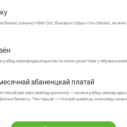
нку
а баланс рахунку Viber Out. Выкарыстаўшы гэты баланс, можна 
зён
рабіць міжнародныя выклікі па нізкіх цэнах Viber у абраныя вамі
есячнай абаненцкай платай
 платай дае вам свабоду дзеянняў — можна рабіць міжнародныя 
аўнення балансу. Такі тарыф — гэта магчымасць эканоміць на выкл