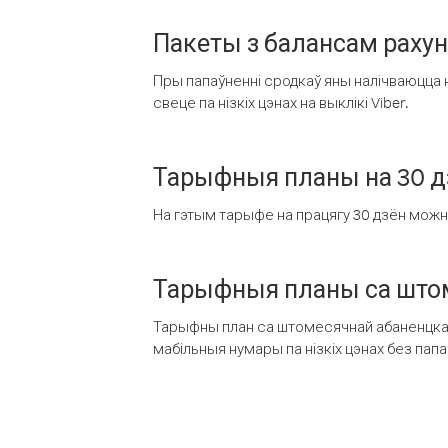
Пакеты з балансам раху
Пры папаўненні сродкаў яны налічваюцца н
свеце па нізкіх цэнах на выклікі Viber.
Тарыфныя планы на 30 д
На гэтым тарыфе на працягу 30 дзён можна 
Тарыфныя планы са штом
Тарыфны план са штомесячнай абаненцкай
мабільныя нумары па нізкіх цэнах без пап