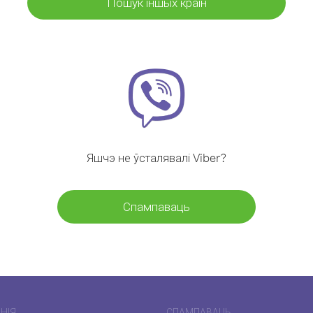
Пошук іншых краін
Яшчэ не ўсталявалі Viber?
Спампаваць
НІЯ
СПАМПАВАЦЬ