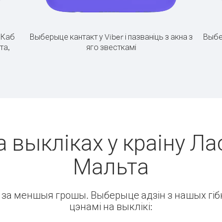
.
Каб
Выберыце кантакт у Viber і пазваніць з акна з
Выбе
та,
яго звесткамі
 выкліках у краіну Ла
Мальта
ін за меншыя грошы. Выберыце адзін з нашых гібк
цэнамі на выклікі: