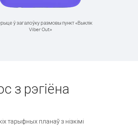
рыце ў загалоўку размовы пункт «Выклік
Viber Out»
ос з рэгіёна
іх тарыфных планаў з нізкімі