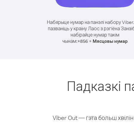
Набярыце нумар на панэлі набору Viber
пазваніць у краіну Лаос з рэгіёна Занзі
набірайце нумар такім
чынам:
+
+
856
Мясцовы нумар
Падказкі па
Viber Out — гэта больш хвіл