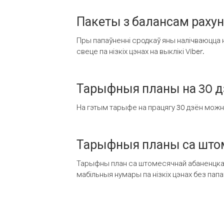
Пакеты з балансам раху
Пры папаўненні сродкаў яны налічваюцца н
свеце па нізкіх цэнах на выклікі Viber.
Тарыфныя планы на 30 д
На гэтым тарыфе на працягу 30 дзён можна 
Тарыфныя планы са штом
Тарыфны план са штомесячнай абаненцкай
мабільныя нумары па нізкіх цэнах без пап