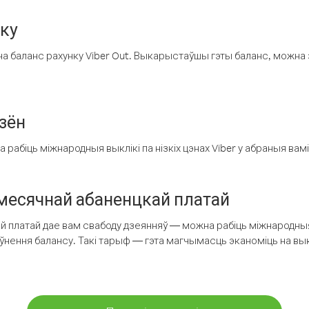
нку
а баланс рахунку Viber Out. Выкарыстаўшы гэты баланс, можна 
зён
рабіць міжнародныя выклікі па нізкіх цэнах Viber у абраныя вамі
есячнай абаненцкай платай
 платай дае вам свабоду дзеянняў — можна рабіць міжнародныя 
аўнення балансу. Такі тарыф — гэта магчымасць эканоміць на выкл