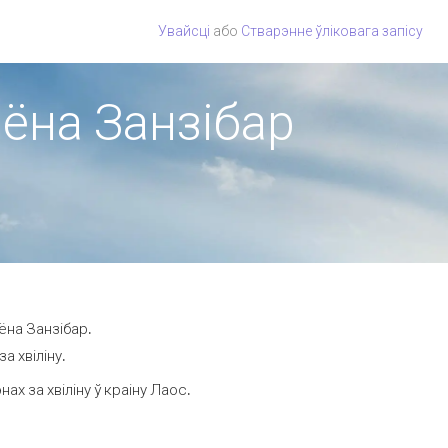
Увайсці
або
Стварэнне ўліковага запісу
іёна Занзібар
ёна Занзібар.
а хвіліну.
х за хвіліну ў краіну Лаос.