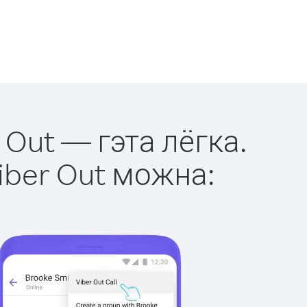
 Out — гэта лёгка.
iber Out можна: