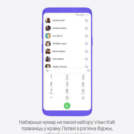
Набярыце нумар на панэлі набору Viber.
Каб
пазваніць у краіну Латвія з рэгіёна Фіджы,