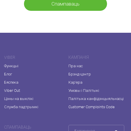
Спампаваць
VIBER
КАМПАНІЯ
Функцыі
Пра нас
Блог
Брэнд-цэнтр
Бяспека
Кар'ера
Viber Out
Умовы і Палітыкі
Цэны на выклікі
Палітыка канфідэнцыяльнасці
Служба падтрымкі
Customer Complaints Code
СПАМПАВАЦЬ
Беларуская