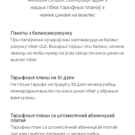
нашых гібкіх тарыфных планаў з
нізкімі цэнамі на выклікі:
Пакеты з балансам рахунку
Пры папаўненні сродкаў яны налічваюцца на баланс
рахунку Viber Out. Выкарыстаўшы гэты баланс, можна
званіць на любы нумар па ўсім свеце па нізкіх цэнах на
выклікі Viber.
Тарыфныя планы на 30 дзён
На гэтым тарыфе на працягу 30 дзён можна рабіць
міжнародныя выклікі па нізкіх цэнах Viber у абраныя
вамі краіны.
Тарыфныя планы са штомесячнай абаненцкай
платай
Тарыфны план са штомесячнай абаненцкай платай
дае вам свабоду дзеянняў — можна рабіць