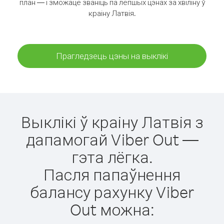
план — і зможаце званіць па лепшых цэнах за хвіліну ў
краіну Латвія.
Прагледзець цэны на выклікі
Выклікі ў краіну Латвія з
дапамогай Viber Out —
гэта лёгка.
Пасля папаўнення
балансу рахунку Viber
Out можна: