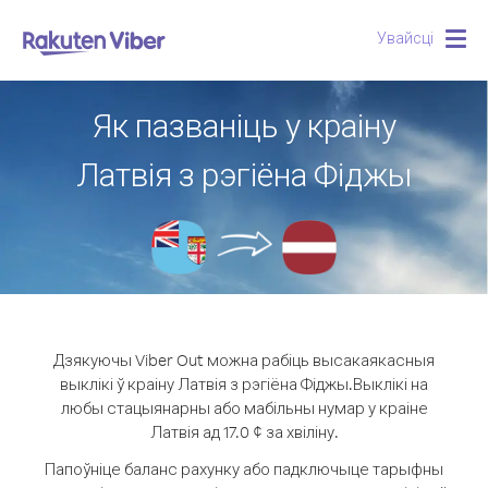
Увайсці
Togg
navig
Як пазваніць у краіну
Латвія з рэгіёна Фіджы
Дзякуючы Viber Out можна рабіць высакаякасныя
выклікі ў краіну Латвія з рэгіёна Фіджы.
Выклікі на
любы стацыянарны або мабільны нумар у краіне
Латвія ад 17.0 ¢ за хвіліну.
Папоўніце баланс рахунку або падключыце тарыфны