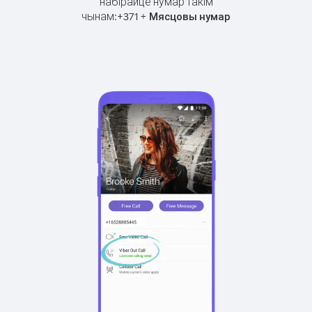
набірайце нумар такім
чынам:
+
+
371
Мясцовы нумар