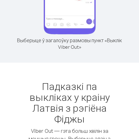
Выберыце ў загалоўку размовы пункт «Выклік
Viber Out»
Падказкі па
выкліках у краіну
Латвія з рэгіёна
Фіджы
Viber Out — гэта больш хвілін за
меншыя грошы. Выберыце адзін з