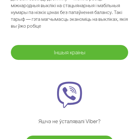
міжнародныя выклікі на стацыянарныя і мабільныя
нумары па нізкіх цэнах без папаўнення балансу. Такі
тарыф — гэта магчымасць эканоміць на выкліках, якія
вы ўжо робіце
Іншыя краіны
Яшчэ не ўсталявалі Viber?