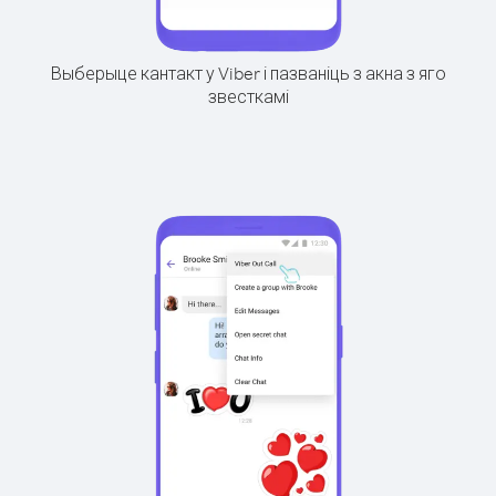
Выберыце кантакт у Viber і пазваніць з акна з яго
звесткамі