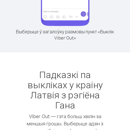
Выберыце ў загалоўку размовы пункт «Выклік
Viber Out»
Падказкі па
выкліках у краіну
Латвія з рэгіёна
Гана
Viber Out — гэта больш хвілін за
меншыя грошы. Выберыце адзін з