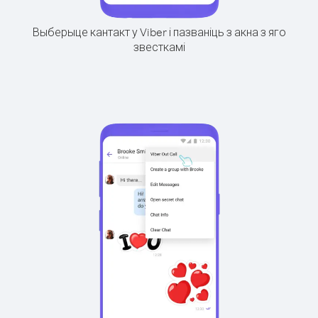
Выберыце кантакт у Viber і пазваніць з акна з яго
звесткамі