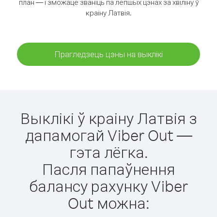
план — і зможаце званіць па лепшых цэнах за хвіліну ў
краіну Латвія.
Прагледзець цэны на выклікі
Выклікі ў краіну Латвія з
дапамогай Viber Out —
гэта лёгка.
Пасля папаўнення
балансу рахунку Viber
Out можна: