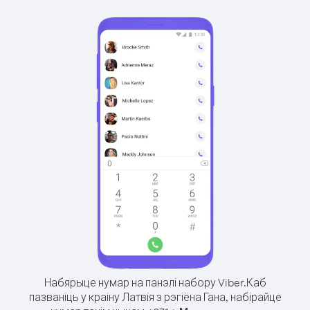
Набярыце нумар на панэлі набору Viber.
Каб
пазваніць у краіну Латвія з рэгіёна Гана, набірайце