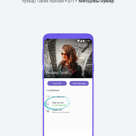
нумар такім чынам:
+
+
371
Мясцовы нумар