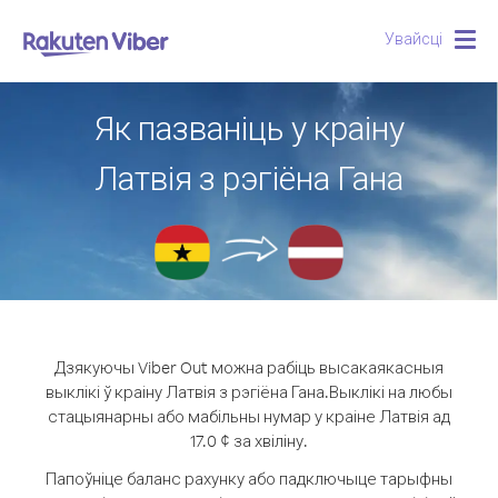
Увайсці
Togg
navig
Як пазваніць у краіну
Латвія з рэгіёна Гана
Дзякуючы Viber Out можна рабіць высакаякасныя
выклікі ў краіну Латвія з рэгіёна Гана.
Выклікі на любы
стацыянарны або мабільны нумар у краіне Латвія ад
17.0 ¢ за хвіліну.
Папоўніце баланс рахунку або падключыце тарыфны