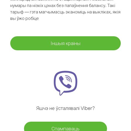
нумары па нізкіх цэнах без папаўнення балансу. Такі
тарыф — гэта магчымасць эканоміць на выкліках, якія
вы ўжо робіце
Іншыя краіны
Яшчэ не ўсталявалі Viber?
Спампаваць