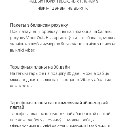
нашых гібкіх тарыфных планаў з
нізкімі цэнамі на выклікі:
Пакеты з балансам рахунку
Пры папаўненні сродкаў яны налічваюцца на баланс
рахунку Viber Out. Выкарыстаўшы гэты баланс, можна
званіць на любы нумар па ўсім свеце па нізкіх цэнах на
выклікі Viber.
Тарыфныя планы на 30 дзён
На гэтым тарыфе на працягу 30 дзён можна рабіць
міжнародныя выклікі па нізкіх цэнах Viber у абраныя
вамі краіны.
Тарыфныя планы са штомесячнай абаненцкай
платай
Тарыфны план са штомесячнай абаненцкай платай
дае вам свабоду дзеянняў — можна рабіць
міжнародныя выклікі на стацыянарныя і мабільныя