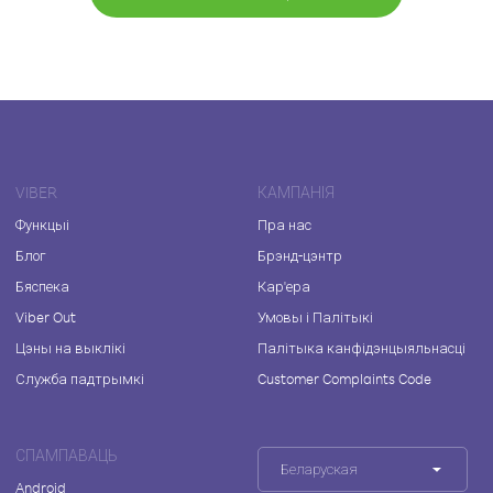
VIBER
КАМПАНІЯ
Функцыі
Пра нас
Блог
Брэнд-цэнтр
Бяспека
Кар'ера
Viber Out
Умовы і Палітыкі
Цэны на выклікі
Палітыка канфідэнцыяльнасці
Служба падтрымкі
Customer Complaints Code
СПАМПАВАЦЬ
Беларуская
Android