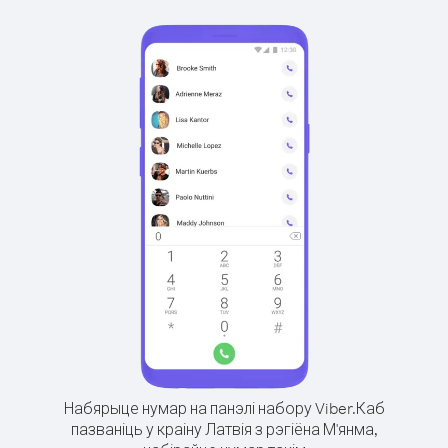
Набярыце нумар на панэлі набору Viber.
Каб
пазваніць у краіну Латвія з рэгіёна М'янма,