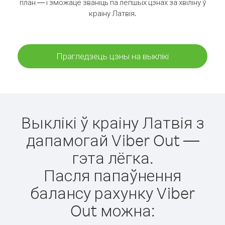
план — і зможаце званіць па лепшых цэнах за хвіліну ў
краіну Латвія.
Прагледзець цэны на выклікі
Выклікі ў краіну Латвія з
дапамогай Viber Out —
гэта лёгка.
Пасля папаўнення
балансу рахунку Viber
Out можна: