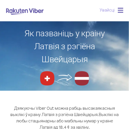
Увайсці
Togg
navig
Як пазваніць у краіну
Латвія з рэгіёна
Швейцарыя
Дзякуючы Viber Out можна рабіць высакаякасныя
выклікі ў краіну Латвія з рэгіёна Швейцарыя.
Выклікі на
любы стацыянарны або мабільны нумар у краіне
Латвія ад 18.4 ¢ за хвіліну.