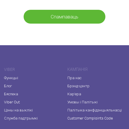
Спампаваць
VIBER
КАМПАНІЯ
Функцыі
Пра нас
Блог
Брэнд-цэнтр
Бяспека
Кар'ера
Viber Out
Умовы і Палітыкі
Цэны на выклікі
Палітыка канфідэнцыяльнасці
Служба падтрымкі
Customer Complaints Code