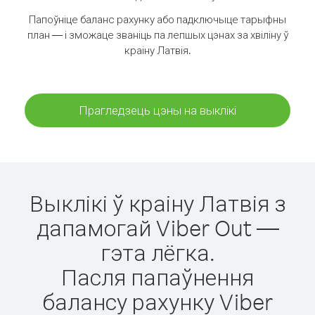
Папоўніце баланс рахунку або падключыце тарыфны
план — і зможаце званіць па лепшых цэнах за хвіліну ў
краіну Латвія.
Прагледзець цэны на выклікі
Выклікі ў краіну Латвія з
дапамогай Viber Out —
гэта лёгка.
Пасля папаўнення
балансу рахунку Viber