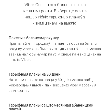
Viber Out — гэта больш хвілін за
меншыя грошы. Выберыце адзін з
нашых гібкіх тарыфных планаў з
нізкімі цэнамі на выклікі:
Пакеты з балансам рахунку
Пры папаўненні сродкаў яны налічваюцца на баланс
рахунку Viber Out. Выкарыстаўшы гэты баланс, можна
званіць на любы нумар па ўсім свеце па нізкіх цэнах на
выклікі Viber.
Тарыфныя планы на 30 дзён
На гэтым тарыфе на працягу 30 дзён можна рабіць
міжнародныя выклікі па нізкіх цэнах Viber у абраныя
вамі краіны.
Тарыфныя планы са штомесячнай абаненцкай
платай