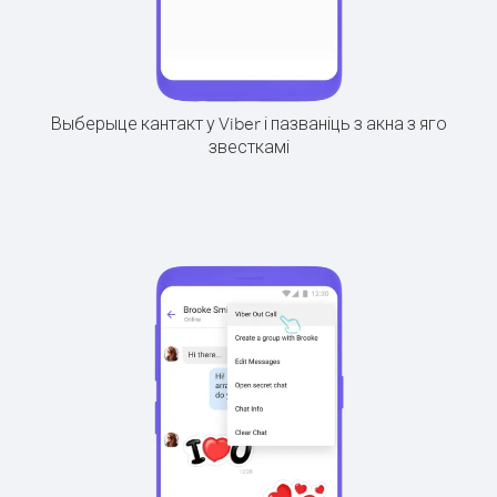
Выберыце кантакт у Viber і пазваніць з акна з яго
звесткамі