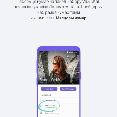
Набярыце нумар на панэлі набору Viber.
Каб
пазваніць у краіну Латвія з рэгіёна Швейцарыя,
набірайце нумар такім
чынам:
+
+
371
Мясцовы нумар