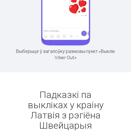
Выберыце ў загалоўку размовы пункт «Выклік
Viber Out»
Падказкі па
выкліках у краіну
Латвія з рэгіёна
Швейцарыя