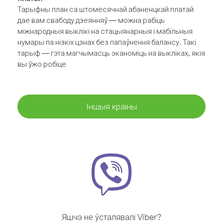
Тарыфны план са штомесячнай абаненцкай платай
дае вам свабоду дзеянняў — можна рабіць
міжнародныя выклікі на стацыянарныя і мабільныя
нумары па нізкіх цэнах без папаўнення балансу. Такі
тарыф — гэта магчымасць эканоміць на выкліках, якія
вы ўжо робіце
Іншыя краіны
Яшчэ не ўсталявалі Viber?