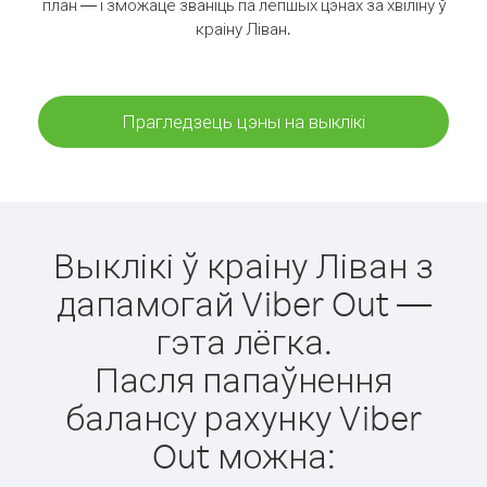
план — і зможаце званіць па лепшых цэнах за хвіліну ў
краіну Ліван.
Прагледзець цэны на выклікі
Выклікі ў краіну Ліван з
дапамогай Viber Out —
гэта лёгка.
Пасля папаўнення
балансу рахунку Viber
Out можна: