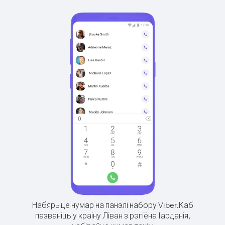
Набярыце нумар на панэлі набору Viber.
Каб
пазваніць у краіну Ліван з рэгіёна Іарданія,