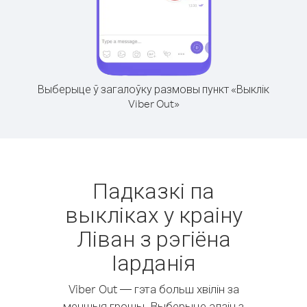
Выберыце ў загалоўку размовы пункт «Выклік
Viber Out»
Падказкі па
выкліках у краіну
Ліван з рэгіёна
Іарданія
Viber Out — гэта больш хвілін за
меншыя грошы. Выберыце адзін з