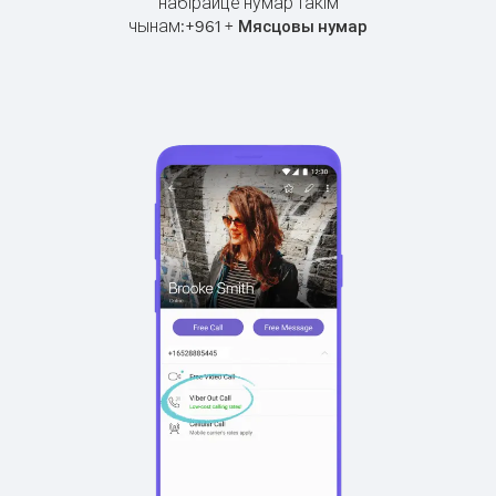
набірайце нумар такім
чынам:
+
+
961
Мясцовы нумар