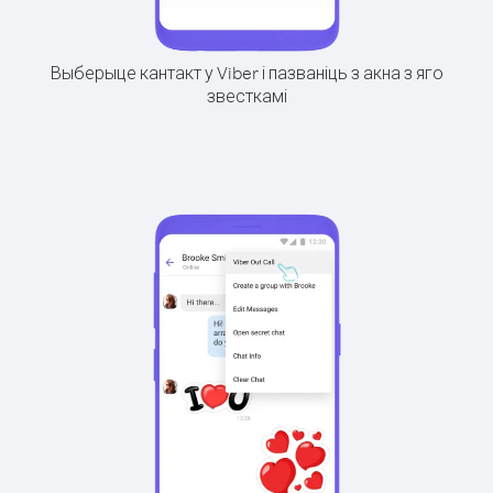
Выберыце кантакт у Viber і пазваніць з акна з яго
звесткамі