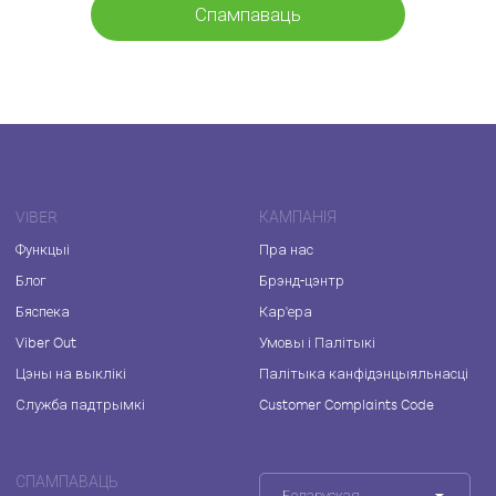
Спампаваць
VIBER
КАМПАНІЯ
Функцыі
Пра нас
Блог
Брэнд-цэнтр
Бяспека
Кар'ера
Viber Out
Умовы і Палітыкі
Цэны на выклікі
Палітыка канфідэнцыяльнасці
Служба падтрымкі
Customer Complaints Code
СПАМПАВАЦЬ
Беларуская