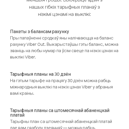
нашых гібкіх тарыфных планаў з
нізкімі цэнамі на выклікі:
Пакеты з балансам рахунку
Пры папаўненні сродкаў яны налічваюцца на баланс
рахунку Viber Out. Выкарыстаўшы гэты баланс, можна
званіць на любы нумар па ўсім свеце па нізкіх цэнах на
выклікі Viber.
Тарыфныя планы на 30 дзён
На гэтым тарыфе на працягу 30 дзён можна рабіць
міжнародныя выклікі па нізкіх цэнах Viber у абраныя
вамі краіны.
Тарыфныя планы са штомесячнай абаненцкай
платай
Тарыфны план са штомесячнай абаненцкай платай
дае вам свабоду дзеянняў — можна рабіць