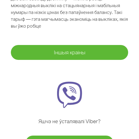
міжнародныя выклікі на стацыянарныя і мабільныя
нумары па нізкіх цэнах без папаўнення балансу. Такі
тарыф — гэта магчымасць эканоміць на выкліках, якія
вы ўжо робіце
Іншыя краіны
Яшчэ не ўсталявалі Viber?