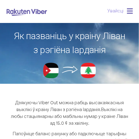
Увайсці
Togg
navig
Як пазваніць у краіну Ліван
з рэгіёна Іарданія
Дзякуючы Viber Out можна рабіць высакаякасныя
выклікі ў краіну Ліван з рэгіёна Іарданія.
Выклікі на
любы стацыянарны або мабільны нумар у краіне Ліван
ад 15.0 ¢ за хвіліну.
Папоўніце баланс рахунку або падключыце тарыфны