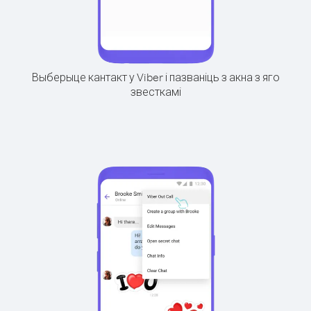
Выберыце кантакт у Viber і пазваніць з акна з яго
звесткамі