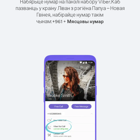
Набярыце нумар на панэлі набору Viber.
Каб
пазваніць у краіну Ліван з рэгіёна Папуа – Новая
Гвінея, набірайце нумар такім
чынам:
+
+
961
Мясцовы нумар