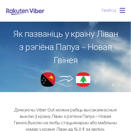
Увайсці
Togg
navig
Як пазваніць у краіну Ліван
з рэгіёна Папуа – Новая
Гвінея
Дзякуючы Viber Out можна рабіць высакаякасныя
выклікі ў краіну Ліван з рэгіёна Папуа – Новая
Гвінея.
Выклікі на любы стацыянарны або мабільны
нумар у краіне Ліван ад 15.0 ¢ за хвіліну.