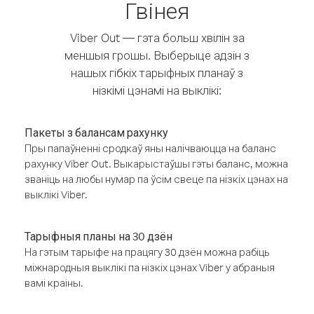
Гвінея
Viber Out — гэта больш хвілін за
меншыя грошы. Выберыце адзін з
нашых гібкіх тарыфных планаў з
нізкімі цэнамі на выклікі:
Пакеты з балансам рахунку
Пры папаўненні сродкаў яны налічваюцца на баланс
рахунку Viber Out. Выкарыстаўшы гэты баланс, можна
званіць на любы нумар па ўсім свеце па нізкіх цэнах на
выклікі Viber.
Тарыфныя планы на 30 дзён
На гэтым тарыфе на працягу 30 дзён можна рабіць
міжнародныя выклікі па нізкіх цэнах Viber у абраныя
вамі краіны.