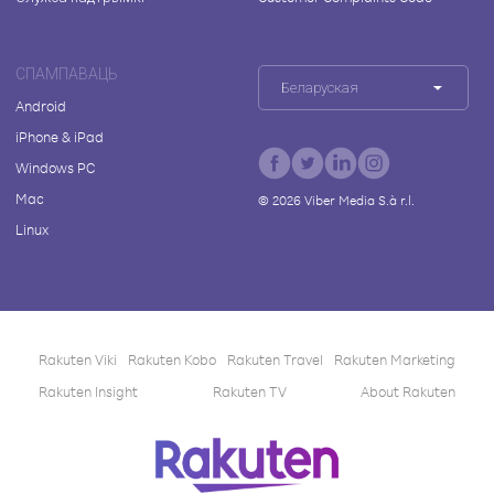
СПАМПАВАЦЬ
Беларуская
Android
iPhone & iPad
Windows PC
Mac
©
2026
Viber Media S.à r.l.
Linux
Rakuten Viki
Rakuten Kobo
Rakuten Travel
Rakuten Marketing
Rakuten Insight
Rakuten TV
About Rakuten