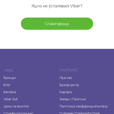
Яшчэ не ўсталявалі Viber?
Спампаваць
VIBER
КАМПАНІЯ
Функцыі
Пра нас
Блог
Брэнд-цэнтр
Бяспека
Кар'ера
Viber Out
Умовы і Палітыкі
Цэны на выклікі
Палітыка канфідэнцыяльнасці
Служба падтрымкі
Customer Complaints Code