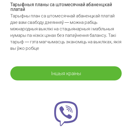
Тарыфныя планы са штомесячнай абаненцкай
платай
Тарыфны план са штомесячнай абаненцкай платай
дае вам свабоду дзеянняў — можна рабіць
міжнародныя выклікі на стацыянарныя і мабільныя
нумары па нізкіх цэнах без папаўнення балансу. Такі
тарыф — гэта магчымасць эканоміць на выкліках, якія
вы ўжо робіце
Іншыя краіны