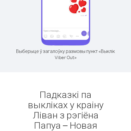
Выберыце ў загалоўку размовы пункт «Выклік
Viber Out»
Падказкі па
выкліках у краіну
Ліван з рэгіёна
Папуа – Новая