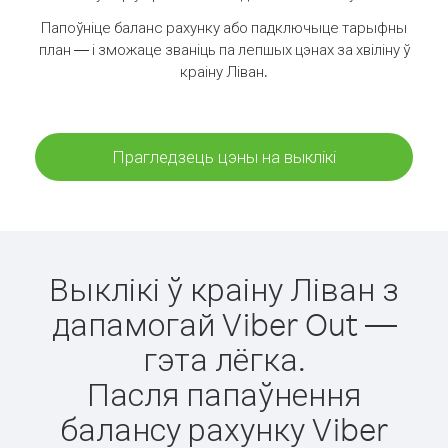
Папоўніце баланс рахунку або падключыце тарыфны
план — і зможаце званіць па лепшых цэнах за хвіліну ў
краіну Ліван.
Прагледзець цэны на выклікі
Выклікі ў краіну Ліван з
дапамогай Viber Out —
гэта лёгка.
Пасля папаўнення
балансу рахунку Viber