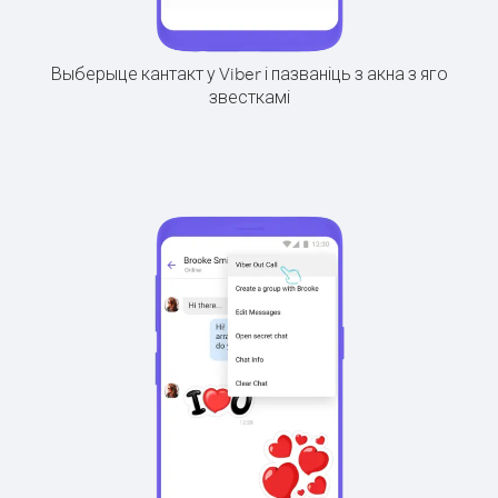
Выберыце кантакт у Viber і пазваніць з акна з яго
звесткамі