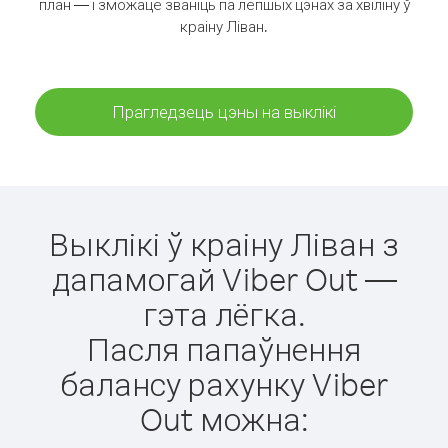
план — і зможаце званіць па лепшых цэнах за хвіліну ў
краіну Ліван.
Прагледзець цэны на выклікі
Выклікі ў краіну Ліван з
дапамогай Viber Out —
гэта лёгка.
Пасля папаўнення
балансу рахунку Viber
Out можна: