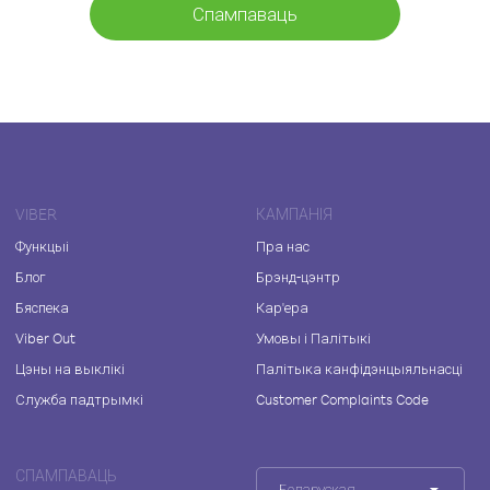
Спампаваць
VIBER
КАМПАНІЯ
Функцыі
Пра нас
Блог
Брэнд-цэнтр
Бяспека
Кар'ера
Viber Out
Умовы і Палітыкі
Цэны на выклікі
Палітыка канфідэнцыяльнасці
Служба падтрымкі
Customer Complaints Code
СПАМПАВАЦЬ
Беларуская