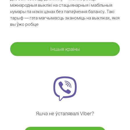
міжнародныя выклікі на стацыянарныя і мабільныя
нумары па нізкіх цэнах без папаўнення балансу. Такі
тарыф — гэта магчымасць эканоміць на выкліках, якія
вы ўжо робіце
Іншыя краіны
Яшчэ не ўсталявалі Viber?