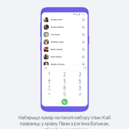
Набярыце нумар на панэлі набору Viber.
Каб
пазваніць у краіну Ліван з рэгіёна Ватыкан,