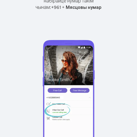
набірайце нумар такім
чынам:
+
+
961
Мясцовы нумар