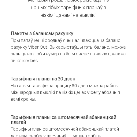
нашых гібкіх тарыфных планаў з
нізкімі цэнамі на выклікі:
Пакеты з балансам рахунку
Пры папаўненні сродкаў яны налічваюцца на баланс
рахунку Viber Out. Выкарыстаўшы гэты баланс, можна
званіць на любы нумар па ўсім свеце па нізкіх цэнах на
выклікі Viber.
Тарыфныя планы на 30 дзён
На гэтым тарыфе на працягу 30 дзён можна рабіць
міжнародныя выклікі па нізкіх цэнах Viber у абраныя
вамі краіны.
Тарыфныя планы са штомесячнай абаненцкай
платай
Тарыфны план са штомесячнай абаненцкай платай
дае вам свабоду дзеянняў — можна рабіць