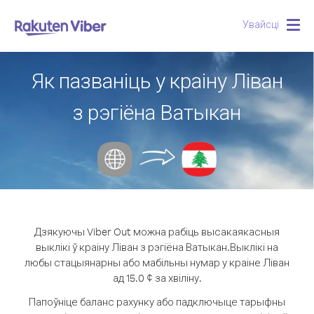
Увайсці
Togg
navig
Як пазваніць у краіну Ліван
з рэгіёна Ватыкан
Дзякуючы Viber Out можна рабіць высакаякасныя
выклікі ў краіну Ліван з рэгіёна Ватыкан.
Выклікі на
любы стацыянарны або мабільны нумар у краіне Ліван
ад 15.0 ¢ за хвіліну.
Папоўніце баланс рахунку або падключыце тарыфны