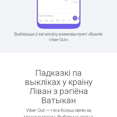
Выберыце ў загалоўку размовы пункт «Выклік
Viber Out»
Падказкі па
выкліках у краіну
Ліван з рэгіёна
Ватыкан
Viber Out — гэта больш хвілін за
меншыя грошы. Выберыце адзін з