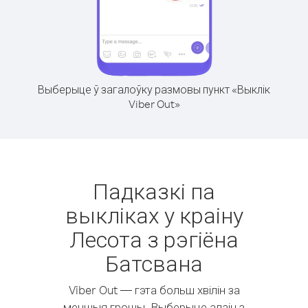
Выберыце ў загалоўку размовы пункт «Выклік
Viber Out»
Падказкі па
выкліках у краіну
Лесота з рэгіёна
Батсвана
Viber Out — гэта больш хвілін за
меншыя грошы. Выберыце адзін з