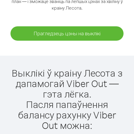
план — і зможаце званіць па лепшых цэнах за хвіліну ў
краіну Лесота.
Прагледзець цэны на выклікі
Выклікі ў краіну Лесота з
дапамогай Viber Out —
гэта лёгка.
Пасля папаўнення
балансу рахунку Viber
Out можна: