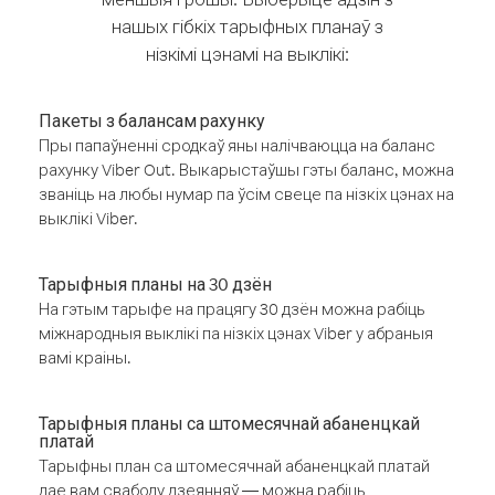
нашых гібкіх тарыфных планаў з
нізкімі цэнамі на выклікі:
Пакеты з балансам рахунку
Пры папаўненні сродкаў яны налічваюцца на баланс
рахунку Viber Out. Выкарыстаўшы гэты баланс, можна
званіць на любы нумар па ўсім свеце па нізкіх цэнах на
выклікі Viber.
Тарыфныя планы на 30 дзён
На гэтым тарыфе на працягу 30 дзён можна рабіць
міжнародныя выклікі па нізкіх цэнах Viber у абраныя
вамі краіны.
Тарыфныя планы са штомесячнай абаненцкай
платай
Тарыфны план са штомесячнай абаненцкай платай
дае вам свабоду дзеянняў — можна рабіць