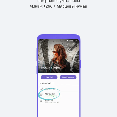
набірайце нумар такім
чынам:
+
+
266
Мясцовы нумар