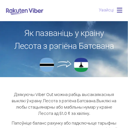
Увайсці
Togg
navig
Як пазваніць у краіну
Лесота з рэгіёна Батсвана
Дзякуючы Viber Out можна рабіць высакаякасныя
выклікі ў краіну Лесота з рэгіёна Батсвана.
Выклікі на
любы стацыянарны або мабільны нумар у краіне
Лесота ад 51.0 ¢ за хвіліну.
Папоўніце баланс рахунку або падключыце тарыфны