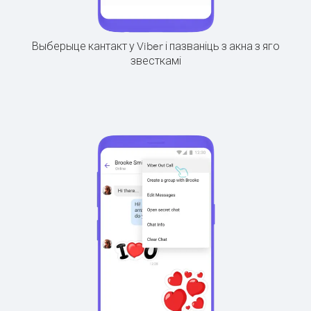
Выберыце кантакт у Viber і пазваніць з акна з яго
звесткамі