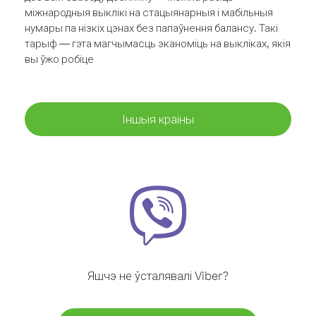
міжнародныя выклікі на стацыянарныя і мабільныя
нумары па нізкіх цэнах без папаўнення балансу. Такі
тарыф — гэта магчымасць эканоміць на выкліках, якія
вы ўжо робіце
Іншыя краіны
Яшчэ не ўсталявалі Viber?