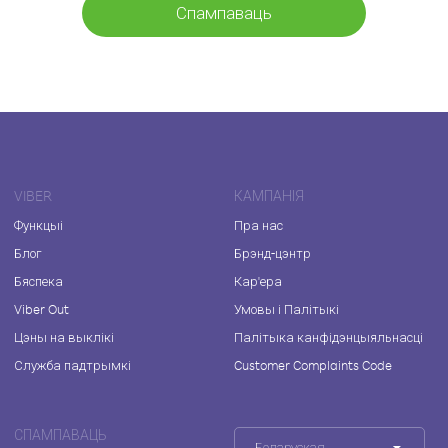
Спампаваць
VIBER
КАМПАНІЯ
Функцыі
Пра нас
Блог
Брэнд-цэнтр
Бяспека
Кар'ера
Viber Out
Умовы і Палітыкі
Цэны на выклікі
Палітыка канфідэнцыяльнасці
Служба падтрымкі
Customer Complaints Code
СПАМПАВАЦЬ
Беларуская