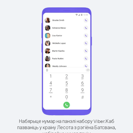
Набярыце нумар на панэлі набору Viber.
Каб
пазваніць у краіну Лесота з рэгіёна Батсвана,