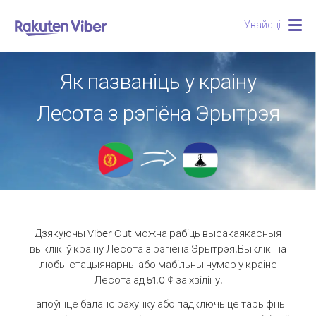
Увайсці
Togg
navig
Як пазваніць у краіну
Лесота з рэгіёна Эрытрэя
Дзякуючы Viber Out можна рабіць высакаякасныя
выклікі ў краіну Лесота з рэгіёна Эрытрэя.
Выклікі на
любы стацыянарны або мабільны нумар у краіне
Лесота ад 51.0 ¢ за хвіліну.
Папоўніце баланс рахунку або падключыце тарыфны