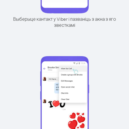
Выберыце кантакт у Viber і пазваніць з акна з яго
звесткамі