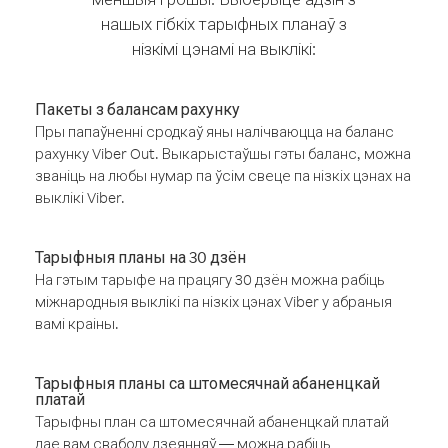
нашых гібкіх тарыфных планаў з
нізкімі цэнамі на выклікі:
Пакеты з балансам рахунку
Пры папаўненні сродкаў яны налічваюцца на баланс
рахунку Viber Out. Выкарыстаўшы гэты баланс, можна
званіць на любы нумар па ўсім свеце па нізкіх цэнах на
выклікі Viber.
Тарыфныя планы на 30 дзён
На гэтым тарыфе на працягу 30 дзён можна рабіць
міжнародныя выклікі па нізкіх цэнах Viber у абраныя
вамі краіны.
Тарыфныя планы са штомесячнай абаненцкай
платай
Тарыфны план са штомесячнай абаненцкай платай
дае вам свабоду дзеянняў — можна рабіць