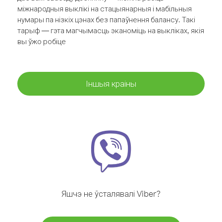
міжнародныя выклікі на стацыянарныя і мабільныя
нумары па нізкіх цэнах без папаўнення балансу. Такі
тарыф — гэта магчымасць эканоміць на выкліках, якія
вы ўжо робіце
Іншыя краіны
Яшчэ не ўсталявалі Viber?