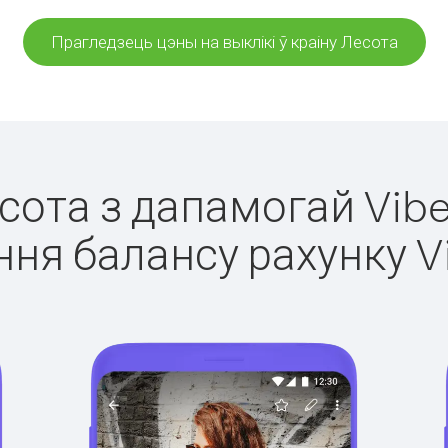
Прагледзець цэны на выклікі ў краіну Лесота
есота з дапамогай Vibe
ня балансу рахунку V