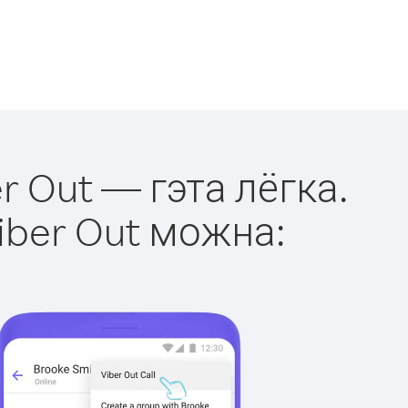
r Out — гэта лёгка.
iber Out можна: