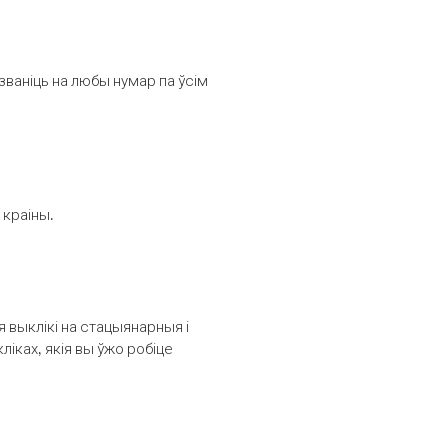
званіць на любы нумар па ўсім
 краіны.
выклікі на стацыянарныя і
іках, якія вы ўжо робіце