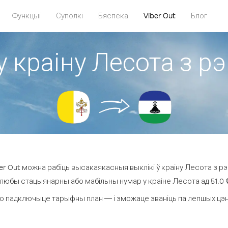
Функцыі
Суполкі
Бяспека
Viber Out
Блог
у краіну Лесота з р
r Out можна рабіць высакаякасныя выклікі ў краіну Лесота з рэ
 любы стацыянарны або мабільны нумар у краіне Лесота ад 51.0 ¢ 
о падключыце тарыфны план — і зможаце званіць па лепшых цэнах