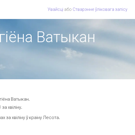
Увайсці
або
Стварэнне ўліковага запісу
эгіёна Ватыкан
гіёна Ватыкан.
за хвіліну.
 за хвіліну ў краіну Лесота.