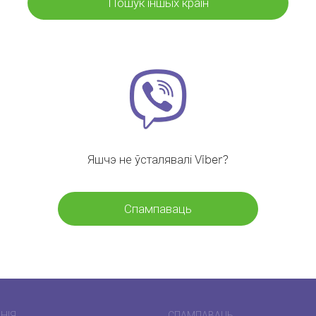
Пошук іншых краін
Яшчэ не ўсталявалі Viber?
Спампаваць
НІЯ
СПАМПАВАЦЬ