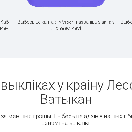
.
Каб
Выберыце кантакт у Viber і пазваніць з акна з
Выбе
ыкан,
яго звесткамі
выкліках у краіну Лес
Ватыкан
ін за меншыя грошы. Выберыце адзін з нашых гібк
цэнамі на выклікі: