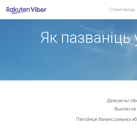
Спампаваць
Як пазваніць 
Дзякуючы Vibe
Выклікі на
Папоўніце баланс рахунку аб