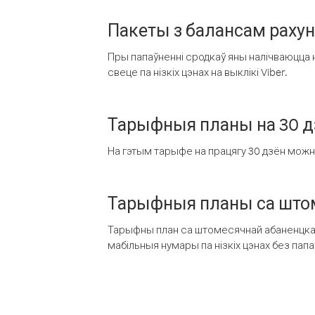
Пакеты з балансам раху
Пры папаўненні сродкаў яны налічваюцца н
свеце па нізкіх цэнах на выклікі Viber.
Тарыфныя планы на 30 д
На гэтым тарыфе на працягу 30 дзён можна 
Тарыфныя планы са штом
Тарыфны план са штомесячнай абаненцкай
мабільныя нумары па нізкіх цэнах без пап