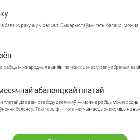
нку
а баланс рахунку Viber Out. Выкарыстаўшы гэты баланс, можна 
зён
рабіць міжнародныя выклікі па нізкіх цэнах Viber у абраныя вамі
есячнай абаненцкай платай
 платай дае вам свабоду дзеянняў — можна рабіць міжнародныя 
аўнення балансу. Такі тарыф — гэта магчымасць эканоміць на выкл