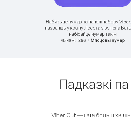
Набярыце нумар на панэлі набору Viber
пазваніць у краіну Лесота з рэгіёна Ват
набірайце нумар такім
чынам:
+
+
266
Мясцовы нумар
Падказкі па 
Viber Out — гэта больш хвіл