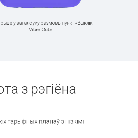
рыце ў загалоўку размовы пункт «Выклік
Viber Out»
ота з рэгіёна
іх тарыфных планаў з нізкімі