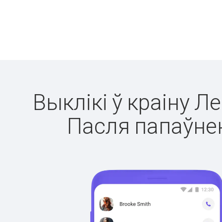
Выклікі ў краіну Л
Пасля папаўнен