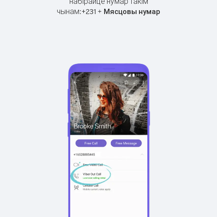
набірайце нумар такім
чынам:
+
+
231
Мясцовы нумар