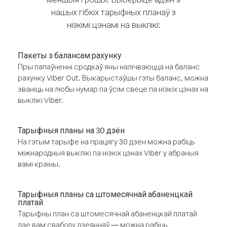
нашых гібкіх тарыфных планаў з
нізкімі цэнамі на выклікі:
Пакеты з балансам рахунку
Пры папаўненні сродкаў яны налічваюцца на баланс
рахунку Viber Out. Выкарыстаўшы гэты баланс, можна
званіць на любы нумар па ўсім свеце па нізкіх цэнах на
выклікі Viber.
Тарыфныя планы на 30 дзён
На гэтым тарыфе на працягу 30 дзён можна рабіць
міжнародныя выклікі па нізкіх цэнах Viber у абраныя
вамі краіны.
Тарыфныя планы са штомесячнай абаненцкай
платай
Тарыфны план са штомесячнай абаненцкай платай
дае вам свабоду дзеянняў — можна рабіць