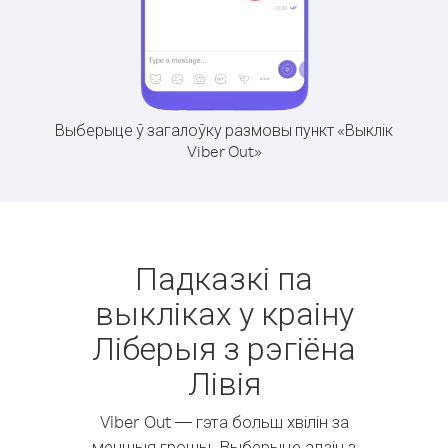
Выберыце ў загалоўку размовы пункт «Выклік
Viber Out»
Падказкі па
выкліках у краіну
Ліберыя з рэгіёна
Лівія
Viber Out — гэта больш хвілін за
меншыя грошы. Выберыце адзін з