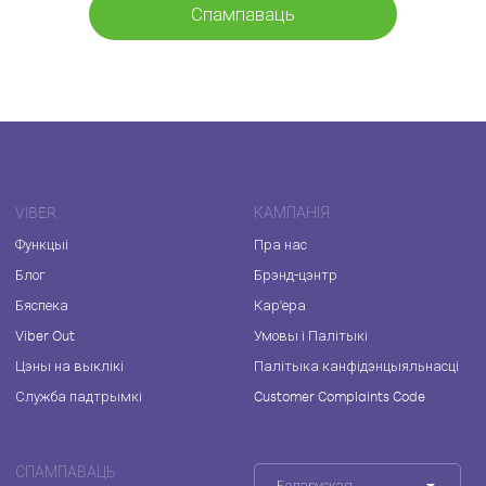
Спампаваць
VIBER
КАМПАНІЯ
Функцыі
Пра нас
Блог
Брэнд-цэнтр
Бяспека
Кар'ера
Viber Out
Умовы і Палітыкі
Цэны на выклікі
Палітыка канфідэнцыяльнасці
Служба падтрымкі
Customer Complaints Code
СПАМПАВАЦЬ
Беларуская