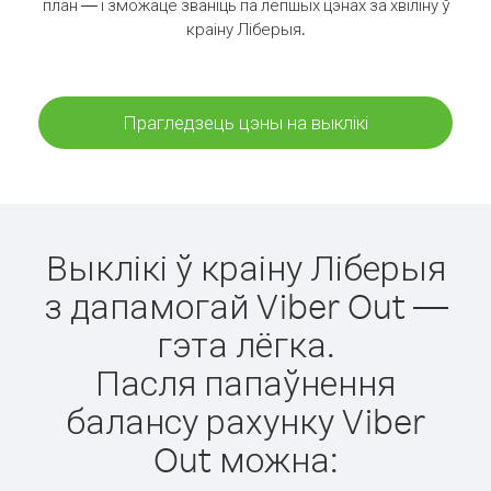
план — і зможаце званіць па лепшых цэнах за хвіліну ў
краіну Ліберыя.
Прагледзець цэны на выклікі
Выклікі ў краіну Ліберыя
з дапамогай Viber Out —
гэта лёгка.
Пасля папаўнення
балансу рахунку Viber
Out можна: