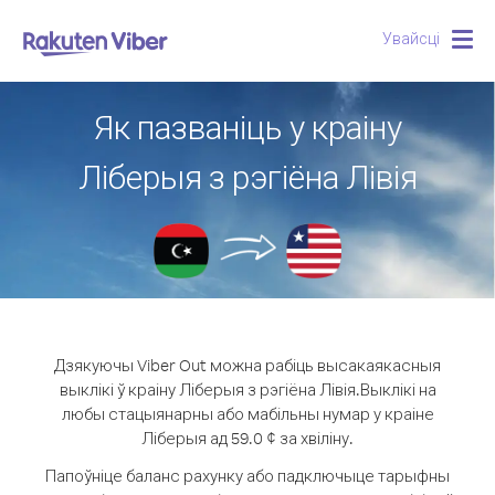
Увайсці
Togg
navig
Як пазваніць у краіну
Ліберыя з рэгіёна Лівія
Дзякуючы Viber Out можна рабіць высакаякасныя
выклікі ў краіну Ліберыя з рэгіёна Лівія.
Выклікі на
любы стацыянарны або мабільны нумар у краіне
Ліберыя ад 59.0 ¢ за хвіліну.
Папоўніце баланс рахунку або падключыце тарыфны