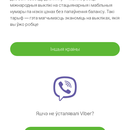
міжнародныя выклікі на стацыянарныя і мабільныя
нумары па нізкіх цэнах без папаўнення балансу. Такі
тарыф — гэта магчымасць эканоміць на выкліках, якія
вы ўжо робіце
Іншыя краіны
Яшчэ не ўсталявалі Viber?