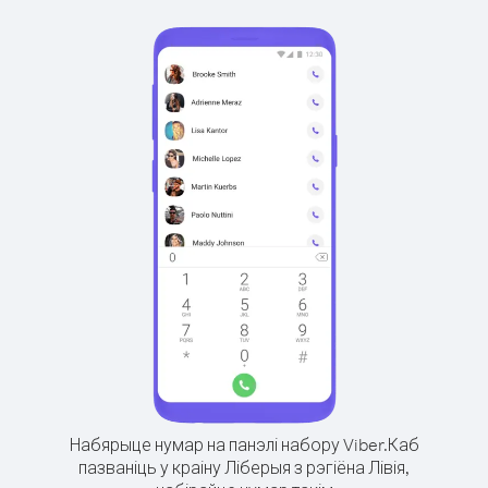
Набярыце нумар на панэлі набору Viber.
Каб
пазваніць у краіну Ліберыя з рэгіёна Лівія,