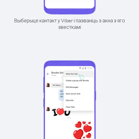
Выберыце кантакт у Viber і пазваніць з акна з яго
звесткамі