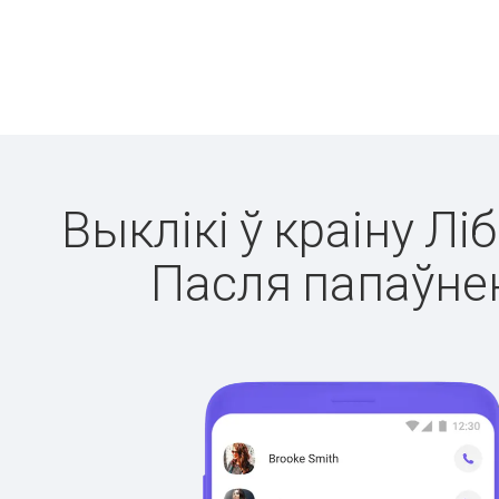
Выклікі ў краіну Лі
Пасля папаўнен