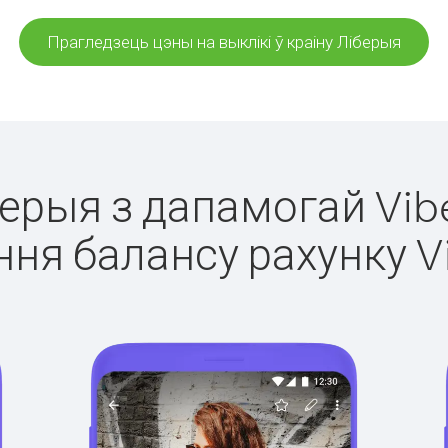
Прагледзець цэны на выклікі ў краіну Ліберыя
берыя з дапамогай Vib
ня балансу рахунку V