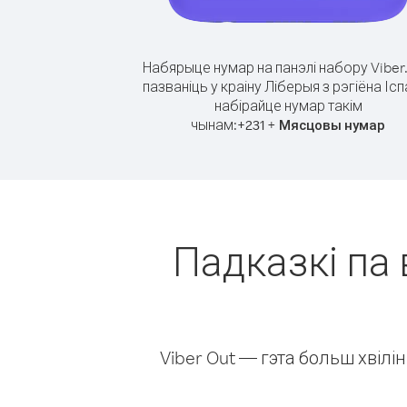
Набярыце нумар на панэлі набору Viber
пазваніць у краіну Ліберыя з рэгіёна Ісп
набірайце нумар такім
чынам:
+
+
231
Мясцовы нумар
Падказкі па 
Viber Out — гэта больш хвіл