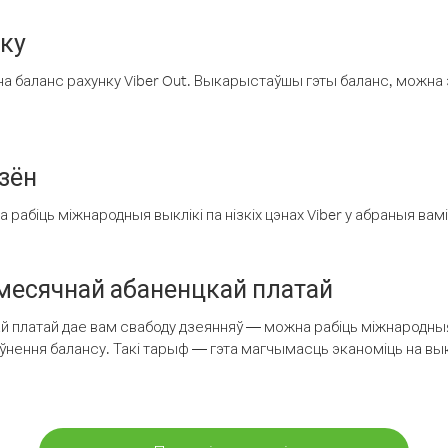
нку
а баланс рахунку Viber Out. Выкарыстаўшы гэты баланс, можна 
зён
рабіць міжнародныя выклікі па нізкіх цэнах Viber у абраныя вамі
есячнай абаненцкай платай
 платай дае вам свабоду дзеянняў — можна рабіць міжнародныя 
аўнення балансу. Такі тарыф — гэта магчымасць эканоміць на выкл