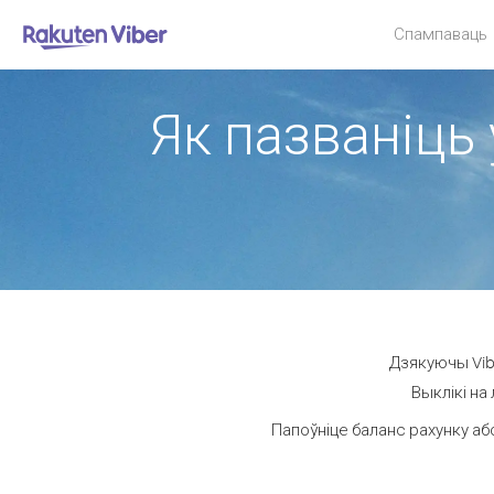
Спампаваць
Як пазваніць 
Дзякуючы Vibe
Выклікі на
Папоўніце баланс рахунку аб