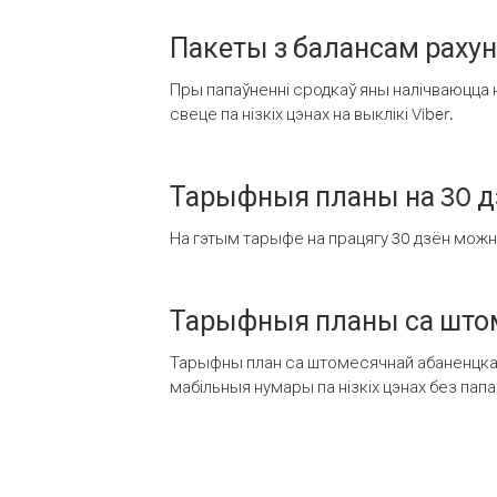
Пакеты з балансам раху
Пры папаўненні сродкаў яны налічваюцца н
свеце па нізкіх цэнах на выклікі Viber.
Тарыфныя планы на 30 д
На гэтым тарыфе на працягу 30 дзён можна 
Тарыфныя планы са штом
Тарыфны план са штомесячнай абаненцкай
мабільныя нумары па нізкіх цэнах без пап