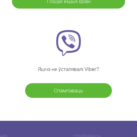
Пошук іншых краін
Яшчэ не ўсталявалі Viber?
Спампаваць
НІЯ
СПАМПАВАЦЬ