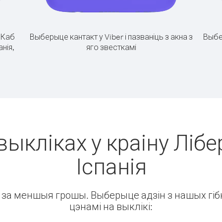
.
Каб
Выберыце кантакт у Viber і пазваніць з акна з
Выбе
анія,
яго звесткамі
выкліках у краіну Лібе
Іспанія
ін за меншыя грошы. Выберыце адзін з нашых гібк
цэнамі на выклікі: