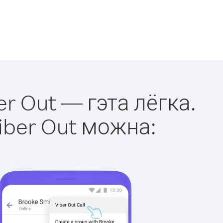
er Out — гэта лёгка.
iber Out можна: