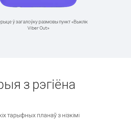
рыце ў загалоўку размовы пункт «Выклік
Viber Out»
рыя з рэгіёна
іх тарыфных планаў з нізкімі