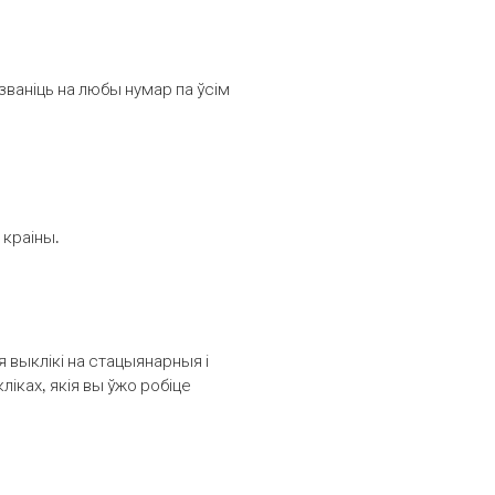
званіць на любы нумар па ўсім
 краіны.
выклікі на стацыянарныя і
іках, якія вы ўжо робіце