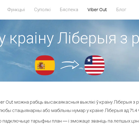
Функцыі
Суполкі
Бяспека
Viber Out
Блог
у краіну Ліберыя з р
r Out можна рабіць высакаякасныя выклікі ў краіну Ліберыя з рэ
 любы стацыянарны або мабільны нумар у краіне Ліберыя ад 71.4 ¢ 
о падключыце тарыфны план — і зможаце званіць па лепшых цэнах 