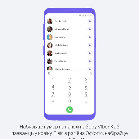
Набярыце нумар на панэлі набору Viber.
Каб
пазваніць у краіну Лівія з рэгіёна Эфіопія, набірайце