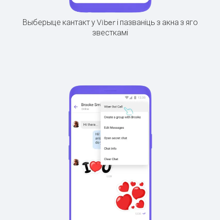
Выберыце кантакт у Viber і пазваніць з акна з яго
звесткамі