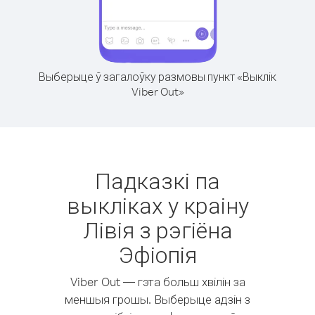
Выберыце ў загалоўку размовы пункт «Выклік
Viber Out»
Падказкі па
выкліках у краіну
Лівія з рэгіёна
Эфіопія
Viber Out — гэта больш хвілін за
меншыя грошы. Выберыце адзін з