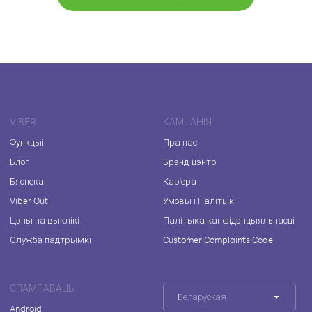
VIBER
КАМПАНІЯ
Функцыі
Пра нас
Блог
Брэнд-цэнтр
Бяспека
Кар'ера
Viber Out
Умовы і Палітыкі
Цэны на выклікі
Палітыка канфідэнцыяльнасці
Служба падтрымкі
Customer Complaints Code
СПАМПАВАЦЬ
Беларуская
Android