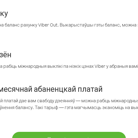
нку
а баланс рахунку Viber Out. Выкарыстаўшы гэты баланс, можна 
зён
рабіць міжнародныя выклікі па нізкіх цэнах Viber у абраныя вамі
есячнай абаненцкай платай
 платай дае вам свабоду дзеянняў — можна рабіць міжнародныя 
аўнення балансу. Такі тарыф — гэта магчымасць эканоміць на выкл