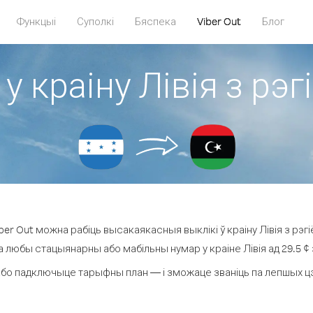
Функцыі
Суполкі
Бяспека
Viber Out
Блог
у краіну Лівія з рэ
er Out можна рабіць высакаякасныя выклікі ў краіну Лівія з рэгі
а любы стацыянарны або мабільны нумар у краіне Лівія ад 29.5 ¢ з
бо падключыце тарыфны план — і зможаце званіць па лепшых цэнах