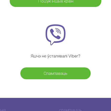
Пошук іншых краін
Яшчэ не ўсталявалі Viber?
Спампаваць
НІЯ
СПАМПАВАЦЬ