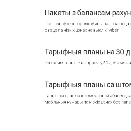
Пакеты з балансам раху
Пры папаўненні сродкаў яны налічваюцца н
свеце па нізкіх цэнах на выклікі Viber.
Тарыфныя планы на 30 д
На гэтым тарыфе на працягу 30 дзён можна 
Тарыфныя планы са штом
Тарыфны план са штомесячнай абаненцкай
мабільныя нумары па нізкіх цэнах без пап