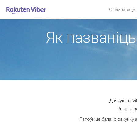
Спампаваць
Як пазваніць 
Дзякуючы Vib
Выклікі н
Папоўніце баланс рахунку а