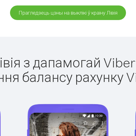
Прагледзець цэны на выклікі ў краіну Лівія
Лівія з дапамогай Viber
ня балансу рахунку V