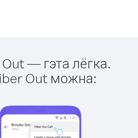
 Out — гэта лёгка.
iber Out можна: