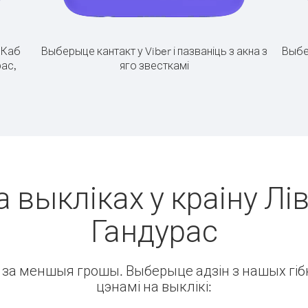
.
Каб
Выберыце кантакт у Viber і пазваніць з акна з
Выбе
рас,
яго звесткамі
 выкліках у краіну Лів
Гандурас
ін за меншыя грошы. Выберыце адзін з нашых гібк
цэнамі на выклікі: