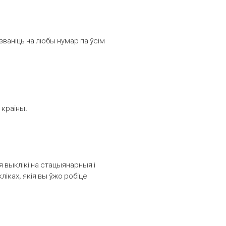
званіць на любы нумар па ўсім
 краіны.
выклікі на стацыянарныя і
іках, якія вы ўжо робіце