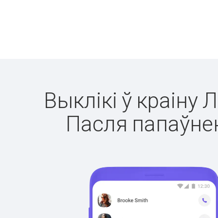
Выклікі ў краіну 
Пасля папаўнен