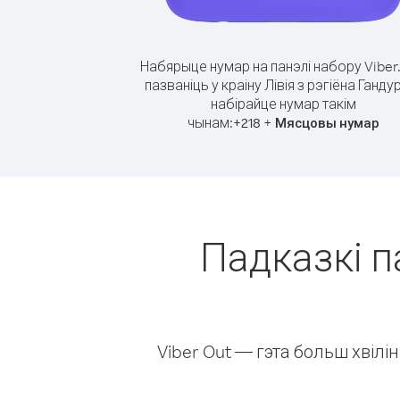
Набярыце нумар на панэлі набору Viber
пазваніць у краіну Лівія з рэгіёна Ганду
набірайце нумар такім
чынам:
+
+
218
Мясцовы нумар
Падказкі па
Viber Out — гэта больш хвіл