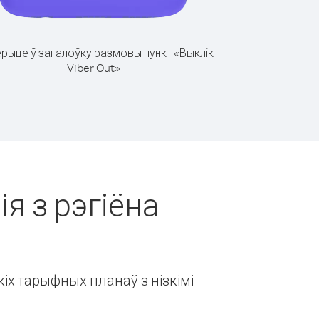
рыце ў загалоўку размовы пункт «Выклік
Viber Out»
ія з рэгіёна
іх тарыфных планаў з нізкімі