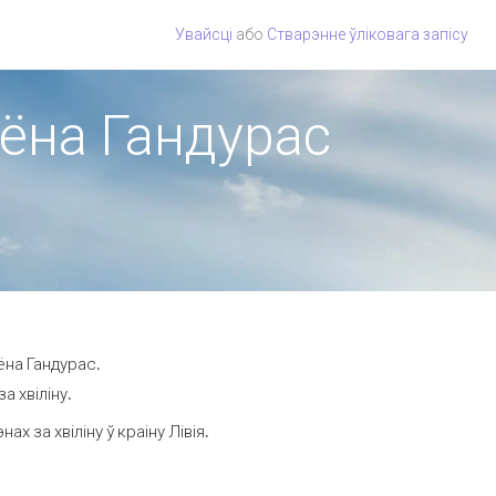
Увайсці
або
Стварэнне ўліковага запісу
гіёна Гандурас
ёна Гандурас.
а хвіліну.
 за хвіліну ў краіну Лівія.