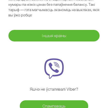
нумары па нізкіх цэнах без папаўнення балансу. Такі
тарыф — гэта магчымасць эканоміць на выкліках, якія
вы ўжо робіце
Іншыя краіны
Яшчэ не ўсталявалі Viber?
Спампаваць