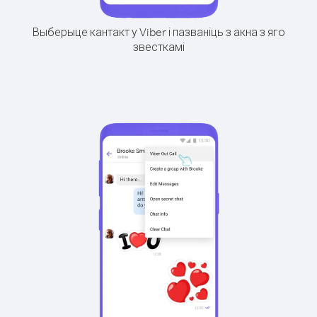
Выберыце кантакт у Viber і пазваніць з акна з яго
звесткамі