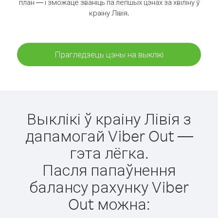
план — і зможаце званіць па лепшых цэнах за хвіліну ў
краіну Лівія.
Прагледзець цэны на выклікі
Выклікі ў краіну Лівія з
дапамогай Viber Out —
гэта лёгка.
Пасля папаўнення
балансу рахунку Viber
Out можна: