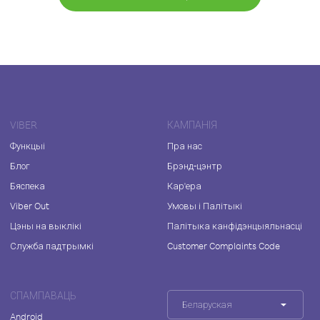
VIBER
КАМПАНІЯ
Функцыі
Пра нас
Блог
Брэнд-цэнтр
Бяспека
Кар'ера
Viber Out
Умовы і Палітыкі
Цэны на выклікі
Палітыка канфідэнцыяльнасці
Служба падтрымкі
Customer Complaints Code
СПАМПАВАЦЬ
Беларуская
Android