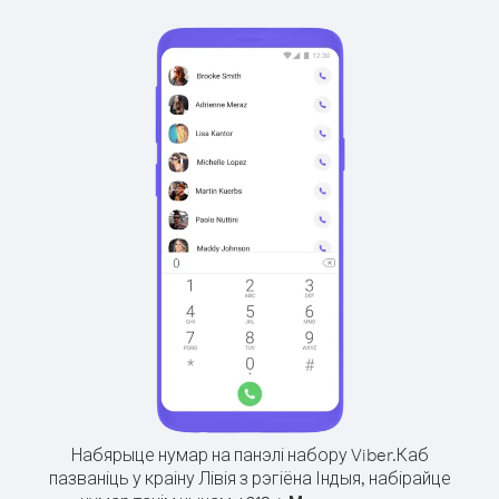
Набярыце нумар на панэлі набору Viber.
Каб
пазваніць у краіну Лівія з рэгіёна Індыя, набірайце