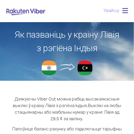
Увайсці
Togg
navig
Як пазваніць у краіну Лівія
з рэгіёна Індыя
Дзякуючы Viber Out можна рабіць высакаякасныя
выклікі ў краіну Лівія з рэгіёна Індыя.
Выклікі на любы
стацыянарны або мабільны нумар у краіне Лівія ад
29.5 ¢ за хвіліну.
Папоўніце баланс рахунку або падключыце тарыфны