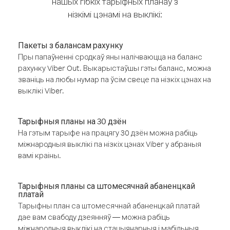
нашых гібкіх тарыфных планаў з
нізкімі цэнамі на выклікі:
Пакеты з балансам рахунку
Пры папаўненні сродкаў яны налічваюцца на баланс
рахунку Viber Out. Выкарыстаўшы гэты баланс, можна
званіць на любы нумар па ўсім свеце па нізкіх цэнах на
выклікі Viber.
Тарыфныя планы на 30 дзён
На гэтым тарыфе на працягу 30 дзён можна рабіць
міжнародныя выклікі па нізкіх цэнах Viber у абраныя
вамі краіны.
Тарыфныя планы са штомесячнай абаненцкай
платай
Тарыфны план са штомесячнай абаненцкай платай
дае вам свабоду дзеянняў — можна рабіць
міжнародныя выклікі на стацыянарныя і мабільныя