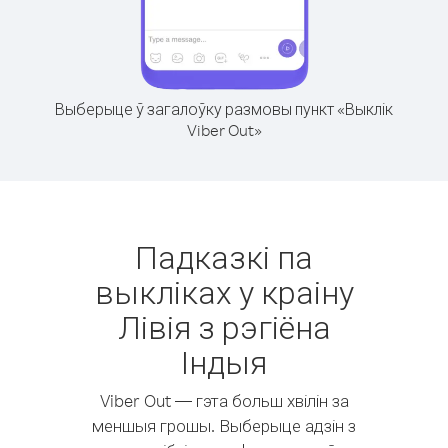
Выберыце ў загалоўку размовы пункт «Выклік
Viber Out»
Падказкі па
выкліках у краіну
Лівія з рэгіёна
Індыя
Viber Out — гэта больш хвілін за
меншыя грошы. Выберыце адзін з