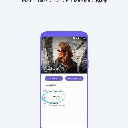
нумар такім чынам:
+
+
218
Мясцовы нумар