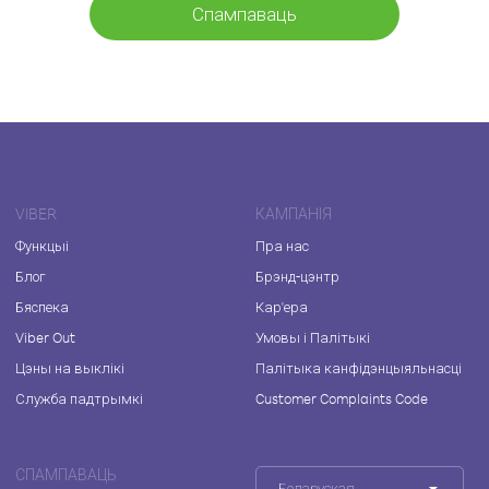
Спампаваць
VIBER
КАМПАНІЯ
Функцыі
Пра нас
Блог
Брэнд-цэнтр
Бяспека
Кар'ера
Viber Out
Умовы і Палітыкі
Цэны на выклікі
Палітыка канфідэнцыяльнасці
Служба падтрымкі
Customer Complaints Code
СПАМПАВАЦЬ
Беларуская