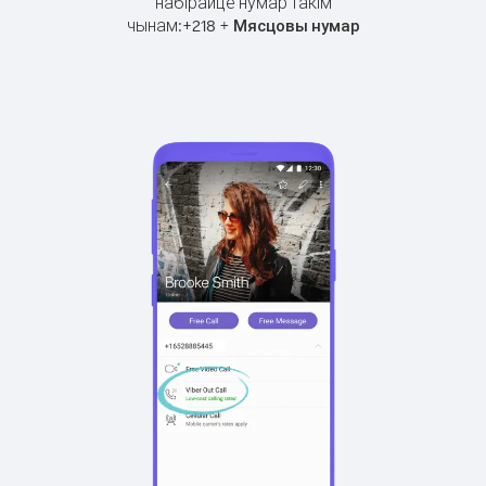
набірайце нумар такім
чынам:
+
+
218
Мясцовы нумар