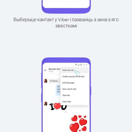
Выберыце кантакт у Viber і пазваніць з акна з яго
звесткамі