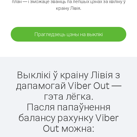
план — і зможаце званіць па лепшых цэнах за хвіліну ў
краіну Лівія.
Прагледзець цэны на выклікі
Выклікі ў краіну Лівія з
дапамогай Viber Out —
гэта лёгка.
Пасля папаўнення
балансу рахунку Viber
Out можна: