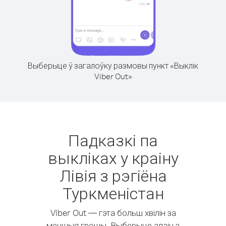
Выберыце ў загалоўку размовы пункт «Выклік
Viber Out»
Падказкі па
выкліках у краіну
Лівія з рэгіёна
Туркменістан
Viber Out — гэта больш хвілін за
меншыя грошы. Выберыце адзін з