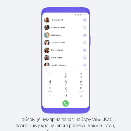
Набярыце нумар на панэлі набору Viber.
Каб
пазваніць у краіну Лівія з рэгіёна Туркменістан,