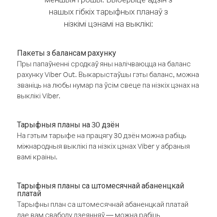
нашых гібкіх тарыфных планаў з
нізкімі цэнамі на выклікі:
Пакеты з балансам рахунку
Пры папаўненні сродкаў яны налічваюцца на баланс
рахунку Viber Out. Выкарыстаўшы гэты баланс, можна
званіць на любы нумар па ўсім свеце па нізкіх цэнах на
выклікі Viber.
Тарыфныя планы на 30 дзён
На гэтым тарыфе на працягу 30 дзён можна рабіць
міжнародныя выклікі па нізкіх цэнах Viber у абраныя
вамі краіны.
Тарыфныя планы са штомесячнай абаненцкай
платай
Тарыфны план са штомесячнай абаненцкай платай
дае вам свабоду дзеянняў — можна рабіць