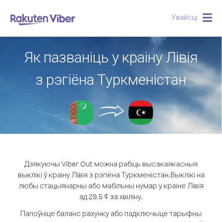
Увайсці
Togg
navig
Як пазваніць у краіну Лівія
з рэгіёна Туркменістан
Дзякуючы Viber Out можна рабіць высакаякасныя
выклікі ў краіну Лівія з рэгіёна Туркменістан.
Выклікі на
любы стацыянарны або мабільны нумар у краіне Лівія
ад 29.5 ¢ за хвіліну.
Папоўніце баланс рахунку або падключыце тарыфны