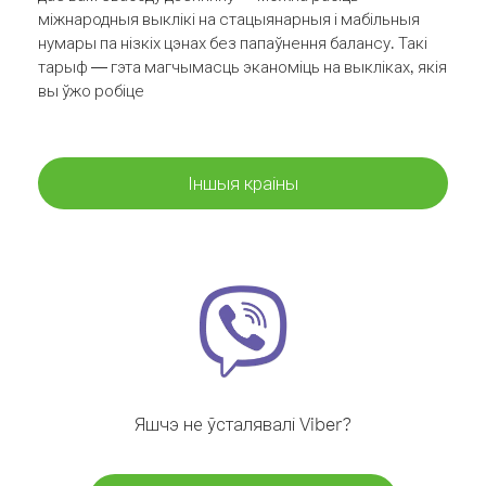
міжнародныя выклікі на стацыянарныя і мабільныя
нумары па нізкіх цэнах без папаўнення балансу. Такі
тарыф — гэта магчымасць эканоміць на выкліках, якія
вы ўжо робіце
Іншыя краіны
Яшчэ не ўсталявалі Viber?