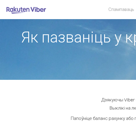
Спампаваць
Як пазваніць у к
Дзякуючы Viber 
Выклікі на л
Папоўніце баланс рахунку або 