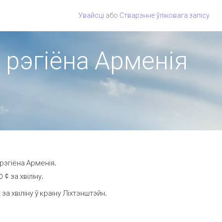
Увайсці
або
Стварэнне ўліковага запісу
з рэгіёна Арменія
рэгіёна Арменія.
¢ за хвіліну.
 хвіліну ў краіну Ліхтэнштэйн.