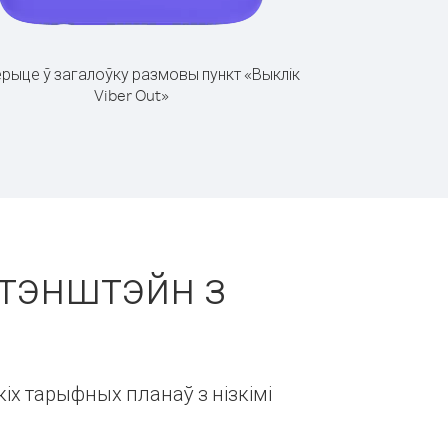
рыце ў загалоўку размовы пункт «Выклік
Viber Out»
хтэнштэйн з
іх тарыфных планаў з нізкімі