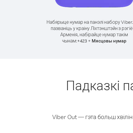
Набярыце нумар на панэлі набору Viber
пазваніць у краіну Ліхтэнштэйн з рэгі
Арменія, набірайце нумар такім
чынам:
+
+
423
Мясцовы нумар
Падказкі п
Viber Out — гэта больш хвіл