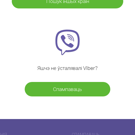
Пошук іншых краін
Яшчэ не ўсталявалі Viber?
Спампаваць
НІЯ
СПАМПАВАЦЬ