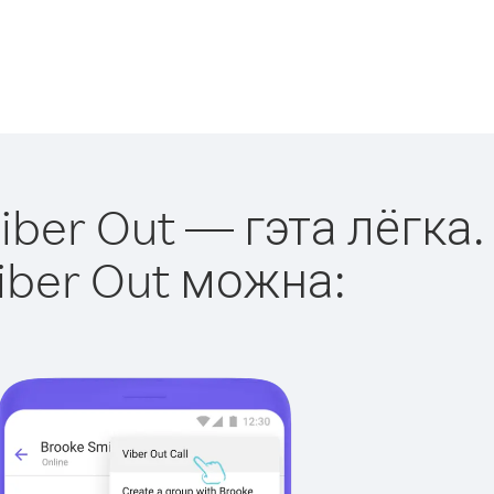
iber Out — гэта лёгка.
iber Out можна: