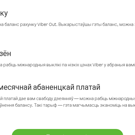
нку
а баланс рахунку Viber Out. Выкарыстаўшы гэты баланс, можна 
зён
рабіць міжнародныя выклікі па нізкіх цэнах Viber у абраныя вамі
есячнай абаненцкай платай
 платай дае вам свабоду дзеянняў — можна рабіць міжнародныя 
аўнення балансу. Такі тарыф — гэта магчымасць эканоміць на выкл