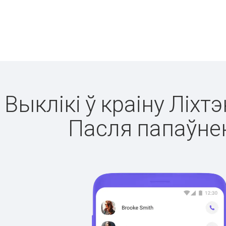
Выклікі ў краіну Ліхт
Пасля папаўнен