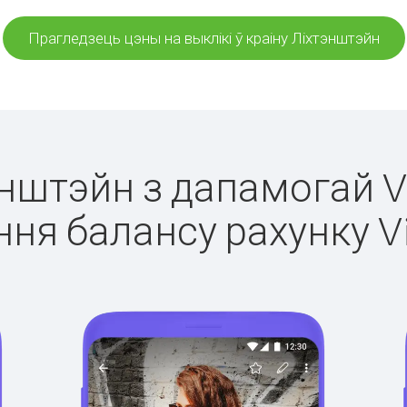
Прагледзець цэны на выклікі ў краіну Ліхтэнштэйн
энштэйн з дапамогай V
ня балансу рахунку V