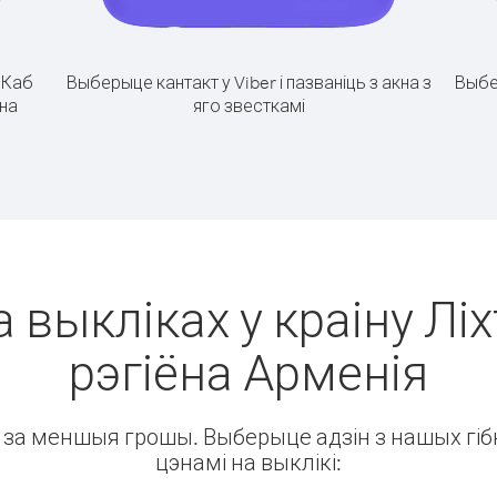
.
Каб
Выберыце кантакт у Viber і пазваніць з акна з
Выбе
ёна
яго звесткамі
а выкліках у краіну Лі
рэгіёна Арменія
ін за меншыя грошы. Выберыце адзін з нашых гібк
цэнамі на выклікі: