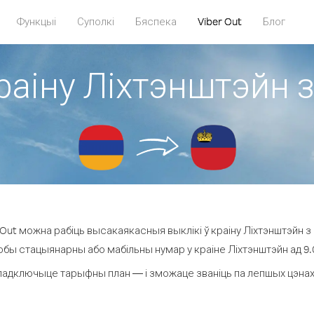
Функцыі
Суполкі
Бяспека
Viber Out
Блог
раіну Ліхтэнштэйн 
Out можна рабіць высакаякасныя выклікі ў краіну Ліхтэнштэйн з 
юбы стацыянарны або мабільны нумар у краіне Ліхтэнштэйн ад 9.0 
падключыце тарыфны план — і зможаце званіць па лепшых цэнах за