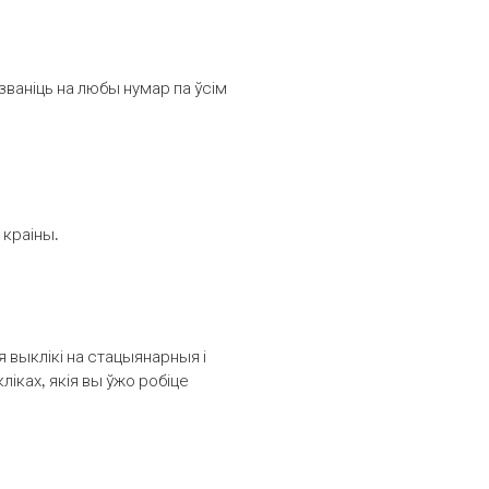
званіць на любы нумар па ўсім
 краіны.
выклікі на стацыянарныя і
іках, якія вы ўжо робіце