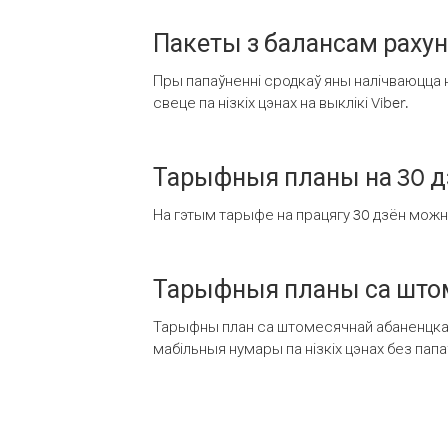
Пакеты з балансам раху
Пры папаўненні сродкаў яны налічваюцца н
свеце па нізкіх цэнах на выклікі Viber.
Тарыфныя планы на 30 д
На гэтым тарыфе на працягу 30 дзён можна 
Тарыфныя планы са штом
Тарыфны план са штомесячнай абаненцкай
мабільныя нумары па нізкіх цэнах без пап