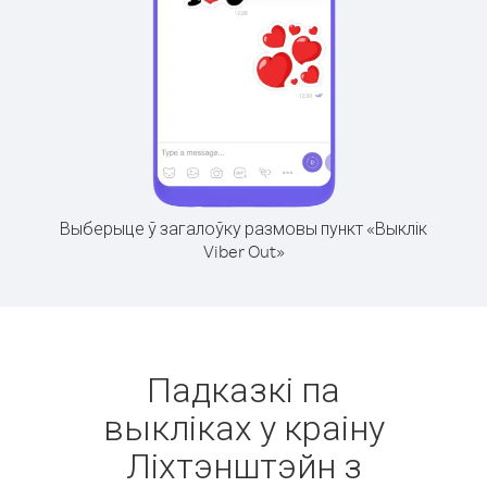
Выберыце ў загалоўку размовы пункт «Выклік
Viber Out»
Падказкі па
выкліках у краіну
Ліхтэнштэйн з