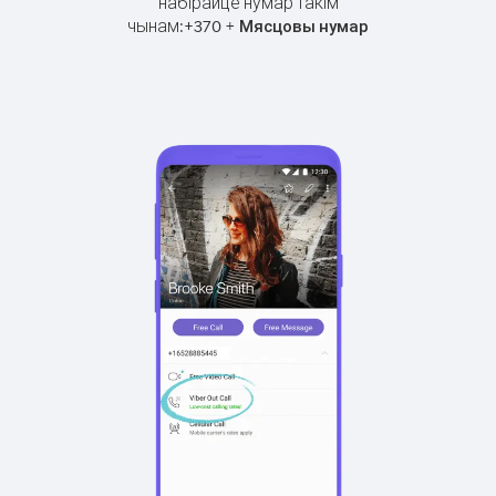
набірайце нумар такім
чынам:
+
+
370
Мясцовы нумар