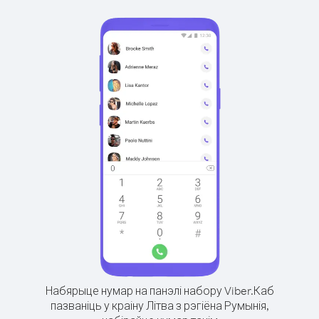
Набярыце нумар на панэлі набору Viber.
Каб
пазваніць у краіну Літва з рэгіёна Румынія,