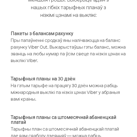
нашых гібкіх тарыфных планаў з
нізкімі цэнамі на выклікі:
Пакеты з балансам рахунку
Пры папаўненні сродкаў яны налічваюцца на баланс
рахунку Viber Out. Выкарыстаўшы гэты баланс, можна
званіць на любы нумар па ўсім свеце па нізкіх цэнах на
выклікі Viber.
Тарыфныя планы на 30 дзён
На гэтым тарыфе на працягу 30 дзён можна рабіць
міжнародныя выклікі па нізкіх цэнах Viber у абраныя
вамі краіны.
Тарыфныя планы са штомесячнай абаненцкай
платай
Тарыфны план са штомесячнай абаненцкай платай
дае вам свабоду дзеянняў — можна рабіць