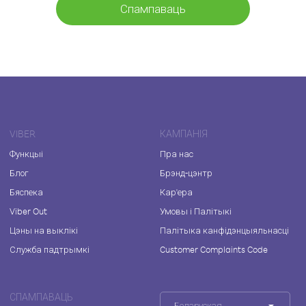
Спампаваць
VIBER
КАМПАНІЯ
Функцыі
Пра нас
Блог
Брэнд-цэнтр
Бяспека
Кар'ера
Viber Out
Умовы і Палітыкі
Цэны на выклікі
Палітыка канфідэнцыяльнасці
Служба падтрымкі
Customer Complaints Code
СПАМПАВАЦЬ
Беларуская