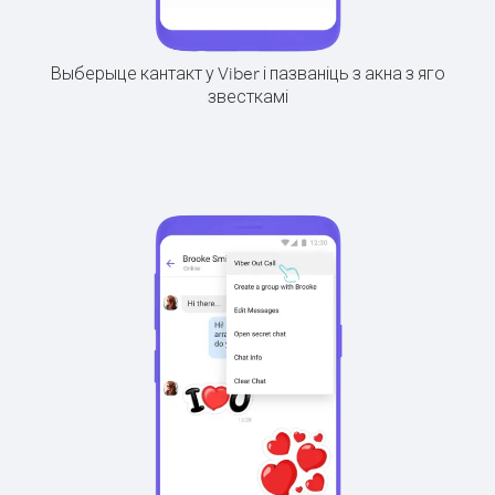
Выберыце кантакт у Viber і пазваніць з акна з яго
звесткамі