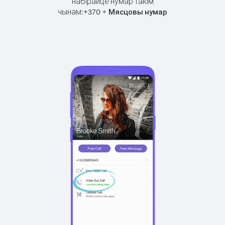
набірайце нумар такім
чынам:
+
+
370
Мясцовы нумар