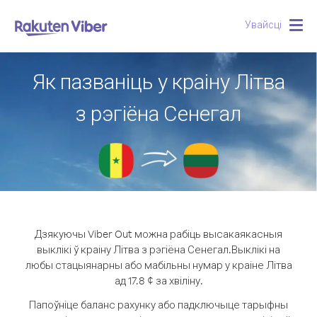
Увайсці
Togg
navig
Як пазваніць у краіну Літва
з рэгіёна Сенегал
Дзякуючы Viber Out можна рабіць высакаякасныя
выклікі ў краіну Літва з рэгіёна Сенегал.
Выклікі на
любы стацыянарны або мабільны нумар у краіне Літва
ад 17.8 ¢ за хвіліну.
Папоўніце баланс рахунку або падключыце тарыфны