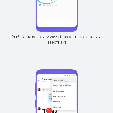
Выберыце кантакт у Viber і пазваніць з акна з яго
звесткамі