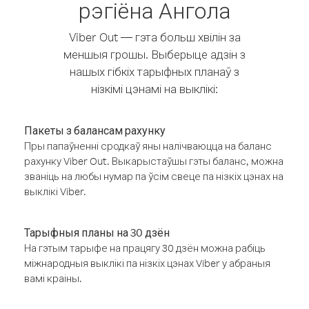
рэгіёна Ангола
Viber Out — гэта больш хвілін за
меншыя грошы. Выберыце адзін з
нашых гібкіх тарыфных планаў з
нізкімі цэнамі на выклікі:
Пакеты з балансам рахунку
Пры папаўненні сродкаў яны налічваюцца на баланс
рахунку Viber Out. Выкарыстаўшы гэты баланс, можна
званіць на любы нумар па ўсім свеце па нізкіх цэнах на
выклікі Viber.
Тарыфныя планы на 30 дзён
На гэтым тарыфе на працягу 30 дзён можна рабіць
міжнародныя выклікі па нізкіх цэнах Viber у абраныя
вамі краіны.