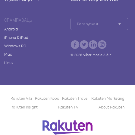
СПАМПАВАЦЬ
Беларуская
Android
iPhone & iPad
Windows PC
Mac
©
2026
Viber Media S.à r.l.
Linux
Rakuten Viki
Rakuten Kobo
Rakuten Travel
Rakuten Marketing
Rakuten Insight
Rakuten TV
About Rakuten