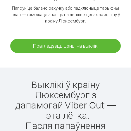
Папоўніце баланс рахунку або падключыце тарыфны
план — і зможаце званіць па лепшых цэнах за хвіліну ў
краіну Люксембург.
Прагледзець цэны на выклікі
Выклікі ў краіну
Люксембург з
дапамогай Viber Out —
гэта лёгка.
Пасля папаўнення