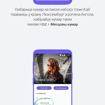
Набярыце нумар на панэлі набору Viber.
Каб
пазваніць у краіну Люксембург з рэгіёна Ангола,
набірайце нумар такім
чынам:
+
+
352
Мясцовы нумар