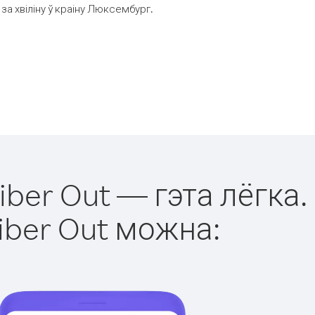
а хвіліну ў краіну Люксембург.
ber Out — гэта лёгка.
iber Out можна: