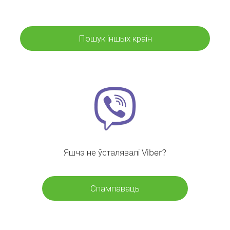
Пошук іншых краін
Яшчэ не ўсталявалі Viber?
Спампаваць