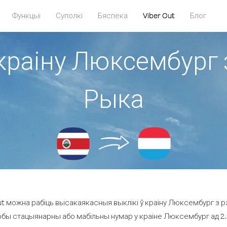
Функцыі
Суполкі
Бяспека
Viber Out
Блог
краіну Люксембург 
Рыка
t можна рабіць высакаякасныя выклікі ў краіну Люксембург з р
юбы стацыянарны або мабільны нумар у краіне Люксембург ад 2.3 