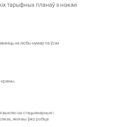
іх тарыфных планаў з нізкімі
званіць на любы нумар па ўсім
 краіны.
выклікі на стацыянарныя і
іках, якія вы ўжо робіце