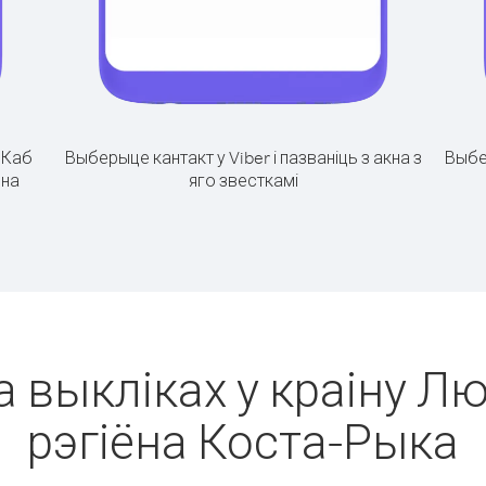
.
Каб
Выберыце кантакт у Viber і пазваніць з акна з
Выбе
ёна
яго звесткамі
а выкліках у краіну Л
рэгіёна Коста-Рыка