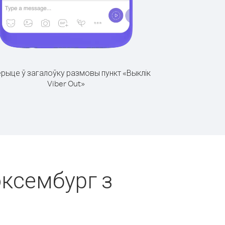
рыце ў загалоўку размовы пункт «Выклік
Viber Out»
юксембург з