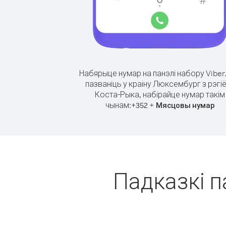
Набярыце нумар на панэлі набору Viber
пазваніць у краіну Люксембург з рэгі
Коста-Рыка, набірайце нумар такім
чынам:
+
+
352
Мясцовы нумар
Падказкі п