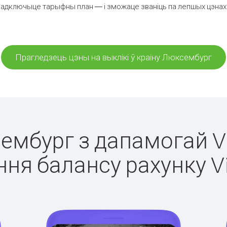
падключыце тарыфны план — і зможаце званіць па лепшых цэнах з
Прагледзець цэны на выклікі ў краіну Люксембург
сембург з дапамогай Vi
ня балансу рахунку V