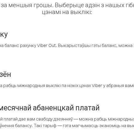
ін за меншыя грошы. Выберыце адзін з нашых гібк
цэнамі на выклікі:
нку
а баланс рахунку Viber Out. Выкарыстаўшы гэты баланс, можна 
зён
рабіць міжнародныя выклікі па нізкіх цэнах Viber у абраныя вамі
есячнай абаненцкай платай
 платай дае вам свабоду дзеянняў — можна рабіць міжнародныя 
аўнення балансу. Такі тарыф — гэта магчымасць эканоміць на выкл