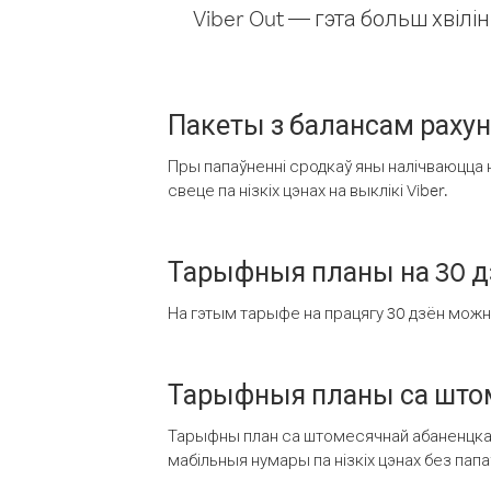
Viber Out — гэта больш хвіл
Пакеты з балансам раху
Пры папаўненні сродкаў яны налічваюцца н
свеце па нізкіх цэнах на выклікі Viber.
Тарыфныя планы на 30 д
На гэтым тарыфе на працягу 30 дзён можна 
Тарыфныя планы са штом
Тарыфны план са штомесячнай абаненцкай
мабільныя нумары па нізкіх цэнах без пап