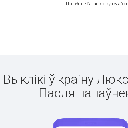
Папоўніце баланс рахунку або 
Выклікі ў краіну Люк
Пасля папаўнен