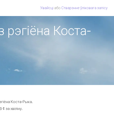
Увайсці
або
Стварэнне ўліковага запісу
з рэгіёна Коста-
эгіёна Коста-Рыка.
¢ за хвіліну.