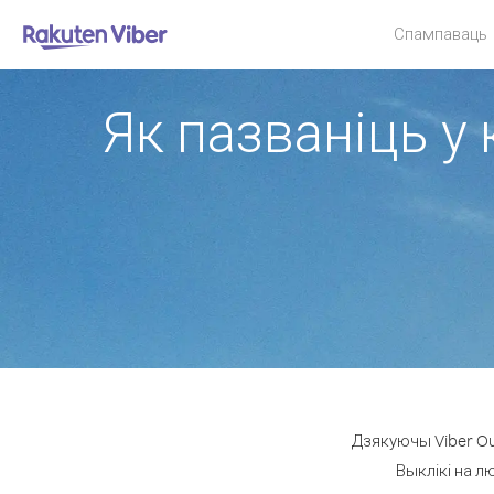
Спампаваць
Як пазваніць у 
Дзякуючы Viber Ou
Выклікі на л