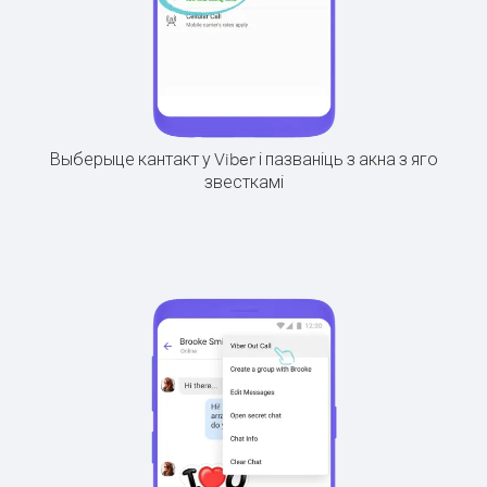
Выберыце кантакт у Viber і пазваніць з акна з яго
звесткамі