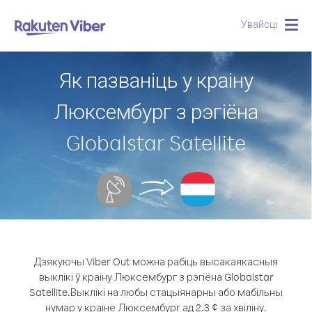
Увайсці
Togg
navig
Як пазваніць у краіну
Люксембург з рэгіёна
Globalstar Satellite
Дзякуючы Viber Out можна рабіць высакаякасныя
выклікі ў краіну Люксембург з рэгіёна Globalstar
Satellite.
Выклікі на любы стацыянарны або мабільны
нумар у краіне Люксембург ад 2.3 ¢ за хвіліну.