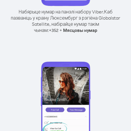
Набярыце нумар на панэлі набору Viber.
Каб
пазваніць у краіну Люксембург з рэгіёна Globalstar
Satellite, набірайце нумар такім
чынам:
+
+
352
Мясцовы нумар