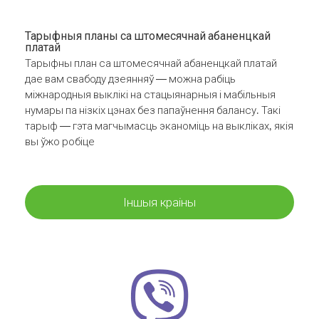
Тарыфныя планы са штомесячнай абаненцкай
платай
Тарыфны план са штомесячнай абаненцкай платай
дае вам свабоду дзеянняў — можна рабіць
міжнародныя выклікі на стацыянарныя і мабільныя
нумары па нізкіх цэнах без папаўнення балансу. Такі
тарыф — гэта магчымасць эканоміць на выкліках, якія
вы ўжо робіце
Іншыя краіны