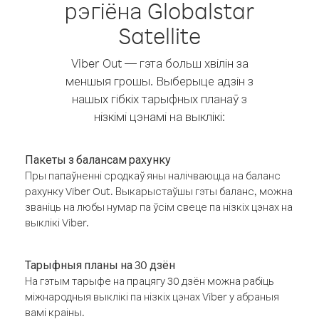
рэгіёна Globalstar
Satellite
Viber Out — гэта больш хвілін за
меншыя грошы. Выберыце адзін з
нашых гібкіх тарыфных планаў з
нізкімі цэнамі на выклікі:
Пакеты з балансам рахунку
Пры папаўненні сродкаў яны налічваюцца на баланс
рахунку Viber Out. Выкарыстаўшы гэты баланс, можна
званіць на любы нумар па ўсім свеце па нізкіх цэнах на
выклікі Viber.
Тарыфныя планы на 30 дзён
На гэтым тарыфе на працягу 30 дзён можна рабіць
міжнародныя выклікі па нізкіх цэнах Viber у абраныя
вамі краіны.