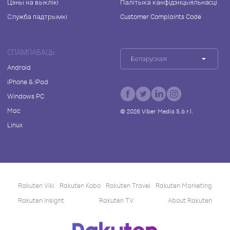
Цэны на выклікі
Палітыка канфідэнцыяльнасці
Служба падтрымкі
Customer Complaints Code
СПАМПАВАЦЬ
Беларуская
Android
iPhone & iPad
Windows PC
Mac
©
2026
Viber Media S.à r.l.
Linux
Rakuten Viki
Rakuten Kobo
Rakuten Travel
Rakuten Marketing
Rakuten Insight
Rakuten TV
About Rakuten