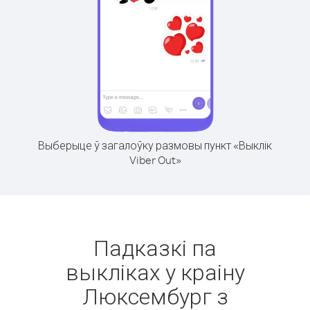
Выберыце ў загалоўку размовы пункт «Выклік
Viber Out»
Падказкі па
выкліках у краіну
Люксембург з