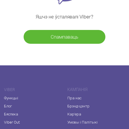
Яшчэ не ўсталявалі Viber?
Спампаваць
VIBER
КАМПАНІЯ
Функцыі
Пра нас
Блог
Брэнд-цэнтр
Бяспека
Кар'ера
Viber Out
Умовы і Палітыкі