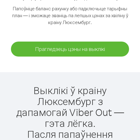
Папоўніце баланс рахунку або падключыце тарыфны
план — і зможаце званіць па лепшых цэнах за хвіліну ў
краіну Люксембург.
Прагледзець цэны на выклікі
Выклікі ў краіну
Люксембург з
дапамогай Viber Out —
гэта лёгка.
Пасля папаўнення