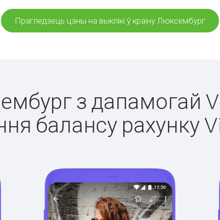
Прагледзець цэны на выклікі ў краіну Люксембург
сембург з дапамогай Vi
ня балансу рахунку V