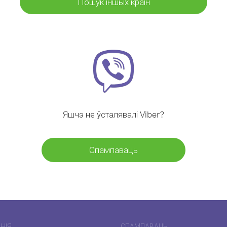
Пошук іншых краін
Яшчэ не ўсталявалі Viber?
Спампаваць
НІЯ
СПАМПАВАЦЬ