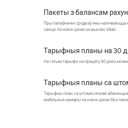
Пакеты з балансам раху
Пры папаўненні сродкаў яны налічваюцца н
свеце па нізкіх цэнах на выклікі Viber.
Тарыфныя планы на 30 д
На гэтым тарыфе на працягу 30 дзён можна 
Тарыфныя планы са штом
Тарыфны план са штомесячнай абаненцкай
мабільныя нумары па нізкіх цэнах без пап