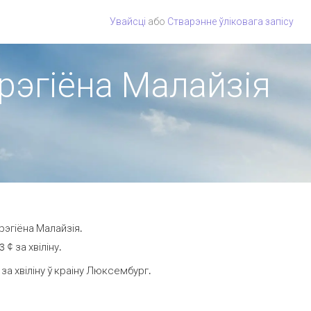
Увайсці
або
Стварэнне ўліковага запісу
 рэгіёна Малайзія
рэгіёна Малайзія.
¢ за хвіліну.
а хвіліну ў краіну Люксембург.