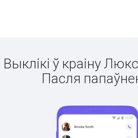
Выклікі ў краіну Люк
Пасля папаўнен