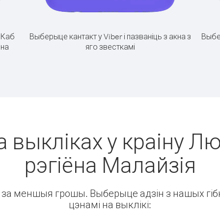
.
Каб
Выберыце кантакт у Viber і пазваніць з акна з
Выбе
ёна
яго звесткамі
а выкліках у краіну Л
рэгіёна Малайзія
ін за меншыя грошы. Выберыце адзін з нашых гібк
цэнамі на выклікі: