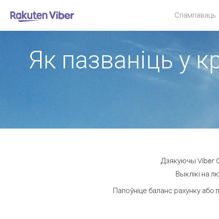
Спампаваць
Як пазваніць у к
Дзякуючы Viber O
Выклікі на л
Папоўніце баланс рахунку або 