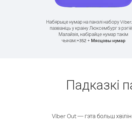
Набярыце нумар на панэлі набору Viber
пазваніць у краіну Люксембург з рэгі
Малайзія, набірайце нумар такім
чынам:
+
+
352
Мясцовы нумар
Падказкі п
Viber Out — гэта больш хвіл