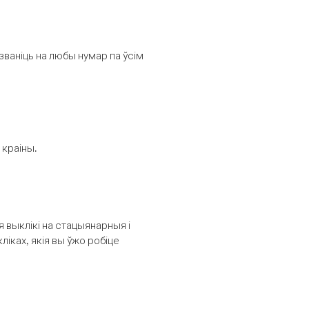
званіць на любы нумар па ўсім
 краіны.
выклікі на стацыянарныя і
іках, якія вы ўжо робіце