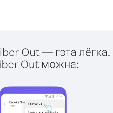
ber Out — гэта лёгка.
iber Out можна: