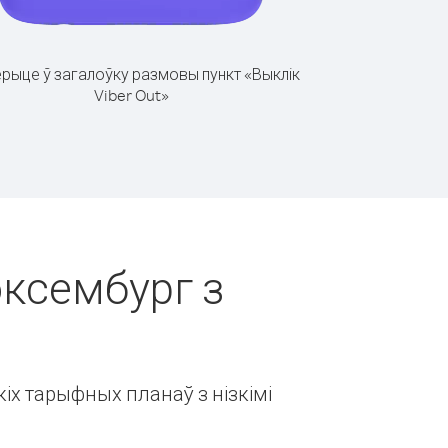
рыце ў загалоўку размовы пункт «Выклік
Viber Out»
юксембург з
іх тарыфных планаў з нізкімі