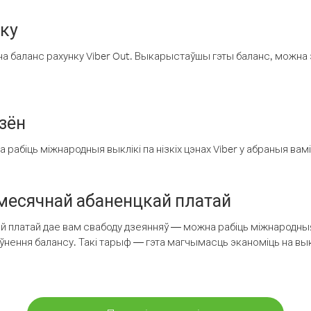
нку
а баланс рахунку Viber Out. Выкарыстаўшы гэты баланс, можна 
зён
рабіць міжнародныя выклікі па нізкіх цэнах Viber у абраныя вамі
есячнай абаненцкай платай
 платай дае вам свабоду дзеянняў — можна рабіць міжнародныя 
аўнення балансу. Такі тарыф — гэта магчымасць эканоміць на выкл