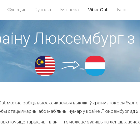
Функцыі
Суполкі
Бяспека
Viber Out
Блог
раіну Люксембург з
ut можна рабіць высакаякасныя выклікі ў краіну Люксембург з 
юбы стацыянарны або мабільны нумар у краіне Люксембург ад 2.3 
падключыце тарыфны план — і зможаце званіць па лепшых цэнах з