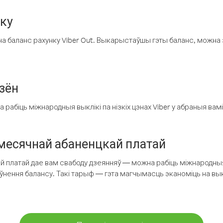
нку
а баланс рахунку Viber Out. Выкарыстаўшы гэты баланс, можна 
зён
рабіць міжнародныя выклікі па нізкіх цэнах Viber у абраныя вамі
есячнай абаненцкай платай
 платай дае вам свабоду дзеянняў — можна рабіць міжнародныя 
аўнення балансу. Такі тарыф — гэта магчымасць эканоміць на выкл