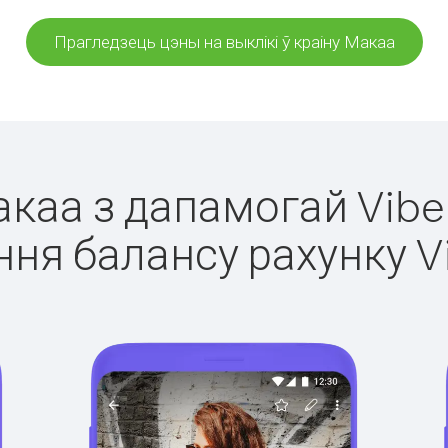
Прагледзець цэны на выклікі ў краіну Макаа
акаа з дапамогай Vibe
ня балансу рахунку V