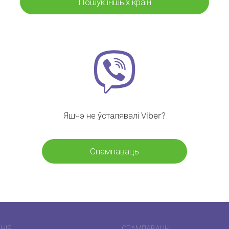
Пошук іншых краін
Яшчэ не ўсталявалі Viber?
Спампаваць
НІЯ
СПАМПАВАЦЬ