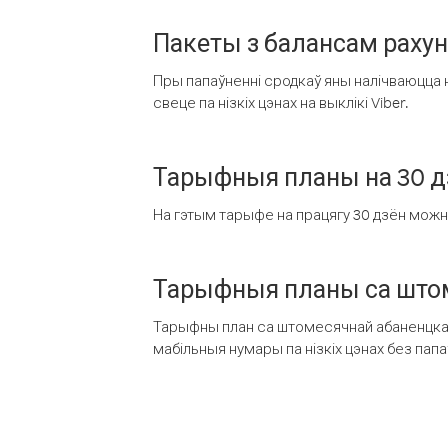
Пакеты з балансам раху
Пры папаўненні сродкаў яны налічваюцца н
свеце па нізкіх цэнах на выклікі Viber.
Тарыфныя планы на 30 д
На гэтым тарыфе на працягу 30 дзён можна 
Тарыфныя планы са штом
Тарыфны план са штомесячнай абаненцкай
мабільныя нумары па нізкіх цэнах без пап