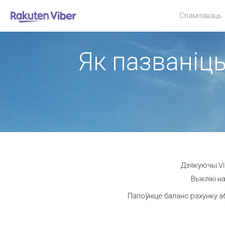
Спампаваць
Як пазваніць
Дзякуючы Vib
Выклікі н
Папоўніце баланс рахунку а