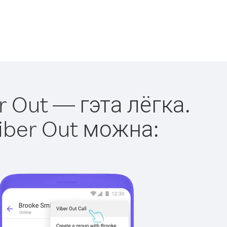
r Out — гэта лёгка.
iber Out можна: