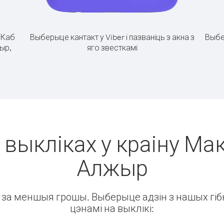
.
Каб
Выберыце кантакт у Viber і пазваніць з акна з
Выбе
жыр,
яго звесткамі
 выкліках у краіну Мак
Алжыр
ін за меншыя грошы. Выберыце адзін з нашых гібк
цэнамі на выклікі: