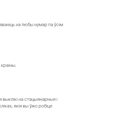
званіць на любы нумар па ўсім
 краіны.
выклікі на стацыянарныя і
іках, якія вы ўжо робіце