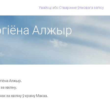
Увайсці
або
Стварэнне ўліковага запісу
рэгіёна Алжыр
эгіёна Алжыр.
а хвіліну.
 за хвіліну ў краіну Макаа.