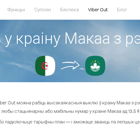
Функцыі
Суполкі
Бяспека
Viber Out
Блог
 у краіну Макаа з 
er Out можна рабіць высакаякасныя выклікі ў краіну Макаа з р
а любы стацыянарны або мабільны нумар у краіне Макаа ад 13.5 ¢ з
бо падключыце тарыфны план — і зможаце званіць па лепшых цэнах