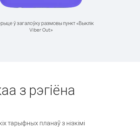
рыце ў загалоўку размовы пункт «Выклік
Viber Out»
аа з рэгіёна
іх тарыфных планаў з нізкімі