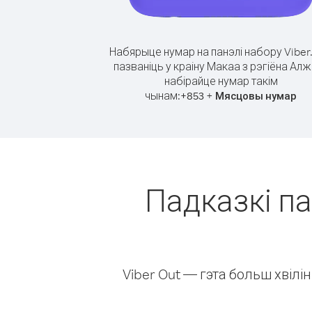
Набярыце нумар на панэлі набору Viber
пазваніць у краіну Макаа з рэгіёна Ал
набірайце нумар такім
чынам:
+
+
853
Мясцовы нумар
Падказкі па
Viber Out — гэта больш хвіл