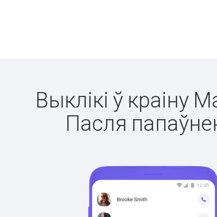
Выклікі ў краіну М
Пасля папаўнен