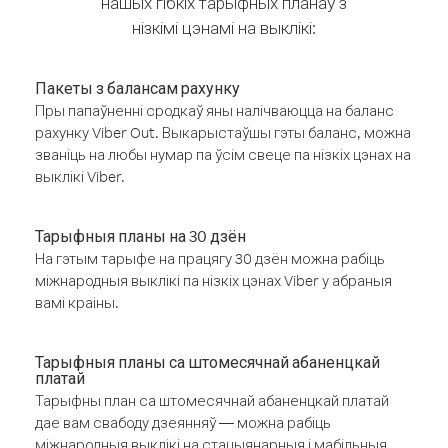
нашых гібкіх тарыфных планаў з
нізкімі цэнамі на выклікі:
Пакеты з балансам рахунку
Пры папаўненні сродкаў яны налічваюцца на баланс
рахунку Viber Out. Выкарыстаўшы гэты баланс, можна
званіць на любы нумар па ўсім свеце па нізкіх цэнах на
выклікі Viber.
Тарыфныя планы на 30 дзён
На гэтым тарыфе на працягу 30 дзён можна рабіць
міжнародныя выклікі па нізкіх цэнах Viber у абраныя
вамі краіны.
Тарыфныя планы са штомесячнай абаненцкай
платай
Тарыфны план са штомесячнай абаненцкай платай
дае вам свабоду дзеянняў — можна рабіць
міжнародныя выклікі на стацыянарныя і мабільныя