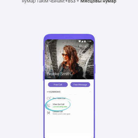
нумар такім чынам:
+
+
853
Мясцовы нумар