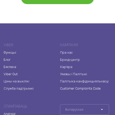
VIBER
КАМПАНІЯ
Функцыі
Пра нас
Блог
Брэнд-цэнтр
Бяспека
Кар'ера
Viber Out
Умовы і Палітыкі
Цэны на выклікі
Палітыка канфідэнцыяльнасці
Служба падтрымкі
Customer Complaints Code
СПАМПАВАЦЬ
Беларуская
Android