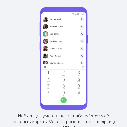
Набярыце нумар на панэлі набору Viber.
Каб
пазваніць у краіну Макаа з рэгіёна Ліван, набірайце