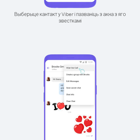
Выберыце кантакт у Viber і пазваніць з акна з яго
звесткамі