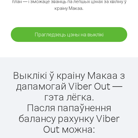
план — і зможаце званіць па лепшых цэнах за хвіліну ў
краіну Макаа.
Прагледзець цэны на выклікі
Выклікі ў краіну Макаа з
дапамогай Viber Out —
гэта лёгка.
Пасля папаўнення
балансу рахунку Viber
Out можна: