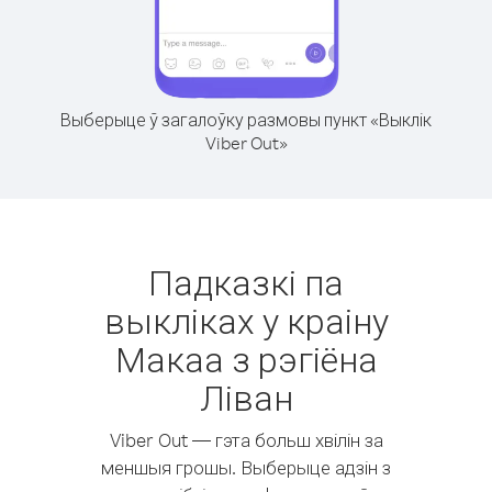
Выберыце ў загалоўку размовы пункт «Выклік
Viber Out»
Падказкі па
выкліках у краіну
Макаа з рэгіёна
Ліван
Viber Out — гэта больш хвілін за
меншыя грошы. Выберыце адзін з