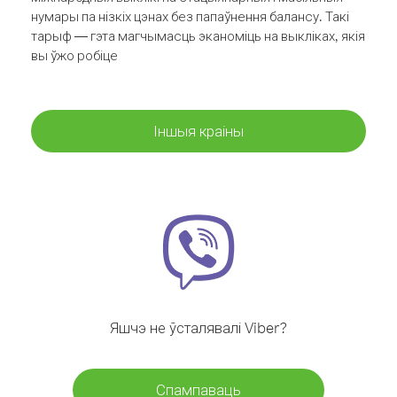
нумары па нізкіх цэнах без папаўнення балансу. Такі
тарыф — гэта магчымасць эканоміць на выкліках, якія
вы ўжо робіце
Іншыя краіны
Яшчэ не ўсталявалі Viber?
Спампаваць