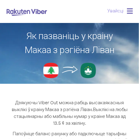
Увайсці
Togg
navig
Як пазваніць у краіну
Макаа з рэгіёна Ліван
Дзякуючы Viber Out можна рабіць высакаякасныя
выклікі ў краіну Макаа з рэгіёна Ліван.
Выклікі на любы
стацыянарны або мабільны нумар у краіне Макаа ад
13.5 ¢ за хвіліну.
Папоўніце баланс рахунку або падключыце тарыфны