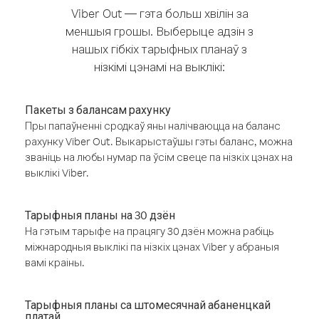
Viber Out — гэта больш хвілін за
меншыя грошы. Выберыце адзін з
нашых гібкіх тарыфных планаў з
нізкімі цэнамі на выклікі:
Пакеты з балансам рахунку
Пры папаўненні сродкаў яны налічваюцца на баланс
рахунку Viber Out. Выкарыстаўшы гэты баланс, можна
званіць на любы нумар па ўсім свеце па нізкіх цэнах на
выклікі Viber.
Тарыфныя планы на 30 дзён
На гэтым тарыфе на працягу 30 дзён можна рабіць
міжнародныя выклікі па нізкіх цэнах Viber у абраныя
вамі краіны.
Тарыфныя планы са штомесячнай абаненцкай
платай