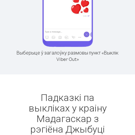
Выберыце ў загалоўку размовы пункт «Выклік
Viber Out»
Падказкі па
выкліках у краіну
Мадагаскар з
рэгіёна Джыбуці