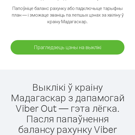
Папоўніце баланс рахунку або падключыце тарыфны
план — і зможаце званіць па лепшых цэнах за хвіліну ў
краіну Мадагаскар.
Прагледзець цэны на выклікі
Выклікі ў краіну
Мадагаскар з дапамогай
Viber Out — гэта лёгка.
Пасля папаўнення
балансу рахунку Viber