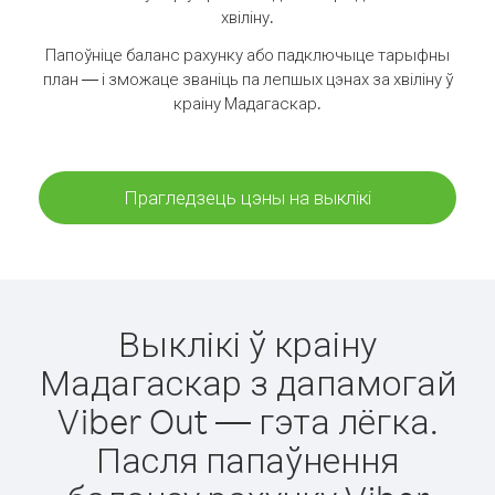
хвіліну.
Папоўніце баланс рахунку або падключыце тарыфны
план — і зможаце званіць па лепшых цэнах за хвіліну ў
краіну Мадагаскар.
Прагледзець цэны на выклікі
Выклікі ў краіну
Мадагаскар з дапамогай
Viber Out — гэта лёгка.
Пасля папаўнення