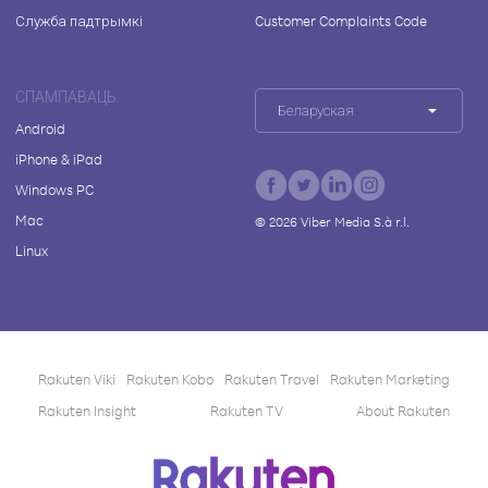
Служба падтрымкі
Customer Complaints Code
СПАМПАВАЦЬ
Беларуская
Android
iPhone & iPad
Windows PC
Mac
©
2026
Viber Media S.à r.l.
Linux
Rakuten Viki
Rakuten Kobo
Rakuten Travel
Rakuten Marketing
Rakuten Insight
Rakuten TV
About Rakuten