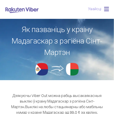
Увайсці
Togg
navig
Як пазваніць у краіну
Мадагаскар з рэгіёна Сінт-
Мартэн
Дзякуючы Viber Out можна рабіць высакаякасныя
выклікі ў краіну Мадагаскар з рэгіёна Сінт-
Мартэн.
Выклікі на любы стацыянарны або мабільны
нумар у краіне Мадагаскар ад 99.0 ¢ за хвіліну.