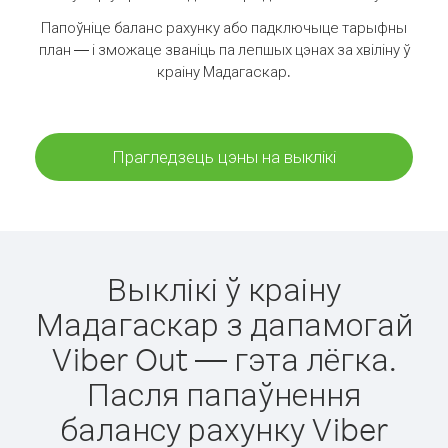
Папоўніце баланс рахунку або падключыце тарыфны
план — і зможаце званіць па лепшых цэнах за хвіліну ў
краіну Мадагаскар.
Прагледзець цэны на выклікі
Выклікі ў краіну
Мадагаскар з дапамогай
Viber Out — гэта лёгка.
Пасля папаўнення
балансу рахунку Viber