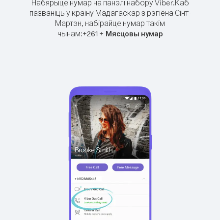
Набярыце нумар на панэлі набору Viber.
Каб
пазваніць у краіну Мадагаскар з рэгіёна Сінт-
Мартэн, набірайце нумар такім
чынам:
+
+
261
Мясцовы нумар