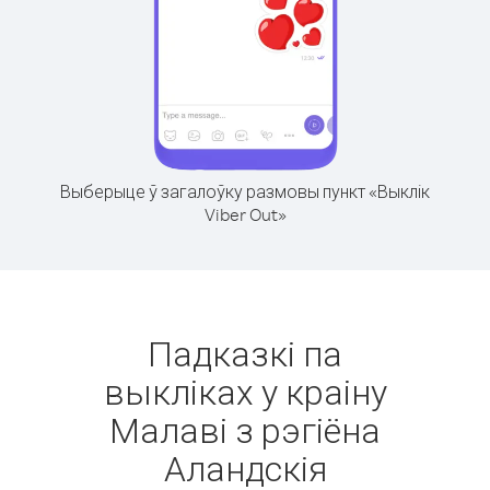
Выберыце ў загалоўку размовы пункт «Выклік
Viber Out»
Падказкі па
выкліках у краіну
Малаві з рэгіёна
Аландскія