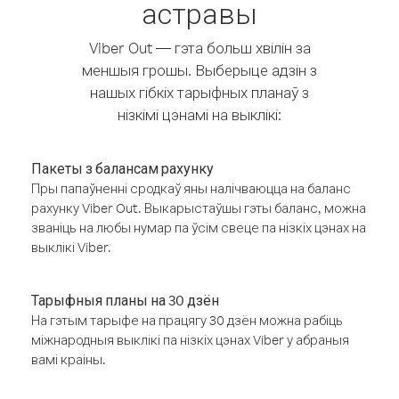
астравы
Viber Out — гэта больш хвілін за
меншыя грошы. Выберыце адзін з
нашых гібкіх тарыфных планаў з
нізкімі цэнамі на выклікі:
Пакеты з балансам рахунку
Пры папаўненні сродкаў яны налічваюцца на баланс
рахунку Viber Out. Выкарыстаўшы гэты баланс, можна
званіць на любы нумар па ўсім свеце па нізкіх цэнах на
выклікі Viber.
Тарыфныя планы на 30 дзён
На гэтым тарыфе на працягу 30 дзён можна рабіць
міжнародныя выклікі па нізкіх цэнах Viber у абраныя
вамі краіны.