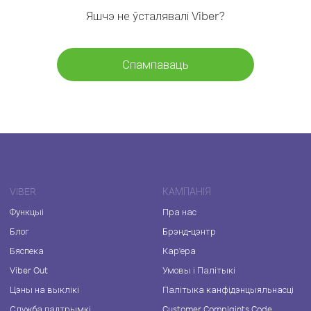
Яшчэ не ўсталявалі Viber?
Спампаваць
VIBER
КАМПАНІЯ
Функцыі
Пра нас
Блог
Брэнд-цэнтр
Бяспека
Кар'ера
Viber Out
Умовы і Палітыкі
Цэны на выклікі
Палітыка канфідэнцыяльнасці
Служба падтрымкі
Customer Complaints Code