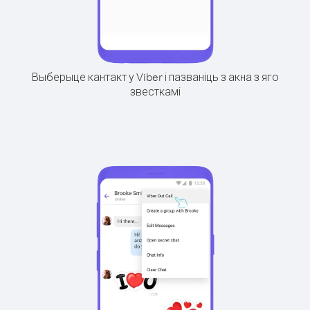
Выберыце кантакт у Viber і пазваніць з акна з яго
звесткамі