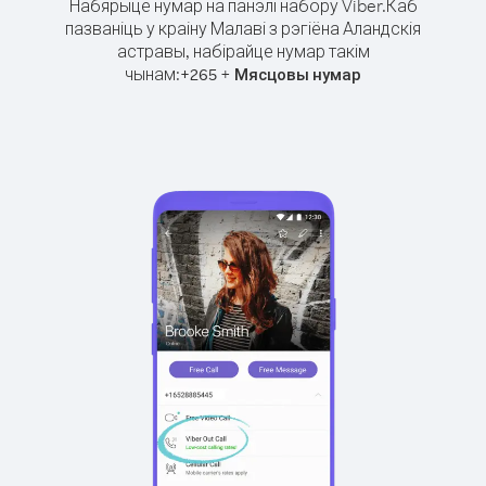
Набярыце нумар на панэлі набору Viber.
Каб
пазваніць у краіну Малаві з рэгіёна Аландскія
астравы, набірайце нумар такім
чынам:
+
+
265
Мясцовы нумар