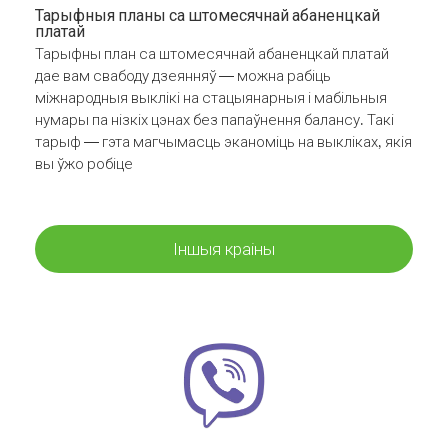
Тарыфныя планы са штомесячнай абаненцкай
платай
Тарыфны план са штомесячнай абаненцкай платай
дае вам свабоду дзеянняў — можна рабіць
міжнародныя выклікі на стацыянарныя і мабільныя
нумары па нізкіх цэнах без папаўнення балансу. Такі
тарыф — гэта магчымасць эканоміць на выкліках, якія
вы ўжо робіце
Іншыя краіны