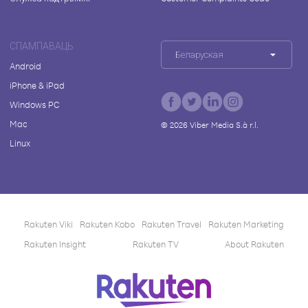
СПАМПАВАЦЬ
Беларуская
Android
iPhone & iPad
Windows PC
Mac
©
2026
Viber Media S.à r.l.
Linux
Rakuten Viki
Rakuten Kobo
Rakuten Travel
Rakuten Marketing
Rakuten Insight
Rakuten TV
About Rakuten