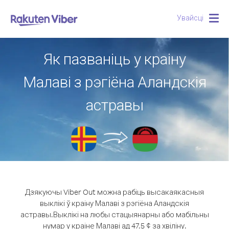
Увайсці
Togg
navig
Як пазваніць у краіну
Малаві з рэгіёна Аландскія
астравы
Дзякуючы Viber Out можна рабіць высакаякасныя
выклікі ў краіну Малаві з рэгіёна Аландскія
астравы.
Выклікі на любы стацыянарны або мабільны
нумар у краіне Малаві ад 47.5 ¢ за хвіліну.