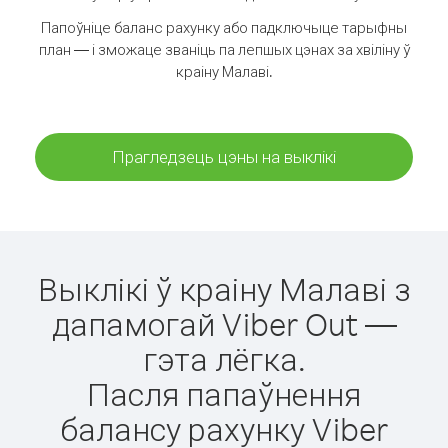
Папоўніце баланс рахунку або падключыце тарыфны
план — і зможаце званіць па лепшых цэнах за хвіліну ў
краіну Малаві.
Прагледзець цэны на выклікі
Выклікі ў краіну Малаві з
дапамогай Viber Out —
гэта лёгка.
Пасля папаўнення
балансу рахунку Viber