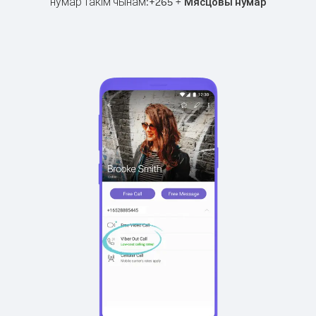
нумар такім чынам:
+
+
265
Мясцовы нумар