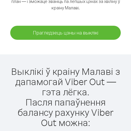
план — і зможаце званіць па лепшых цэнах за хвіліну ў
краіну Малаві.
Прагледзець цэны на выклікі
Выклікі ў краіну Малаві з
дапамогай Viber Out —
гэта лёгка.
Пасля папаўнення
балансу рахунку Viber
Out можна: