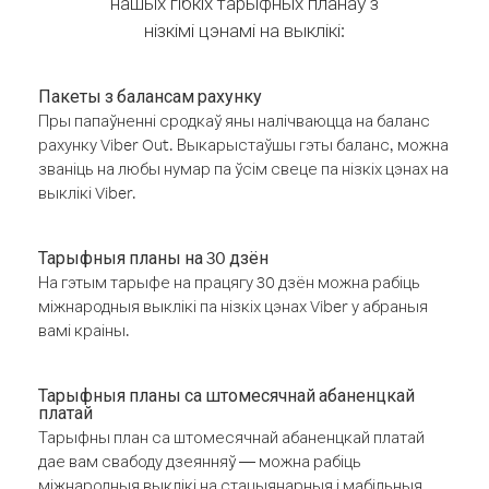
нашых гібкіх тарыфных планаў з
нізкімі цэнамі на выклікі:
Пакеты з балансам рахунку
Пры папаўненні сродкаў яны налічваюцца на баланс
рахунку Viber Out. Выкарыстаўшы гэты баланс, можна
званіць на любы нумар па ўсім свеце па нізкіх цэнах на
выклікі Viber.
Тарыфныя планы на 30 дзён
На гэтым тарыфе на працягу 30 дзён можна рабіць
міжнародныя выклікі па нізкіх цэнах Viber у абраныя
вамі краіны.
Тарыфныя планы са штомесячнай абаненцкай
платай
Тарыфны план са штомесячнай абаненцкай платай
дае вам свабоду дзеянняў — можна рабіць
міжнародныя выклікі на стацыянарныя і мабільныя