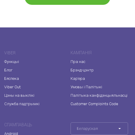
VIBER
КАМПАНІЯ
Функцыі
Пра нас
Блог
Брэнд-цэнтр
Бяспека
Кар'ера
Viber Out
Умовы і Палітыкі
Цэны на выклікі
Палітыка канфідэнцыяльнасці
Служба падтрымкі
Customer Complaints Code
СПАМПАВАЦЬ
Беларуская
Android