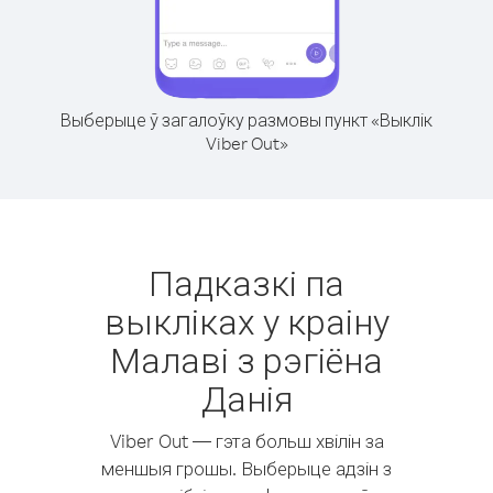
Выберыце ў загалоўку размовы пункт «Выклік
Viber Out»
Падказкі па
выкліках у краіну
Малаві з рэгіёна
Данія
Viber Out — гэта больш хвілін за
меншыя грошы. Выберыце адзін з