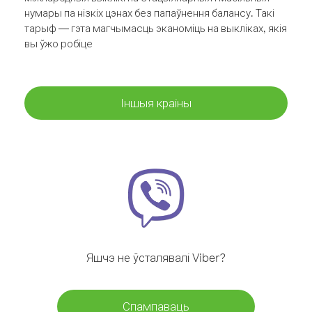
нумары па нізкіх цэнах без папаўнення балансу. Такі
тарыф — гэта магчымасць эканоміць на выкліках, якія
вы ўжо робіце
Іншыя краіны
Яшчэ не ўсталявалі Viber?
Спампаваць