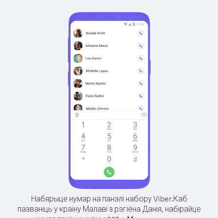
Набярыце нумар на панэлі набору Viber.
Каб
пазваніць у краіну Малаві з рэгіёна Данія, набірайце