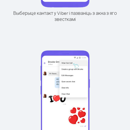
Выберыце кантакт у Viber і пазваніць з акна з яго
звесткамі