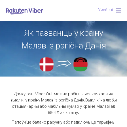
Увайсці
Togg
navig
Як пазваніць у краіну
Малаві з рэгіёна Данія
Дзякуючы Viber Out можна рабіць высакаякасныя
выклікі ў краіну Малаві з рэгіёна Данія.
Выклікі на любы
стацыянарны або мабільны нумар у краіне Малаві ад
59.4 ¢ за хвіліну.
Папоўніце баланс рахунку або падключыце тарыфны