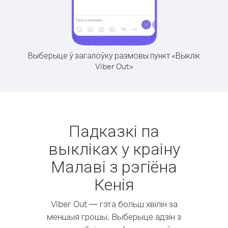
Выберыце ў загалоўку размовы пункт «Выклік
Viber Out»
Падказкі па
выкліках у краіну
Малаві з рэгіёна
Кенія
Viber Out — гэта больш хвілін за
меншыя грошы. Выберыце адзін з