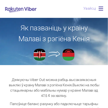
Увайсці
Togg
navig
Як пазваніць у краіну
Малаві з рэгіёна Кенія
Дзякуючы Viber Out можна рабіць высакаякасныя
выклікі ў краіну Малаві з рэгіёна Кенія.
Выклікі на любы
стацыянарны або мабільны нумар у краіне Малаві ад
47.5 ¢ за хвіліну.
Папоўніце баланс рахунку або падключыце тарыфны