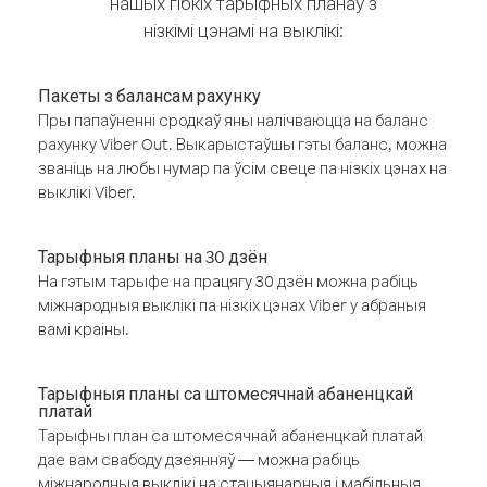
нашых гібкіх тарыфных планаў з
нізкімі цэнамі на выклікі:
Пакеты з балансам рахунку
Пры папаўненні сродкаў яны налічваюцца на баланс
рахунку Viber Out. Выкарыстаўшы гэты баланс, можна
званіць на любы нумар па ўсім свеце па нізкіх цэнах на
выклікі Viber.
Тарыфныя планы на 30 дзён
На гэтым тарыфе на працягу 30 дзён можна рабіць
міжнародныя выклікі па нізкіх цэнах Viber у абраныя
вамі краіны.
Тарыфныя планы са штомесячнай абаненцкай
платай
Тарыфны план са штомесячнай абаненцкай платай
дае вам свабоду дзеянняў — можна рабіць
міжнародныя выклікі на стацыянарныя і мабільныя