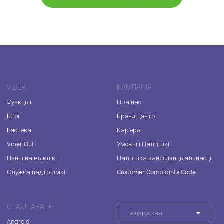
VIBER
КАМПАНІЯ
Функцыі
Пра нас
Блог
Брэнд-цэнтр
Бяспека
Кар'ера
Viber Out
Умовы і Палітыкі
Цэны на выклікі
Палітыка канфідэнцыяльнасці
Служба падтрымкі
Customer Complaints Code
СПАМПАВАЦЬ
Беларуская
Android