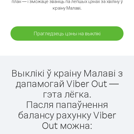
план — і зможаце званіць па лепшых цэнах за хвіліну ў
краіну Малаві.
Прагледзець цэны на выклікі
Выклікі ў краіну Малаві з
дапамогай Viber Out —
гэта лёгка.
Пасля папаўнення
балансу рахунку Viber
Out можна: