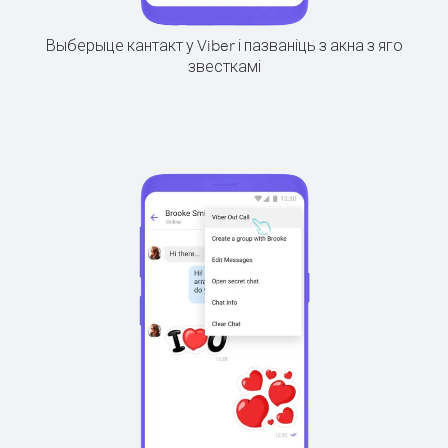
Выберыце кантакт у Viber і пазваніць з акна з яго
звесткамі