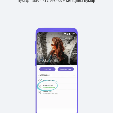
нумар такім чынам:
+
+
265
Мясцовы нумар