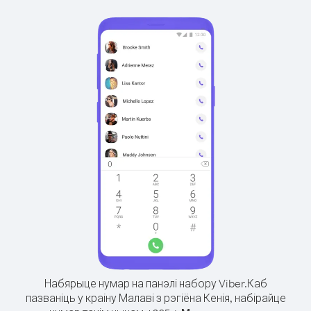
Набярыце нумар на панэлі набору Viber.
Каб
пазваніць у краіну Малаві з рэгіёна Кенія, набірайце