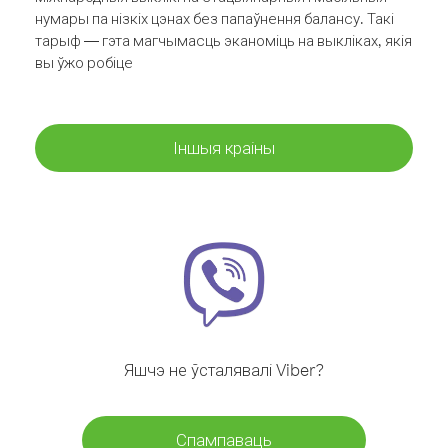
нумары па нізкіх цэнах без папаўнення балансу. Такі
тарыф — гэта магчымасць эканоміць на выкліках, якія
вы ўжо робіце
Іншыя краіны
Яшчэ не ўсталявалі Viber?
Спампаваць