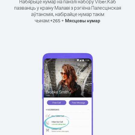
Набярыце нумар на панэлі набору Viber.
Каб
пазваніць у краіну Малаві з рэгіёна Палесцінская
аўтаномія, набірайце нумар такім
чынам:
+
+
265
Мясцовы нумар