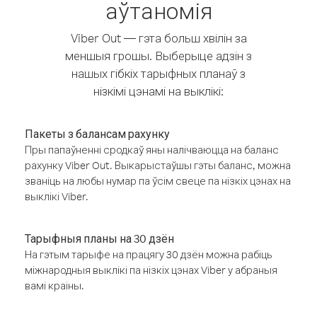
аўтаномія
Viber Out — гэта больш хвілін за
меншыя грошы. Выберыце адзін з
нашых гібкіх тарыфных планаў з
нізкімі цэнамі на выклікі:
Пакеты з балансам рахунку
Пры папаўненні сродкаў яны налічваюцца на баланс
рахунку Viber Out. Выкарыстаўшы гэты баланс, можна
званіць на любы нумар па ўсім свеце па нізкіх цэнах на
выклікі Viber.
Тарыфныя планы на 30 дзён
На гэтым тарыфе на працягу 30 дзён можна рабіць
міжнародныя выклікі па нізкіх цэнах Viber у абраныя
вамі краіны.