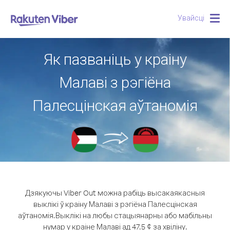
Увайсці
Togg
navig
Як пазваніць у краіну
Малаві з рэгіёна
Палесцінская аўтаномія
Дзякуючы Viber Out можна рабіць высакаякасныя
выклікі ў краіну Малаві з рэгіёна Палесцінская
аўтаномія.
Выклікі на любы стацыянарны або мабільны
нумар у краіне Малаві ад 47.5 ¢ за хвіліну.