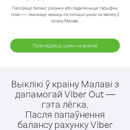
Папоўніце баланс рахунку або падключыце тарыфны
план — і зможаце званіць па лепшых цэнах за хвіліну ў
краіну Малаві.
Прагледзець цэны на выклікі
Выклікі ў краіну Малаві з
дапамогай Viber Out —
гэта лёгка.
Пасля папаўнення
балансу рахунку Viber