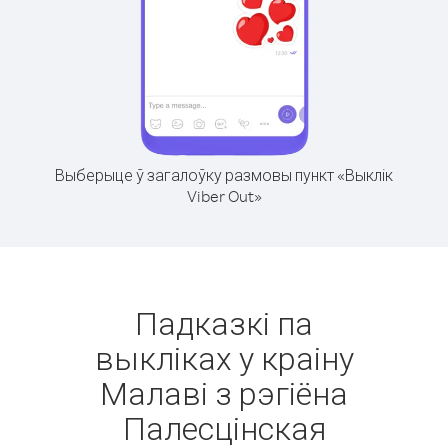
Выберыце ў загалоўку размовы пункт «Выклік
Viber Out»
Падказкі па
выкліках у краіну
Малаві з рэгіёна
Палесцінская