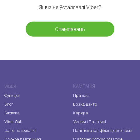
Яшчэ не ўсталявалі Viber?
Спампаваць
VIBER
КАМПАНІЯ
Функцыі
Пра нас
Блог
Брэнд-цэнтр
Бяспека
Кар'ера
Viber Out
Умовы і Палітыкі
Цэны на выклікі
Палітыка канфідэнцыяльнасці
Служба падтрымкі
Customer Complaints Code