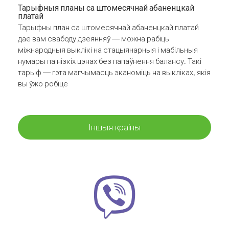
Тарыфныя планы са штомесячнай абаненцкай
платай
Тарыфны план са штомесячнай абаненцкай платай
дае вам свабоду дзеянняў — можна рабіць
міжнародныя выклікі на стацыянарныя і мабільныя
нумары па нізкіх цэнах без папаўнення балансу. Такі
тарыф — гэта магчымасць эканоміць на выкліках, якія
вы ўжо робіце
Іншыя краіны