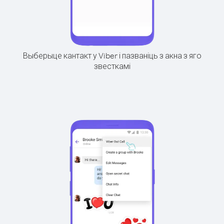
Выберыце кантакт у Viber і пазваніць з акна з яго
звесткамі