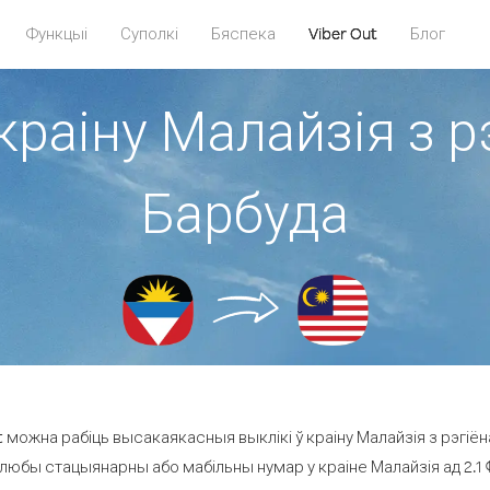
Функцыі
Суполкі
Бяспека
Viber Out
Блог
краіну Малайзія з р
Барбуда
 можна рабіць высакаякасныя выклікі ў краіну Малайзія з рэгіёна
 любы стацыянарны або мабільны нумар у краіне Малайзія ад 2.1 ¢ 