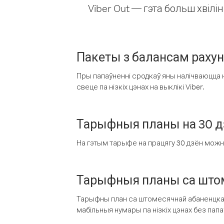
Viber Out — гэта больш хвіл
Пакеты з балансам раху
Пры папаўненні сродкаў яны налічваюцца н
свеце па нізкіх цэнах на выклікі Viber.
Тарыфныя планы на 30 д
На гэтым тарыфе на працягу 30 дзён можна 
Тарыфныя планы са штом
Тарыфны план са штомесячнай абаненцкай
мабільныя нумары па нізкіх цэнах без пап