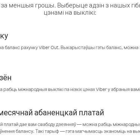
ін за меншыя грошы. Выберыце адзін з нашых гібк
цэнамі на выклікі:
нку
а баланс рахунку Viber Out. Выкарыстаўшы гэты баланс, можна 
зён
рабіць міжнародныя выклікі па нізкіх цэнах Viber у абраныя вамі
есячнай абаненцкай платай
 платай дае вам свабоду дзеянняў — можна рабіць міжнародныя 
аўнення балансу. Такі тарыф — гэта магчымасць эканоміць на выкл