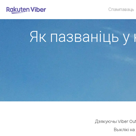
Спампаваць
Як пазваніць у 
Дзякуючы Viber Out
Выклікі на