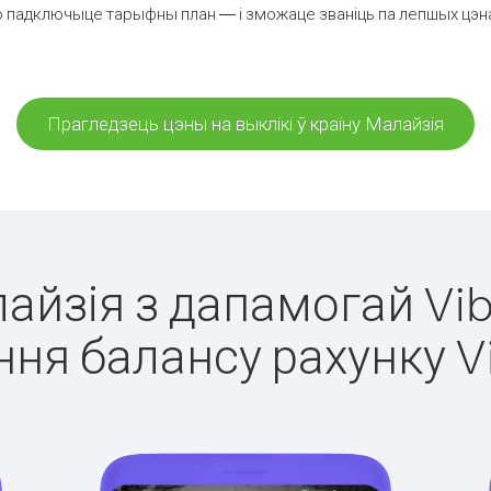
 падключыце тарыфны план — і зможаце званіць па лепшых цэнах 
Прагледзець цэны на выклікі ў краіну Малайзія
лайзія з дапамогай Vib
ня балансу рахунку V