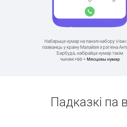
Набярыце нумар на панэлі набору Viber
пазваніць у краіну Малайзія з рэгіёна Ант
Барбуда, набірайце нумар такім
чынам:
+
+
60
Мясцовы нумар
Падказкі па в