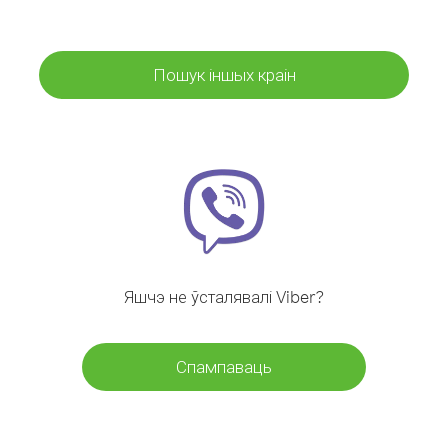
Пошук іншых краін
Яшчэ не ўсталявалі Viber?
Спампаваць