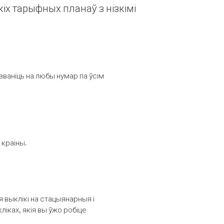
іх тарыфных планаў з нізкімі
званіць на любы нумар па ўсім
 краіны.
выклікі на стацыянарныя і
іках, якія вы ўжо робіце