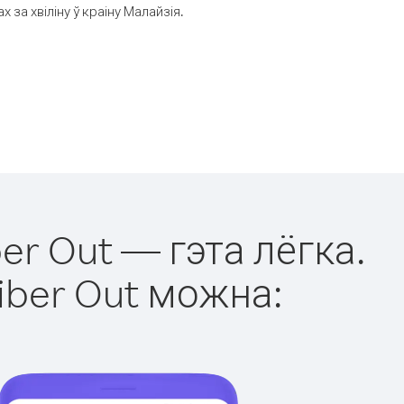
за хвіліну ў краіну Малайзія.
er Out — гэта лёгка.
iber Out можна: