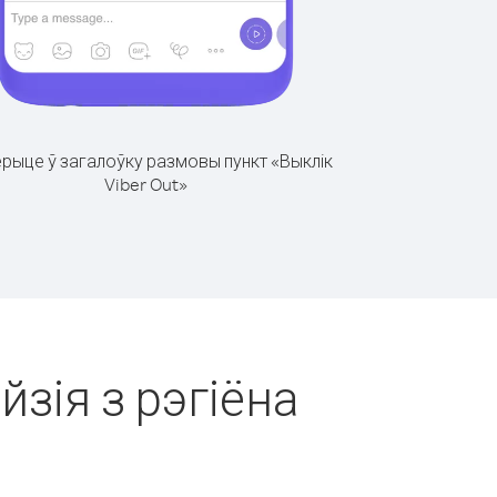
рыце ў загалоўку размовы пункт «Выклік
Viber Out»
йзія з рэгіёна