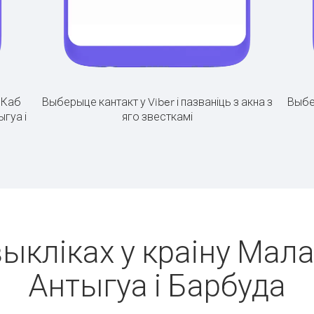
.
Каб
Выберыце кантакт у Viber і пазваніць з акна з
Выбе
ыгуа і
яго звесткамі
ыкліках у краіну Мала
Антыгуа і Барбуда