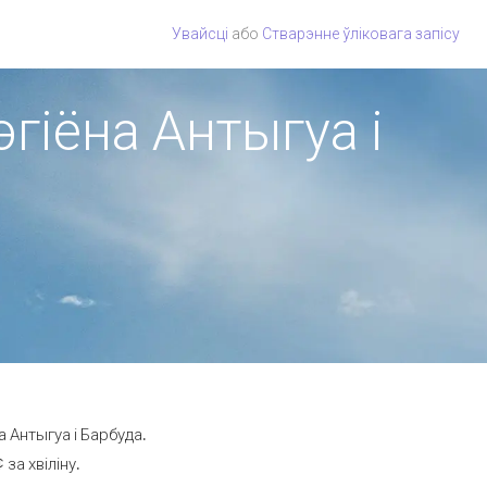
Увайсці
або
Стварэнне ўліковага запісу
эгіёна Антыгуа і
 Антыгуа і Барбуда.
за хвіліну.