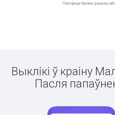
Папоўніце баланс рахунку або
Выклікі ў краіну Ма
Пасля папаўнен