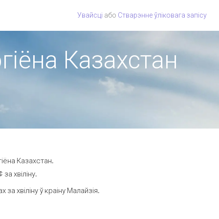
Увайсці
або
Стварэнне ўліковага запісу
эгіёна Казахстан
гіёна Казахстан.
за хвіліну.
за хвіліну ў краіну Малайзія.