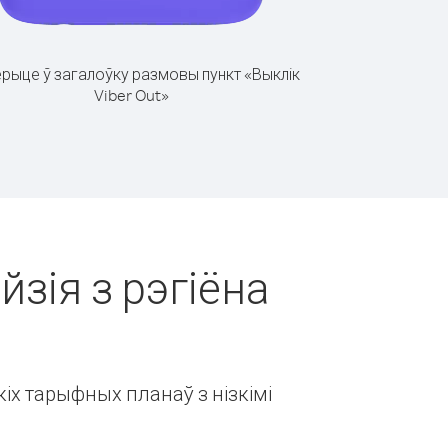
рыце ў загалоўку размовы пункт «Выклік
Viber Out»
йзія з рэгіёна
іх тарыфных планаў з нізкімі