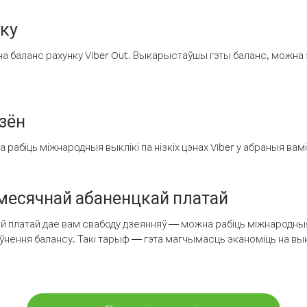
нку
а баланс рахунку Viber Out. Выкарыстаўшы гэты баланс, можна 
зён
рабіць міжнародныя выклікі па нізкіх цэнах Viber у абраныя вамі
есячнай абаненцкай платай
 платай дае вам свабоду дзеянняў — можна рабіць міжнародныя 
аўнення балансу. Такі тарыф — гэта магчымасць эканоміць на выкл