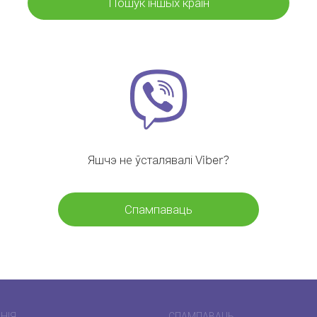
Пошук іншых краін
Яшчэ не ўсталявалі Viber?
Спампаваць
НІЯ
СПАМПАВАЦЬ