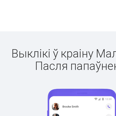
Выклікі ў краіну Ма
Пасля папаўнен