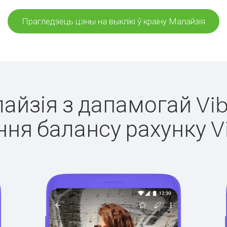
Прагледзець цэны на выклікі ў краіну Малайзія
лайзія з дапамогай Vib
ня балансу рахунку V