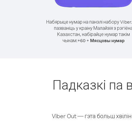
Набярыце нумар на панэлі набору Viber
пазваніць у краіну Малайзія з рэгіён
Казахстан, набірайце нумар такім
чынам:
+
+
60
Мясцовы нумар
Падказкі па в
Viber Out — гэта больш хвіл