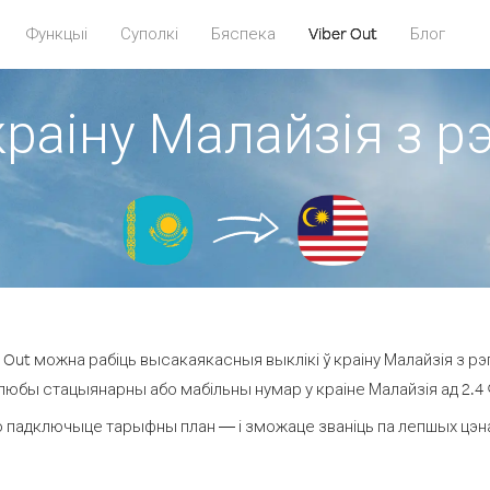
Функцыі
Суполкі
Бяспека
Viber Out
Блог
краіну Малайзія з р
Out можна рабіць высакаякасныя выклікі ў краіну Малайзія з рэ
 любы стацыянарны або мабільны нумар у краіне Малайзія ад 2.4 ¢ 
 падключыце тарыфны план — і зможаце званіць па лепшых цэнах 