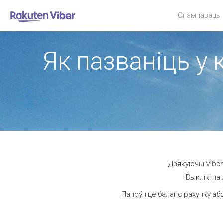
Спампаваць
Як пазваніць у 
Дзякуючы Viber 
Выклікі на
Папоўніце баланс рахунку або