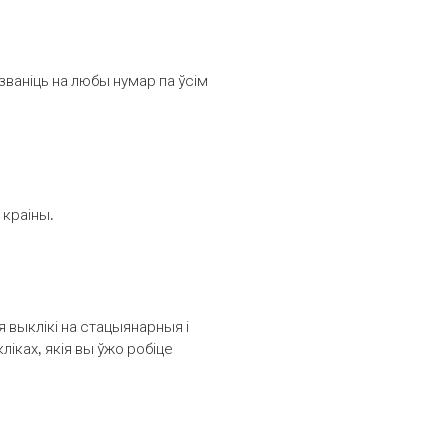
званіць на любы нумар па ўсім
 краіны.
выклікі на стацыянарныя і
іках, якія вы ўжо робіце