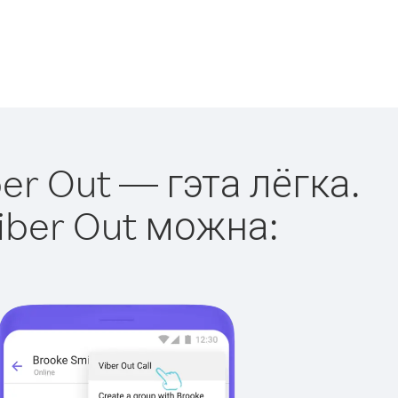
er Out — гэта лёгка.
iber Out можна: