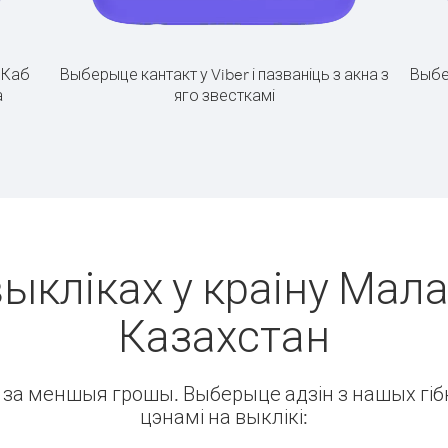
.
Каб
Выберыце кантакт у Viber і пазваніць з акна з
Выбе
а
яго звесткамі
ыкліках у краіну Мала
Казахстан
ін за меншыя грошы. Выберыце адзін з нашых гібк
цэнамі на выклікі: