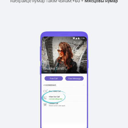
набірайце нумар такім чынам:
+
+
60
Мясцовы нумар