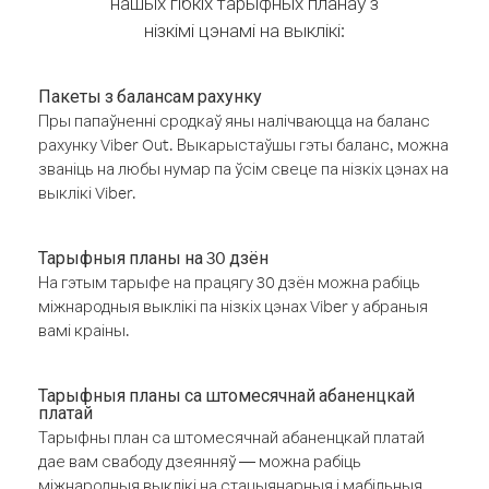
нашых гібкіх тарыфных планаў з
нізкімі цэнамі на выклікі:
Пакеты з балансам рахунку
Пры папаўненні сродкаў яны налічваюцца на баланс
рахунку Viber Out. Выкарыстаўшы гэты баланс, можна
званіць на любы нумар па ўсім свеце па нізкіх цэнах на
выклікі Viber.
Тарыфныя планы на 30 дзён
На гэтым тарыфе на працягу 30 дзён можна рабіць
міжнародныя выклікі па нізкіх цэнах Viber у абраныя
вамі краіны.
Тарыфныя планы са штомесячнай абаненцкай
платай
Тарыфны план са штомесячнай абаненцкай платай
дае вам свабоду дзеянняў — можна рабіць
міжнародныя выклікі на стацыянарныя і мабільныя