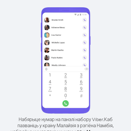
Набярыце нумар на панэлі набору Viber.
Каб
пазваніць у краіну Малайзія з рэгіёна Намібія,