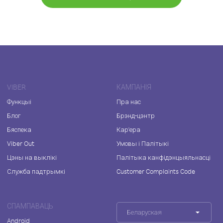
VIBER
КАМПАНІЯ
Функцыі
Пра нас
Блог
Брэнд-цэнтр
Бяспека
Кар'ера
Viber Out
Умовы і Палітыкі
Цэны на выклікі
Палітыка канфідэнцыяльнасці
Служба падтрымкі
Customer Complaints Code
СПАМПАВАЦЬ
Беларуская
Android