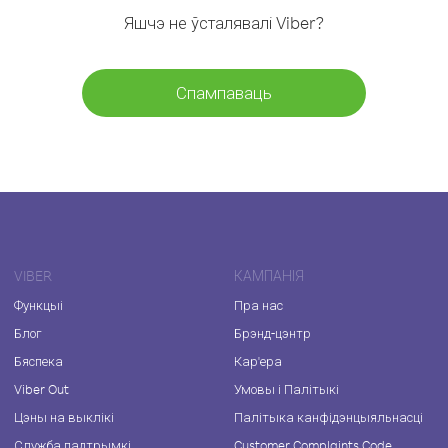
Яшчэ не ўсталявалі Viber?
Спампаваць
VIBER
КАМПАНІЯ
Функцыі
Пра нас
Блог
Брэнд-цэнтр
Бяспека
Кар'ера
Viber Out
Умовы і Палітыкі
Цэны на выклікі
Палітыка канфідэнцыяльнасці
Служба падтрымкі
Customer Complaints Code