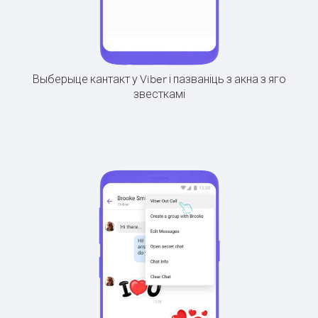
Выберыце кантакт у Viber і пазваніць з акна з яго
звесткамі