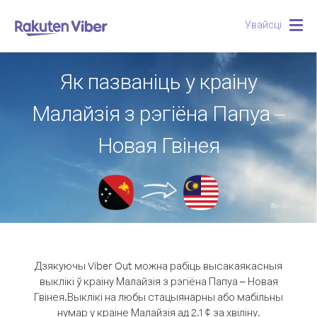
Увайсці
Togg
navig
Як пазваніць у краіну
Малайзія з рэгіёна Папуа –
Новая Гвінея
Дзякуючы Viber Out можна рабіць высакаякасныя
выклікі ў краіну Малайзія з рэгіёна Папуа – Новая
Гвінея.
Выклікі на любы стацыянарны або мабільны
нумар у краіне Малайзія ад 2.1 ¢ за хвіліну.