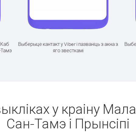
.
Каб
Выберыце кантакт у Viber і пазваніць з акна з
Выбе
н-Тамэ
яго звесткамі
ыкліках у краіну Мала
Сан-Тамэ і Прынсіпі