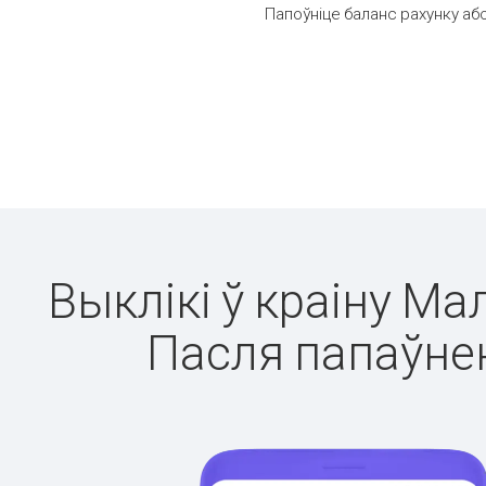
Папоўніце баланс рахунку або
Выклікі ў краіну Ма
Пасля папаўнен