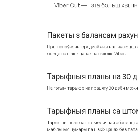
Viber Out — гэта больш хвіл
Пакеты з балансам раху
Пры папаўненні сродкаў яны налічваюцца н
свеце па нізкіх цэнах на выклікі Viber.
Тарыфныя планы на 30 д
На гэтым тарыфе на працягу 30 дзён можна 
Тарыфныя планы са штом
Тарыфны план са штомесячнай абаненцкай
мабільныя нумары па нізкіх цэнах без пап