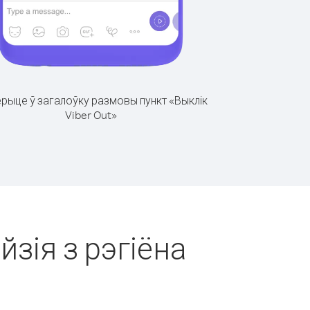
рыце ў загалоўку размовы пункт «Выклік
Viber Out»
йзія з рэгіёна