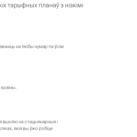
іх тарыфных планаў з нізкімі
званіць на любы нумар па ўсім
 краіны.
выклікі на стацыянарныя і
іках, якія вы ўжо робіце