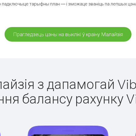
 падключыце тарыфны план — і зможаце званіць па лепшых цэнах 
Прагледзець цэны на выклікі ў краіну Малайзія
лайзія з дапамогай Vib
ня балансу рахунку V