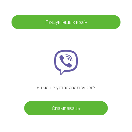
Пошук іншых краін
Яшчэ не ўсталявалі Viber?
Спампаваць