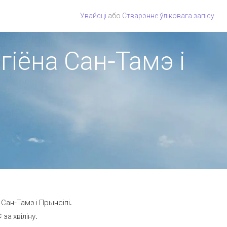
Увайсці
або
Стварэнне ўліковага запісу
гіёна Сан-Тамэ і
Сан-Тамэ і Прынсіпі.
за хвіліну.