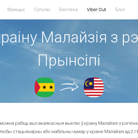
Функцыі
Суполкі
Бяспека
Viber Out
Блог
краіну Малайзія з рэ
Прынсіпі
можна рабіць высакаякасныя выклікі ў краіну Малайзія з рэгіёна 
 любы стацыянарны або мабільны нумар у краіне Малайзія ад 2.1 ¢ 