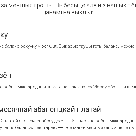
ін за меншыя грошы. Выберыце адзін з нашых гібк
цэнамі на выклікі:
нку
а баланс рахунку Viber Out. Выкарыстаўшы гэты баланс, можна 
зён
рабіць міжнародныя выклікі па нізкіх цэнах Viber у абраныя вамі
есячнай абаненцкай платай
 платай дае вам свабоду дзеянняў — можна рабіць міжнародныя 
аўнення балансу. Такі тарыф — гэта магчымасць эканоміць на выкл