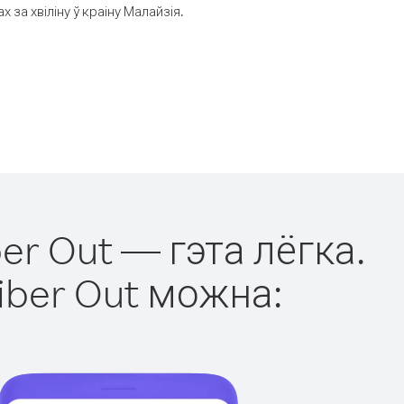
за хвіліну ў краіну Малайзія.
er Out — гэта лёгка.
iber Out можна: