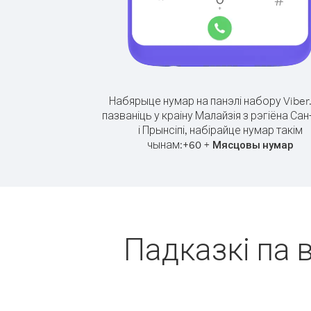
Набярыце нумар на панэлі набору Viber
пазваніць у краіну Малайзія з рэгіёна Са
і Прынсіпі, набірайце нумар такім
чынам:
+
+
60
Мясцовы нумар
Падказкі па в