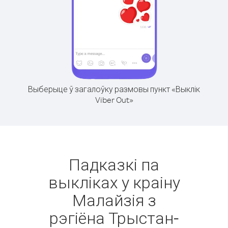
Выберыце ў загалоўку размовы пункт «Выклік
Viber Out»
Падказкі па
выкліках у краіну
Малайзія з
рэгіёна Трыстан-