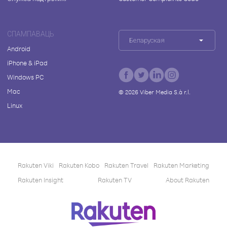
СПАМПАВАЦЬ
Беларуская
Android
iPhone & iPad
Windows PC
Mac
©
2026
Viber Media S.à r.l.
Linux
Rakuten Viki
Rakuten Kobo
Rakuten Travel
Rakuten Marketing
Rakuten Insight
Rakuten TV
About Rakuten