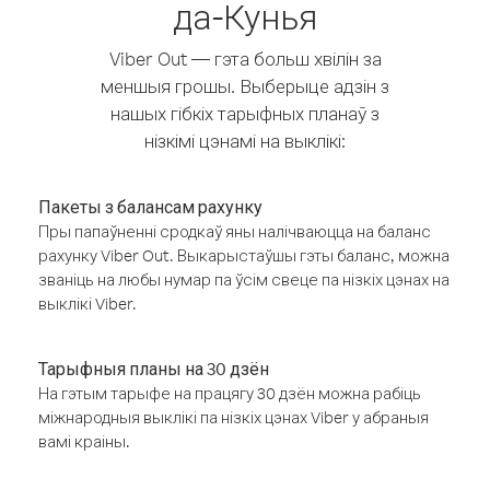
да-Кунья
Viber Out — гэта больш хвілін за
меншыя грошы. Выберыце адзін з
нашых гібкіх тарыфных планаў з
нізкімі цэнамі на выклікі:
Пакеты з балансам рахунку
Пры папаўненні сродкаў яны налічваюцца на баланс
рахунку Viber Out. Выкарыстаўшы гэты баланс, можна
званіць на любы нумар па ўсім свеце па нізкіх цэнах на
выклікі Viber.
Тарыфныя планы на 30 дзён
На гэтым тарыфе на працягу 30 дзён можна рабіць
міжнародныя выклікі па нізкіх цэнах Viber у абраныя
вамі краіны.