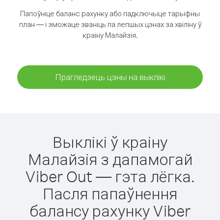
Папоўніце баланс рахунку або падключыце тарыфны
план — і зможаце званіць па лепшых цэнах за хвіліну ў
краіну Малайзія.
Прагледзець цэны на выклікі
Выклікі ў краіну
Малайзія з дапамогай
Viber Out — гэта лёгка.
Пасля папаўнення
балансу рахунку Viber