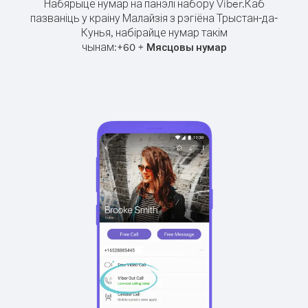
Набярыце нумар на панэлі набору Viber.
Каб
пазваніць у краіну Малайзія з рэгіёна Трыстан-да-
Кунья, набірайце нумар такім
чынам:
+
+
60
Мясцовы нумар