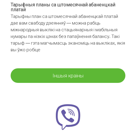
Тарыфныя планы са штомесячнай абаненцкай
платай
Тарыфны план са штомесячнай абаненцкай платай
дае вам свабоду дзеянняў — можна рабіць
міжнародныя выклікі на стацыянарныя і мабільныя
нумары па нізкіх цэнах без папаўнення балансу. Такі
тарыф — гэта магчымасць эканоміць на выкліках, якія
вы ўжо робіце
Іншыя краіны