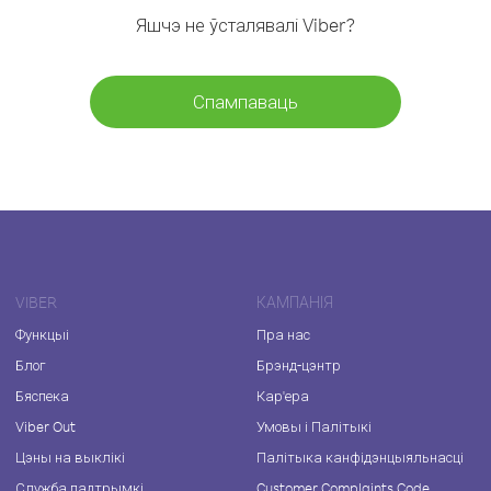
Яшчэ не ўсталявалі Viber?
Спампаваць
VIBER
КАМПАНІЯ
Функцыі
Пра нас
Блог
Брэнд-цэнтр
Бяспека
Кар'ера
Viber Out
Умовы і Палітыкі
Цэны на выклікі
Палітыка канфідэнцыяльнасці
Служба падтрымкі
Customer Complaints Code