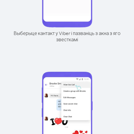
Выберыце кантакт у Viber і пазваніць з акна з яго
звесткамі