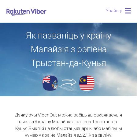
Увайсці
Togg
navig
Як пазваніць у краіну
Малайзія з рэгіёна
Трыстан-да-Кунья
Дзякуючы Viber Out можна рабіць высакаякасныя
выклікі ў краіну Малайзія з рэгіёна Трыстан-да-
Кунья.
Выклікі на любы стацыянарны або мабільны
нумар у краіне Малайзія ад 2.1 ¢ за хвіліну.