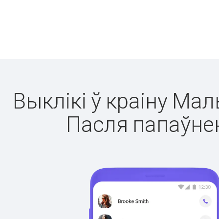
Выклікі ў краіну Ма
Пасля папаўнен