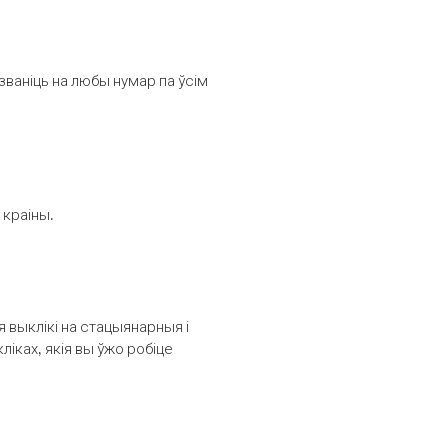
званіць на любы нумар па ўсім
 краіны.
выклікі на стацыянарныя і
іках, якія вы ўжо робіце