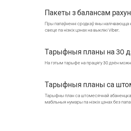
Пакеты з балансам раху
Пры папаўненні сродкаў яны налічваюцца н
свеце па нізкіх цэнах на выклікі Viber.
Тарыфныя планы на 30 д
На гэтым тарыфе на працягу 30 дзён можна 
Тарыфныя планы са штом
Тарыфны план са штомесячнай абаненцкай
мабільныя нумары па нізкіх цэнах без пап