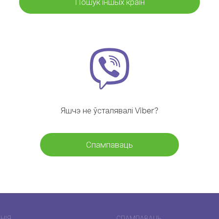
Пошук іншых краін
Яшчэ не ўсталявалі Viber?
Спампаваць
НІЯ
СПАМПАВАЦЬ