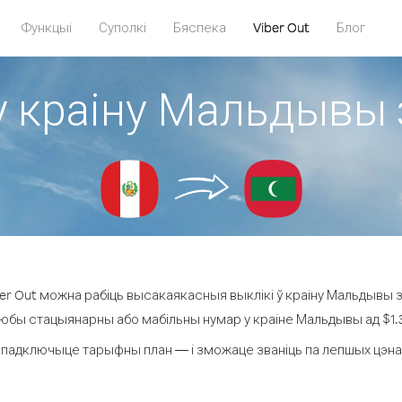
Функцыі
Суполкі
Бяспека
Viber Out
Блог
у краіну Мальдывы 
r Out можна рабіць высакаякасныя выклікі ў краіну Мальдывы з
любы стацыянарны або мабільны нумар у краіне Мальдывы ад $1.39
 падключыце тарыфны план — і зможаце званіць па лепшых цэнах 