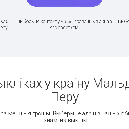
.
Каб
Выберыце кантакт у Viber і пазваніць з акна з
Выбе
Перу,
яго звесткамі
ыкліках у краіну Маль
Перу
ін за меншыя грошы. Выберыце адзін з нашых гібк
цэнамі на выклікі: