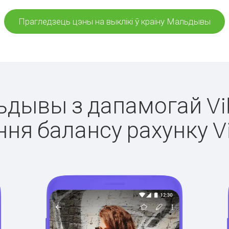
Прагледзець цэны на выклікі ў краіну Мальдывы
льдывы з дапамогай Vib
ня балансу рахунку V