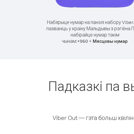
Набярыце нумар на панэлі набору Viber
пазваніць у краіну Мальдывы з рэгіёна 
набірайце нумар такім
чынам:
+
+
960
Мясцовы нумар
Падказкі па в
Viber Out — гэта больш хвіл