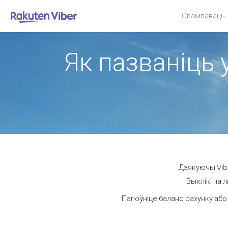
Спампаваць
Як пазваніць 
Дзякуючы Vibe
Выклікі на 
Папоўніце баланс рахунку або