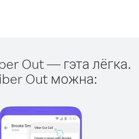
er Out — гэта лёгка.
iber Out можна: