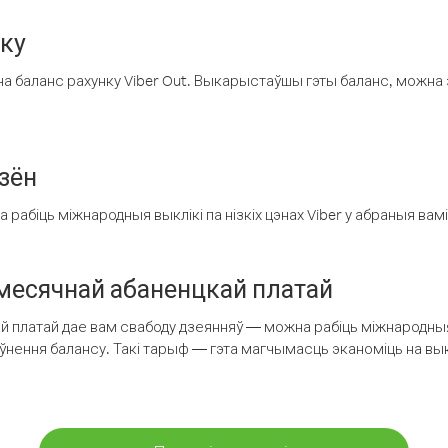
нку
а баланс рахунку Viber Out. Выкарыстаўшы гэты баланс, можна 
зён
рабіць міжнародныя выклікі па нізкіх цэнах Viber у абраныя вамі
есячнай абаненцкай платай
 платай дае вам свабоду дзеянняў — можна рабіць міжнародныя 
аўнення балансу. Такі тарыф — гэта магчымасць эканоміць на выкл