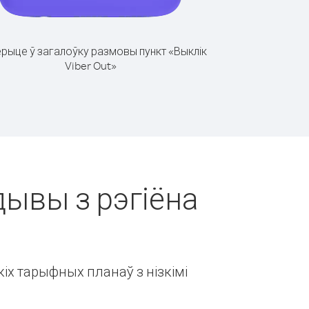
рыце ў загалоўку размовы пункт «Выклік
Viber Out»
дывы з рэгіёна
іх тарыфных планаў з нізкімі