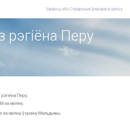
Увайсці
або
Стварэнне ўліковага запісу
з рэгіёна Перу
 рэгіёна Перу.
 за хвіліну.
за хвіліну ў краіну Мальдывы.